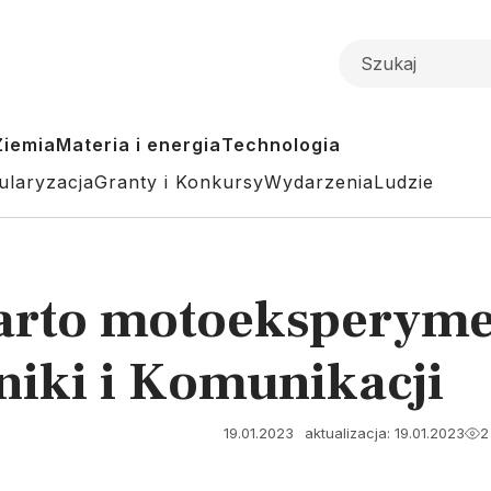
Ziemia
Materia i energia
Technologia
ularyzacja
Granty i Konkursy
Wydarzenia
Ludzie
warto motoeksperym
iki i Komunikacji
19.01.2023
aktualizacja: 19.01.2023
2