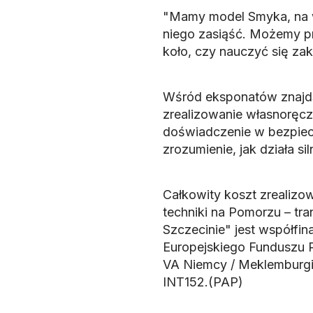
"Mamy model Smyka, na w
niego zasiąść. Możemy pr
koło, czy nauczyć się zak
Wśród eksponatów znajdą
zrealizowanie własnoręcz
doświadczenie w bezpiec
zrozumienie, jak działa sil
Całkowity koszt zrealizowa
techniki na Pomorzu – t
Szczecinie" jest współfi
Europejskiego Funduszu 
VA Niemcy / Meklemburgia
INT152.(PAP)