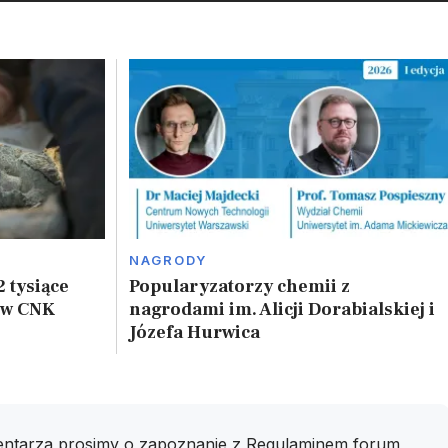
NAGRODY
2 tysiące
Popularyzatorzy chemii z
 w CNK
nagrodami im. Alicji Dorabialskiej i
Józefa Hurwica
ntarza prosimy o zapoznanie z
Regulaminem
forum