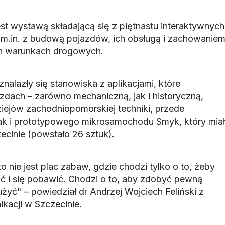
t wystawą składającą się z piętnastu interaktywnych
m.in. z budową pojazdów, ich obsługą i zachowanie
h warunkach drogowych.
alazły się stanowiska z aplikacjami, które
zdach – zarówno mechaniczną, jak i historyczną,
iejów zachodniopomorskiej techniki, przede
ak i prototypowego mikrosamochodu Smyk, który miał
cinie (powstało 26 sztuk).
nie jest plac zabaw, gdzie chodzi tylko o to, żeby
ać i się pobawić. Chodzi o to, aby zdobyć pewną
żyć" – powiedział dr Andrzej Wojciech Feliński z
kacji w Szczecinie.