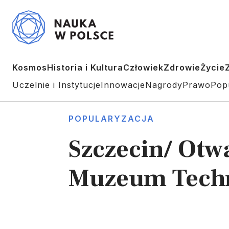
Kosmos
Historia i Kultura
Człowiek
Zdrowie
Życie
Uczelnie i Instytucje
Innowacje
Nagrody
Prawo
Pop
POPULARYZACJA
Szczecin/ Ot
Muzeum Techn