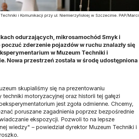
chniki i Komunikacji przy ul. Niemierzyńskiej w Szczecinie. PAP/Marci
dkach odurzających, mikrosamochód Smyk i
 poczuć zderzenie pojazdów w ruchu znalazły się
ksperymentarium w Muzeum Techniki i
ie. Nowa przestrzeń została w środę udostępniona
uzeum skupialiśmy się na prezentowaniu
echniki motoryzacyjnej oraz historii tej gałęzi
oeksperymentatorium jest zgoła odmienne. Chcemy,
oznać poruszane zagadnienia poprzez bezpośrednie
iadczanie ekspozycji. Pozwoli to na lepsze
ej wiedzy" – powiedział dyrektor Muzeum Techniki i
roszko.