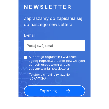
NEWSLETTER
Zapraszamy do zapisania się
do naszego newslettera
E-mail
Akceptuje
regulamin
i wyrażam
zgodę naprzetwarzanie powyższych
danych osobowych w celu
otrzymywania newslettera.