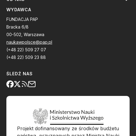
WYDAWCA
FUNDACJA PAP
Bracka 6/8
00-502, Warszawa
naukawpolsce@pap.pl
(+48 22) 509 27 07
(+48 22) 509 23 88
ŚLEDŹ NAS
Projekt dofinansowany ze środków budżetu
państwa, przyznanych przez Ministra Nauki