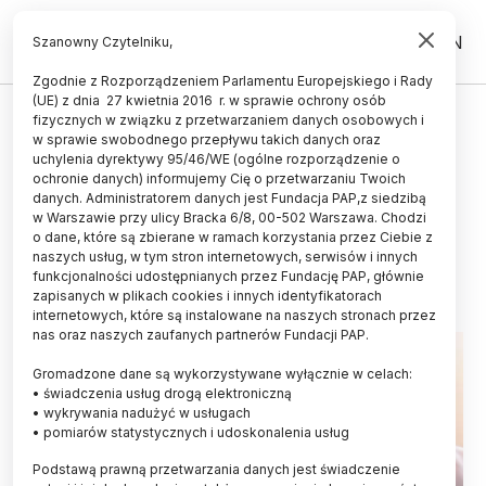
PL
EN
Szanowny Czytelniku,
Zgodnie z Rozporządzeniem Parlamentu Europejskiego i Rady
(UE) z dnia 27 kwietnia 2016 r. w sprawie ochrony osób
ZDROWIE
fizycznych w związku z przetwarzaniem danych osobowych i
w sprawie swobodnego przepływu takich danych oraz
Ekspert: rak prostaty jest
uchylenia dyrektywy 95/46/WE (ogólne rozporządzenie o
najczęstszym nowotworem u
ochronie danych) informujemy Cię o przetwarzaniu Twoich
danych. Administratorem danych jest Fundacja PAP,z siedzibą
mężczyzn w Polsce
w Warszawie przy ulicy Bracka 6/8, 00-502 Warszawa. Chodzi
o dane, które są zbierane w ramach korzystania przez Ciebie z
15.11.2022
aktualizacja: 16.11.2022
naszych usług, w tym stron internetowych, serwisów i innych
3 minuty czytania
funkcjonalności udostępnianych przez Fundację PAP, głównie
zapisanych w plikach cookies i innych identyfikatorach
internetowych, które są instalowane na naszych stronach przez
nas oraz naszych zaufanych partnerów Fundacji PAP.
Gromadzone dane są wykorzystywane wyłącznie w celach:
• świadczenia usług drogą elektroniczną
• wykrywania nadużyć w usługach
• pomiarów statystycznych i udoskonalenia usług
Podstawą prawną przetwarzania danych jest świadczenie