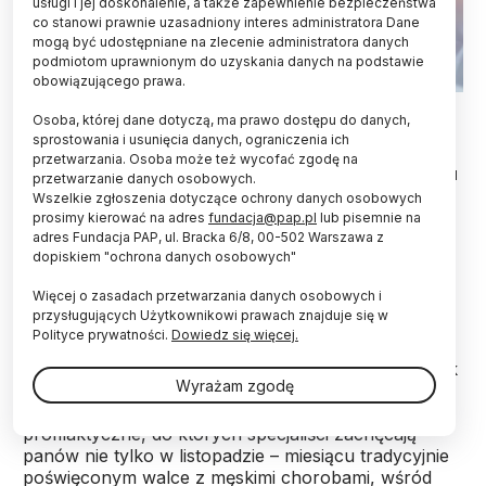
usługi i jej doskonalenie, a także zapewnienie bezpieczeństwa
co stanowi prawnie uzasadniony interes administratora Dane
mogą być udostępniane na zlecenie administratora danych
podmiotom uprawnionym do uzyskania danych na podstawie
obowiązującego prawa.
Fot. Adobe Stock
Osoba, której dane dotyczą, ma prawo dostępu do danych,
sprostowania i usunięcia danych, ograniczenia ich
Jeszcze do niedawna to rak płuca był
przetwarzania. Osoba może też wycofać zgodę na
największym zabójcą mężczyzn w Polsce. Od kilku
przetwarzanie danych osobowych.
lat na niechlubnym pierwszym miejscu zastąpił go
Wszelkie zgłoszenia dotyczące ochrony danych osobowych
rak prostaty. Obecnie jest on najczęściej
prosimy kierować na adres
fundacja@pap.pl
lub pisemnie na
występującym nowotworem u mężczyzn –
adres Fundacja PAP, ul. Bracka 6/8, 00-502 Warszawa z
dopiskiem "ochrona danych osobowych"
powiedział konsultant krajowy ds. urologii prof.
Tomasz Szydełko.
Więcej o zasadach przetwarzania danych osobowych i
przysługujących Użytkownikowi prawach znajduje się w
Polityce prywatności.
Dowiedz się więcej.
"Rak prostaty kojarzy się przede wszystkim z
podeszłym wiekiem i na ogół się z nim wiąże. Jednak
Wyrażam zgodę
nie znaczy to, że choroba nie może dotknąć
młodego mężczyzny. Dlatego tak ważne są badania
profilaktyczne, do których specjaliści zachęcają
panów nie tylko w listopadzie – miesiącu tradycyjnie
poświęconym walce z męskimi chorobami, wśród