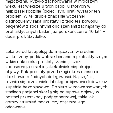
mężczyzna. Ryzyko zachorowania w młodszym
wieku jest większe u tych osób, u których w
najbliższej rodzinie (ojciec, syn, brat) wystąpił ten
problem. W tej grupie znacznie wcześniej
diagnozujemy raka prostaty i z tego też powodu
pacjentów z rodzinnymi obciążeniami zachęcamy do
profilaktycznych badań już po ukończeniu 40 lat" –
dodał prof. Szydełko.
Lekarze od lat apelują do mężczyzn w średnim
wieku, żeby poddawali się badaniom profilaktycznym
w kierunku raka prostaty, zanim jeszcze
zaobserwują u siebie jakiekolwiek niepokojące
objawy. Rak prostaty przed długi okres czasu nie
daje bowiem żadnych dolegliwości. Najczęściej
rozwija się przez wiele lat skąpoobjawowo lub wręcz
zupełnie bezobjawowo. Dopiero w zaawansowanych
stadiach pacjenci skarżą się na typowe objawy w
postaci przeszkody podpęcherzowej, takie jak
gorszy strumień moczu czy częstsze jego
oddawanie.