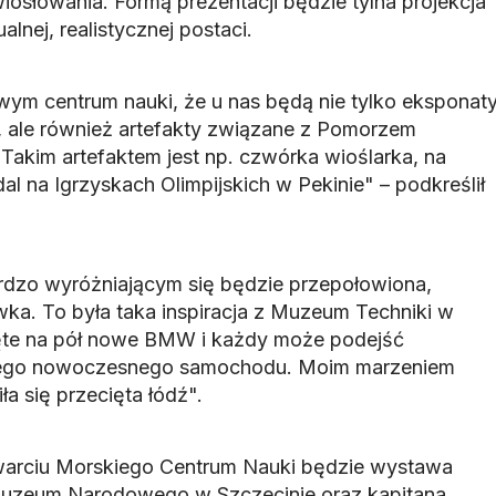
osłowania. Formą prezentacji będzie tylna projekcja
alnej, realistycznej postaci.
wym centrum nauki, że u nas będą nie tylko eksponat
e, ale również artefakty związane z Pomorzem
Takim artefaktem jest np. czwórka wioślarka, na
l na Igrzyskach Olimpijskich w Pekinie" – podkreślił
rdzo wyróżniającym się będzie przepołowiona,
ka. To była taka inspiracja z Muzeum Techniki w
ecięte na pół nowe BMW i każdy może podejść
iego nowoczesnego samochodu. Moim marzeniem
ła się przecięta łódź".
arciu Morskiego Centrum Nauki będzie wystawa
uzeum Narodowego w Szczecinie oraz kapitana