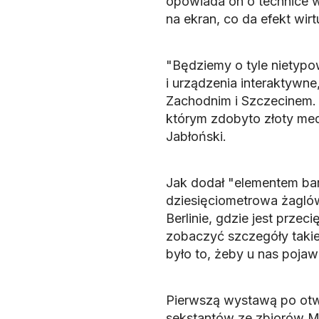
opowiada on o technice wi
na ekran, co da efekt wirtu
"Będziemy o tyle nietypo
i urządzenia interaktywn
Zachodnim i Szczecinem. 
którym zdobyto złoty meda
Jabłoński.
Jak dodał "elementem ba
dziesięciometrowa żaglów
Berlinie, gdzie jest prz
zobaczyć szczegóły tak
było to, żeby u nas pojawi
Pierwszą wystawą po otw
sekstantów ze zbiorów M