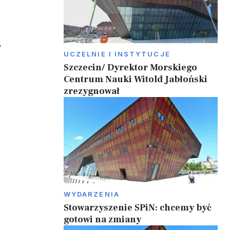
y
UCZELNIE I INSTYTUCJE
Szczecin/ Dyrektor Morskiego
Centrum Nauki Witold Jabłoński
zrezygnował
WYDARZENIA
Stowarzyszenie SPiN: chcemy być
gotowi na zmiany