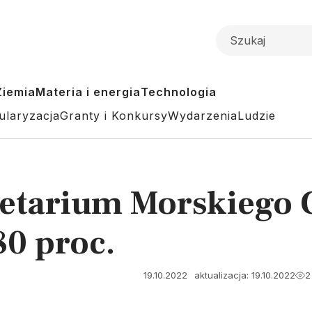
Ziemia
Materia i energia
Technologia
ularyzacja
Granty i Konkursy
Wydarzenia
Ludzie
anetarium Morskiego
0 proc.
19.10.2022
aktualizacja: 19.10.2022
2