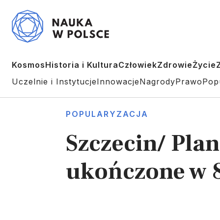
Kosmos
Historia i Kultura
Człowiek
Zdrowie
Życie
Uczelnie i Instytucje
Innowacje
Nagrody
Prawo
Pop
POPULARYZACJA
Szczecin/ Pl
ukończone w 8