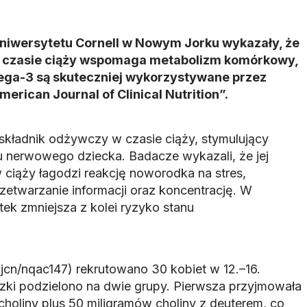
iwersytetu Cornell w Nowym Jorku wykazały, że
w czasie ciąży wspomaga metabolizm komórkowy,
ga-3 są skuteczniej wykorzystywane przez
erican Journal of Clinical Nutrition”.
składnik odżywczy w czasie ciąży, stymulujący
 nerwowego dziecka. Badacze wykazali, że jej
 ciąży łagodzi reakcję noworodka na stres,
etwarzanie informacji oraz koncentrację. W
ek zmniejsza z kolei ryzyko stanu
jcn/nqac147) rekrutowano 30 kobiet w 12.–16.
czki podzielono na dwie grupy. Pierwsza przyjmowała
choliny plus 50 miligramów choliny z deuterem, co