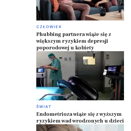
CZŁOWIEK
Phubbing partnera wiąże się z
większym ryzykiem depresji
poporodowej u kobiety
ŚWIAT
Endometrioza wiąże się z wyższym
ryzykiem wad wrodzonych u dzieci