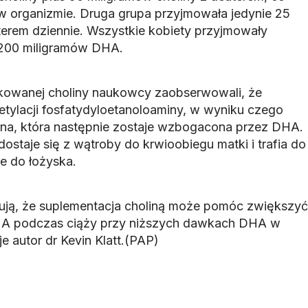
 w organizmie. Druga grupa przyjmowała jedynie 25
terem dziennie. Wszystkie kobiety przyjmowały
 200 miligramów DHA.
owanej choliny naukowcy zaobserwowali, że
tylacji fosfatydyloetanoloaminy, w wyniku czego
ina, która następnie zostaje wzbogacona przez DHA.
staje się z wątroby do krwioobiegu matki i trafia do
e do łożyska.
ują, że suplementacja choliną może pomóc zwiększyć
HA podczas ciąży przy niższych dawkach DHA w
 autor dr Kevin Klatt.(PAP)