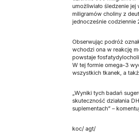
umożliwiało śledzenie jej
miligramów choliny z deu
jednocześnie codziennie
Obserwując podróż oznak
wchodzi ona w reakcję me
powstaje fosfatydylochol
W tej formie omega-3 wydo
wszystkich tkanek, a takż
„Wyniki tych badań suger
skuteczność działania D
suplementach” – komentuje
koc/ agt/