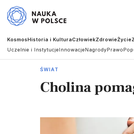
Kosmos
Historia i Kultura
Człowiek
Zdrowie
Życie
Uczelnie i Instytucje
Innowacje
Nagrody
Prawo
Pop
ŚWIAT
Cholina poma