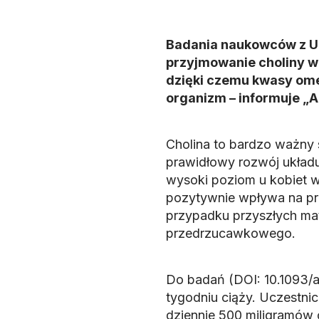
Badania naukowców z Un
przyjmowanie choliny 
dzięki czemu kwasy ome
organizm – informuje „Am
Cholina to bardzo ważny 
prawidłowy rozwój układu
wysoki poziom u kobiet w
pozytywnie wpływa na prz
przypadku przyszłych mat
przedrzucawkowego.
Do badań (DOI: 10.1093/a
tygodniu ciąży. Uczestni
dziennie 500 miligramów 