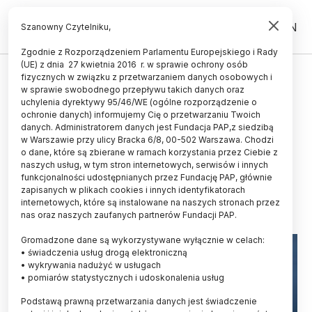
PL
EN
Szanowny Czytelniku,
Zgodnie z Rozporządzeniem Parlamentu Europejskiego i Rady
(UE) z dnia 27 kwietnia 2016 r. w sprawie ochrony osób
ZDROWIE
fizycznych w związku z przetwarzaniem danych osobowych i
w sprawie swobodnego przepływu takich danych oraz
Rzeszów/ Naukowcy opracowali
uchylenia dyrektywy 95/46/WE (ogólne rozporządzenie o
program do mierzenia jakości
ochronie danych) informujemy Cię o przetwarzaniu Twoich
danych. Administratorem danych jest Fundacja PAP,z siedzibą
obrazów rezonansu
w Warszawie przy ulicy Bracka 6/8, 00-502 Warszawa. Chodzi
o dane, które są zbierane w ramach korzystania przez Ciebie z
magnetycznego
naszych usług, w tym stron internetowych, serwisów i innych
funkcjonalności udostępnianych przez Fundację PAP, głównie
23.03.2022
aktualizacja: 23.03.2022
zapisanych w plikach cookies i innych identyfikatorach
2 minuty czytania
internetowych, które są instalowane na naszych stronach przez
nas oraz naszych zaufanych partnerów Fundacji PAP.
Gromadzone dane są wykorzystywane wyłącznie w celach:
• świadczenia usług drogą elektroniczną
• wykrywania nadużyć w usługach
• pomiarów statystycznych i udoskonalenia usług
Podstawą prawną przetwarzania danych jest świadczenie