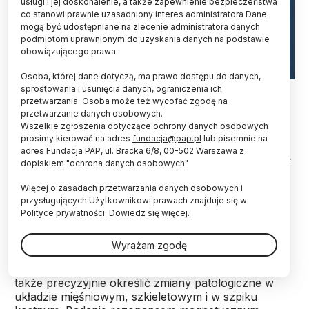
usługi i jej doskonalenie, a także zapewnienie bezpieczeństwa
co stanowi prawnie uzasadniony interes administratora Dane
mogą być udostępniane na zlecenie administratora danych
podmiotom uprawnionym do uzyskania danych na podstawie
obowiązującego prawa.
Osoba, której dane dotyczą, ma prawo dostępu do danych,
Fot. Adobe Stock
sprostowania i usunięcia danych, ograniczenia ich
przetwarzania. Osoba może też wycofać zgodę na
przetwarzanie danych osobowych.
Zespół naukowców z Politechniki Rzeszowskiej
Wszelkie zgłoszenia dotyczące ochrony danych osobowych
stworzył program komputerowy, który
prosimy kierować na adres
fundacja@pap.pl
lub pisemnie na
automatycznie mierzy jakość rejestrowanych
adres Fundacja PAP, ul. Bracka 6/8, 00-502 Warszawa z
obrazów rezonansu magnetycznego. To wsparcie
dopiskiem "ochrona danych osobowych"
dla techników radiologów, które umożliwi
skrócenie czasu badania poprzez m.in. wykrycie
Więcej o zasadach przetwarzania danych osobowych i
obrazów o nieodpowiedniej jakości.
przysługujących Użytkownikowi prawach znajduje się w
Polityce prywatności.
Dowiedz się więcej.
Rezonans magnetyczny jest nieinwazyjnym
Wyrażam zgodę
badaniem, dzięki któremu można określić, w jakim
stanie znajdują się organy wewnętrzne, tkanki, a
także precyzyjnie określić zmiany patologiczne w
układzie mięśniowym, szkieletowym i w szpiku