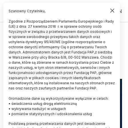
PL
EN
Szanowny Czytelniku,
Zgodnie z Rozporządzeniem Parlamentu Europejskiego i Rady
(UE) z dnia 27 kwietnia 2016 r. w sprawie ochrony osób
ŚWIAT
fizycznych w związku z przetwarzaniem danych osobowych i
w sprawie swobodnego przepływu takich danych oraz
Badania: przeciwciała rekina
uchylenia dyrektywy 95/46/WE (ogólne rozporządzenie o
mogą zwalczać koronawirusy
ochronie danych) informujemy Cię o przetwarzaniu Twoich
danych. Administratorem danych jest Fundacja PAP,z siedzibą
w Warszawie przy ulicy Bracka 6/8, 00-502 Warszawa. Chodzi
20.12.2021
aktualizacja: 20.12.2021
o dane, które są zbierane w ramach korzystania przez Ciebie z
2 minuty czytania
naszych usług, w tym stron internetowych, serwisów i innych
funkcjonalności udostępnianych przez Fundację PAP, głównie
zapisanych w plikach cookies i innych identyfikatorach
internetowych, które są instalowane na naszych stronach przez
nas oraz naszych zaufanych partnerów Fundacji PAP.
Gromadzone dane są wykorzystywane wyłącznie w celach:
• świadczenia usług drogą elektroniczną
• wykrywania nadużyć w usługach
• pomiarów statystycznych i udoskonalenia usług
Podstawą prawną przetwarzania danych jest świadczenie