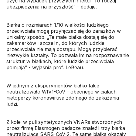
użyć na wypadek przyszłych infekcji. To rodzaj
ubezpieczenia na przyszłość” - dodaje.
Białka o rozmiarach 1/10 wielkości ludzkiego
przeciwciała mogą przyłączać się do zarazków w
unikalny sposób. „Te małe białka dostają się do
zakamarków i szczelin, do których ludzkie
przeciwciała nie mają dostępu. Mogą przybierać
niezwykłe kształty. To pozwala im na rozpoznawanie
struktur w białkach, które ludzkie przeciwciała
pomijają” - wyjaśnia prof. LeBeau.
W jednym z eksperymentów białko takie
neutralizowało WIV1-CoV - obecnego w ciałach
nietoperzy koronawirusa zdolnego do zakażania
ludzi.
Z kolei w puli syntetycznych VNARs stworzonych
przez firmę Elasmogen badacze znaleźli trzy białka
neutralizujące SARS-CoV-2. Te same białka okazały