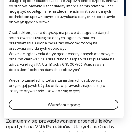
usługi i jej doskonalenie, a także zapewnienie bezpieczeństwa
co stanowi prawnie uzasadniony interes administratora Dane
mogą być udostępniane na zlecenie administratora danych
podmiotom uprawnionym do uzyskania danych na podstawie
Fot. Adobe Stock
obowiązującego prawa.
Unikalne przeciwciała obecne u rekinów potrafią
Osoba, której dane dotyczą, ma prawo dostępu do danych,
unieszkodliwiać SARS-CoV-2, jego warianty i inne
sprostowania i usunięcia danych, ograniczenia ich
przetwarzania. Osoba może też wycofać zgodę na
koronawirusy - donoszą naukowcy na łamach
przetwarzanie danych osobowych.
magazynu „Nature Communications”
Wszelkie zgłoszenia dotyczące ochrony danych osobowych
prosimy kierować na adres
fundacja@pap.pl
lub pisemnie na
adres Fundacja PAP, ul. Bracka 6/8, 00-502 Warszawa z
Autorzy publikacji donoszą o nowym, potencjalnym
dopiskiem "ochrona danych osobowych"
sposobie walki z koronawirusami, w tym SARS-CoV-
2. Chodzi o obecne w organizmach rekina białka -
Więcej o zasadach przetwarzania danych osobowych i
nieduże przeciwciała, oznaczane jako VNARs.
przysługujących Użytkownikowi prawach znajduje się w
Polityce prywatności.
Dowiedz się więcej.
„Problem polega na tym, że wiele koronawirusów
Wyrażam zgodę
może przenieść się na ludzi - przestrzega prof.
Aaron LeBeau z University of Wisconsin–Madison. -
Zajmujemy się przygotowaniem arsenału leków
opartych na VNARs rekinów, których można by