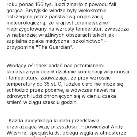
roku ponad 166 tys. ludzi zmarło z powodu fali
gorąca. Brytyjskie władze były wielokrotnie
ostrzegane przez państwową organizację
meteorologiczną, że kraj jest „dramatycznie
nieprzygotowany na wzrosty temperatur, zwłaszcza
w najbardziej wrażliwych obszarach takich jak
szpitalna opieka medyczna i szkolnictwo” –
przypomina "The Guardian".
Wiodący ośrodek badań nad przemianami
klimatycznymi ocenił działanie kombinacji wilgotności
i temperatury, zauważając, że przy wzroście
temperatury do 35 st. C, ludzkie ciało nie może się
schłodzić przez pocenie, a wówczas nawet na
zdrowych ludzi chroniących się w cieniu czeka
śmierć w ciągu sześciu godzin.
„Każda modyfikacja klimatu przedstawia
przerażającą wizję przyszłości” – powiedział Andy
Wiltshire, specjalista ds. obiegu węgla w atmosferze