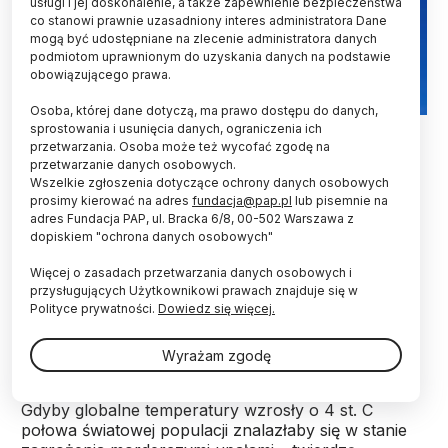
usługi i jej doskonalenie, a także zapewnienie bezpieczeństwa
co stanowi prawnie uzasadniony interes administratora Dane
mogą być udostępniane na zlecenie administratora danych
podmiotom uprawnionym do uzyskania danych na podstawie
obowiązującego prawa.
Osoba, której dane dotyczą, ma prawo dostępu do danych,
Fot. Adobe Stock
sprostowania i usunięcia danych, ograniczenia ich
przetwarzania. Osoba może też wycofać zgodę na
przetwarzanie danych osobowych.
Przy globalnym wzroście temperatury o 2 st. C
Wszelkie zgłoszenia dotyczące ochrony danych osobowych
miliard ludzi znajdzie się w strefie ekstremalnych,
prosimy kierować na adres
fundacja@pap.pl
lub pisemnie na
zagrażających życiu upałów – informuje we
adres Fundacja PAP, ul. Bracka 6/8, 00-502 Warszawa z
wtorek "The Guardian", przekazując ostrzeżenie
dopiskiem "ochrona danych osobowych"
narodowego serwisu meteorologicznego Wielkiej
Brytanii, Met Office.
Więcej o zasadach przetwarzania danych osobowych i
przysługujących Użytkownikowi prawach znajduje się w
Polityce prywatności.
Dowiedz się więcej.
Wyniki badań przedstawione podczas szczytu
klimatycznego COP26 w Glasgow wskazują na
Wyrażam zgodę
realny 15-krotny wzrost liczby ludności
eksponowanej na zabójczo wysokie temperatury.
Gdyby globalne temperatury wzrosły o 4 st. C
połowa światowej populacji znalazłaby się w stanie