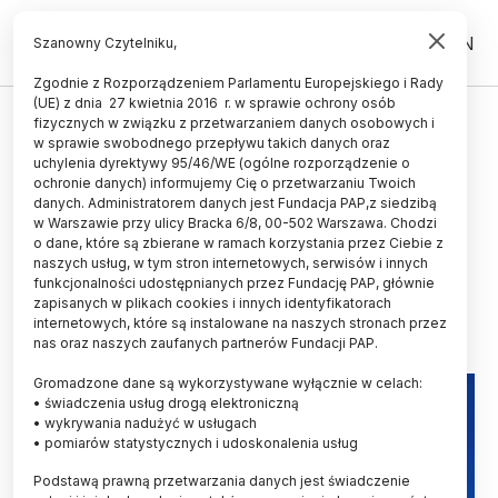
PL
EN
Szanowny Czytelniku,
Zgodnie z Rozporządzeniem Parlamentu Europejskiego i Rady
(UE) z dnia 27 kwietnia 2016 r. w sprawie ochrony osób
ŚWIAT
fizycznych w związku z przetwarzaniem danych osobowych i
w sprawie swobodnego przepływu takich danych oraz
COP26/ Miliardowi ludzi grożą
uchylenia dyrektywy 95/46/WE (ogólne rozporządzenie o
ekstremalne upały przy
ochronie danych) informujemy Cię o przetwarzaniu Twoich
danych. Administratorem danych jest Fundacja PAP,z siedzibą
globalnym wzroście temperatury
w Warszawie przy ulicy Bracka 6/8, 00-502 Warszawa. Chodzi
o dane, które są zbierane w ramach korzystania przez Ciebie z
o 2 st. C
naszych usług, w tym stron internetowych, serwisów i innych
funkcjonalności udostępnianych przez Fundację PAP, głównie
09.11.2021
aktualizacja: 09.11.2021
zapisanych w plikach cookies i innych identyfikatorach
2 minuty czytania
internetowych, które są instalowane na naszych stronach przez
nas oraz naszych zaufanych partnerów Fundacji PAP.
Gromadzone dane są wykorzystywane wyłącznie w celach:
• świadczenia usług drogą elektroniczną
• wykrywania nadużyć w usługach
• pomiarów statystycznych i udoskonalenia usług
Podstawą prawną przetwarzania danych jest świadczenie