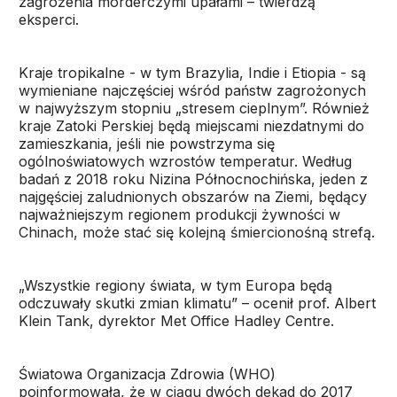
zagrożenia morderczymi upałami – twierdzą
eksperci.
Kraje tropikalne - w tym Brazylia, Indie i Etiopia - są
wymieniane najczęściej wśród państw zagrożonych
w najwyższym stopniu „stresem cieplnym”. Również
kraje Zatoki Perskiej będą miejscami niezdatnymi do
zamieszkania, jeśli nie powstrzyma się
ogólnoświatowych wzrostów temperatur. Według
badań z 2018 roku Nizina Północnochińska, jeden z
najgęściej zaludnionych obszarów na Ziemi, będący
najważniejszym regionem produkcji żywności w
Chinach, może stać się kolejną śmiercionośną strefą.
„Wszystkie regiony świata, w tym Europa będą
odczuwały skutki zmian klimatu” – ocenił prof. Albert
Klein Tank, dyrektor Met Office Hadley Centre.
Światowa Organizacja Zdrowia (WHO)
poinformowała, że w ciągu dwóch dekad do 2017