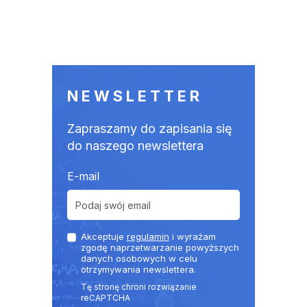
NEWSLETTER
Zapraszamy do zapisania się
do naszego newslettera
E-mail
Akceptuje
regulamin
i wyrażam
zgodę naprzetwarzanie powyższych
danych osobowych w celu
otrzymywania newslettera.