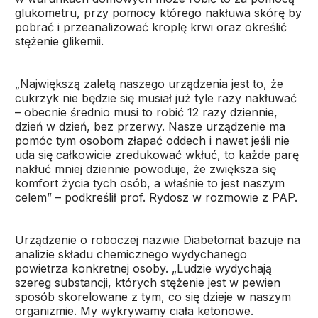
glukometru, przy pomocy którego nakłuwa skórę by
pobrać i przeanalizować kroplę krwi oraz określić
stężenie glikemii.
„Największą zaletą naszego urządzenia jest to, że
cukrzyk nie będzie się musiał już tyle razy nakłuwać
– obecnie średnio musi to robić 12 razy dziennie,
dzień w dzień, bez przerwy. Nasze urządzenie ma
pomóc tym osobom złapać oddech i nawet jeśli nie
uda się całkowicie zredukować wkłuć, to każde parę
nakłuć mniej dziennie powoduje, że zwiększa się
komfort życia tych osób, a właśnie to jest naszym
celem” – podkreślił prof. Rydosz w rozmowie z PAP.
Urządzenie o roboczej nazwie Diabetomat bazuje na
analizie składu chemicznego wydychanego
powietrza konkretnej osoby. „Ludzie wydychają
szereg substancji, których stężenie jest w pewien
sposób skorelowane z tym, co się dzieje w naszym
organizmie. My wykrywamy ciała ketonowe.