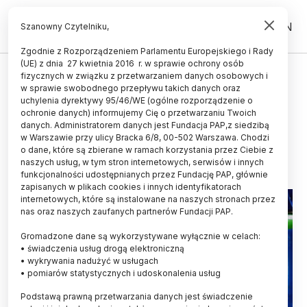
PL
EN
Szanowny Czytelniku,
Zgodnie z Rozporządzeniem Parlamentu Europejskiego i Rady
(UE) z dnia 27 kwietnia 2016 r. w sprawie ochrony osób
ZDROWIE
fizycznych w związku z przetwarzaniem danych osobowych i
w sprawie swobodnego przepływu takich danych oraz
„Alkomat” dla diabetyków – w
uchylenia dyrektywy 95/46/WE (ogólne rozporządzenie o
fazie badań klinicznych
ochronie danych) informujemy Cię o przetwarzaniu Twoich
danych. Administratorem danych jest Fundacja PAP,z siedzibą
w Warszawie przy ulicy Bracka 6/8, 00-502 Warszawa. Chodzi
14.09.2021
aktualizacja: 23.09.2021
o dane, które są zbierane w ramach korzystania przez Ciebie z
3 minuty czytania
naszych usług, w tym stron internetowych, serwisów i innych
Read the English version of this article
funkcjonalności udostępnianych przez Fundację PAP, głównie
zapisanych w plikach cookies i innych identyfikatorach
internetowych, które są instalowane na naszych stronach przez
nas oraz naszych zaufanych partnerów Fundacji PAP.
Gromadzone dane są wykorzystywane wyłącznie w celach:
• świadczenia usług drogą elektroniczną
• wykrywania nadużyć w usługach
• pomiarów statystycznych i udoskonalenia usług
Podstawą prawną przetwarzania danych jest świadczenie