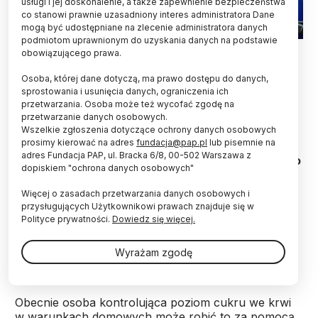
usługi i jej doskonalenie, a także zapewnienie bezpieczeństwa
co stanowi prawnie uzasadniony interes administratora Dane
mogą być udostępniane na zlecenie administratora danych
podmiotom uprawnionym do uzyskania danych na podstawie
Na zdjęciu prof. A. Rydosz z urządzeniem do monitorowania
obowiązującego prawa.
składu wydychanego powietrza. fot. thefirstnews.com/kalbar
Osoba, której dane dotyczą, ma prawo dostępu do danych,
Działaniem i wyglądem przypomina zwykły
sprostowania i usunięcia danych, ograniczenia ich
alkomat, ale zamiast w wydychanym powietrzu
przetwarzania. Osoba może też wycofać zgodę na
mierzyć zawartość etanolu, określa poziom ciał
przetwarzanie danych osobowych.
Wszelkie zgłoszenia dotyczące ochrony danych osobowych
ketonowych i tym samym pozwala zdiagnozować
prosimy kierować na adres
fundacja@pap.pl
lub pisemnie na
cukrzycę i monitorować jej przebieg. Ruszyły
adres Fundacja PAP, ul. Bracka 6/8, 00-502 Warszawa z
badania kliniczne urządzenia określanego roboczo
dopiskiem "ochrona danych osobowych"
jako Diabetomat.
Więcej o zasadach przetwarzania danych osobowych i
przysługujących Użytkownikowi prawach znajduje się w
Jego twórca – dr hab. inż. Artur Rydosz, prof.
Polityce prywatności.
Dowiedz się więcej.
Akademii Górniczo-Hutniczej w Krakowie –
przekonuje, że m.in. dzięki takim rozwiązaniom
Wyrażam zgodę
diabetycy w przyszłości będą mogli żyć bez igieł.
Obecnie osoba kontrolująca poziom cukru we krwi
w warunkach domowych może robić to za pomocą