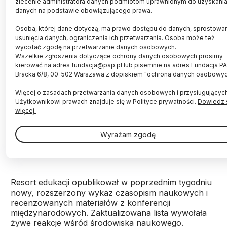
zlecenie administratora danych podmiotom uprawnionym do uzyskani
danych na podstawie obowiązującego prawa.
Osoba, której dane dotyczą, ma prawo dostępu do danych, sprostowan
usunięcia danych, ograniczenia ich przetwarzania. Osoba może też
wycofać zgodę na przetwarzanie danych osobowych.
Wszelkie zgłoszenia dotyczące ochrony danych osobowych prosimy
kierować na adres
fundacja@pap.pl
lub pisemnie na adres Fundacja PAP
Bracka 6/8, 00-502 Warszawa z dopiskiem "ochrona danych osobowy
Fot. Fotolia
Więcej o zasadach przetwarzania danych osobowych i przysługującyc
Zmiana punktacji za publikacje w czasopismach
Użytkownikowi prawach znajduje się w Polityce prywatności.
Dowiedz 
naukowych ma zapobiec utracie pewnych
więcej.
uprawnień przez uczelnie wyższe - wyjaśnił
wiceminister edukacji i nauki Włodzimierz
Wyrażam zgodę
Bernacki. Dodał, że dymisja wiceminister Anny
Budzanowskiej nie miała z tą zmianą związku.
Resort edukacji opublikował w poprzednim tygodniu
nowy, rozszerzony wykaz czasopism naukowych i
recenzowanych materiałów z konferencji
międzynarodowych. Zaktualizowana lista wywołała
żywe reakcje wśród środowiska naukowego.