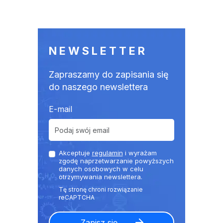
NEWSLETTER
Zapraszamy do zapisania się
do naszego newslettera
E-mail
Akceptuje
regulamin
i wyrażam
zgodę naprzetwarzanie powyższych
danych osobowych w celu
otrzymywania newslettera.