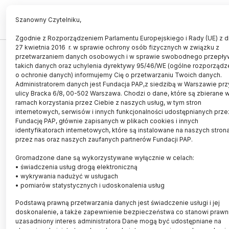
PL
EN
Szanowny Czytelniku,
Zgodnie z Rozporządzeniem Parlamentu Europejskiego i Rady (UE) z d
27 kwietnia 2016 r. w sprawie ochrony osób fizycznych w związku z
UCZELNIE I INSTYTUCJE
przetwarzaniem danych osobowych i w sprawie swobodnego przepły
takich danych oraz uchylenia dyrektywy 95/46/WE (ogólne rozporządz
Wiceminister nauki: zmiana
o ochronie danych) informujemy Cię o przetwarzaniu Twoich danych.
punktacji w czasopismach
Administratorem danych jest Fundacja PAP,z siedzibą w Warszawie prz
ulicy Bracka 6/8, 00-502 Warszawa. Chodzi o dane, które są zbierane 
naukowych ma zapobiec utracie
ramach korzystania przez Ciebie z naszych usług, w tym stron
internetowych, serwisów i innych funkcjonalności udostępnianych prze
pewnych uprawnień przez
Fundację PAP, głównie zapisanych w plikach cookies i innych
uczelnie
identyfikatorach internetowych, które są instalowane na naszych stron
przez nas oraz naszych zaufanych partnerów Fundacji PAP.
17.02.2021
aktualizacja: 17.02.2021
Gromadzone dane są wykorzystywane wyłącznie w celach:
3 minuty czytania
• świadczenia usług drogą elektroniczną
• wykrywania nadużyć w usługach
• pomiarów statystycznych i udoskonalenia usług
Podstawą prawną przetwarzania danych jest świadczenie usługi i jej
doskonalenie, a także zapewnienie bezpieczeństwa co stanowi prawn
uzasadniony interes administratora Dane mogą być udostępniane na