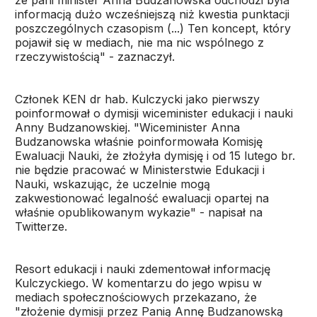
że pani minister Anna Budzanowska odchodzi była
informacją dużo wcześniejszą niż kwestia punktacji
poszczególnych czasopism (...) Ten koncept, który
pojawił się w mediach, nie ma nic wspólnego z
rzeczywistością" - zaznaczył.
Członek KEN dr hab. Kulczycki jako pierwszy
poinformował o dymisji wiceminister edukacji i nauki
Anny Budzanowskiej. "Wiceminister Anna
Budzanowska właśnie poinformowała Komisję
Ewaluacji Nauki, że złożyła dymisję i od 15 lutego br.
nie będzie pracować w Ministerstwie Edukacji i
Nauki, wskazując, że uczelnie mogą
zakwestionować legalność ewaluacji opartej na
właśnie opublikowanym wykazie" - napisał na
Twitterze.
Resort edukacji i nauki zdementował informację
Kulczyckiego. W komentarzu do jego wpisu w
mediach społecznościowych przekazano, że
"złożenie dymisji przez Panią Annę Budzanowską