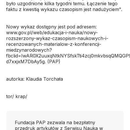
było uzgodnione kilka tygodni temu. Łączenie tego
faktu z kwestią wykazu czasopism jest nadużyciem".
Nowy wykaz dostępny jest pod adresem:
www.gov.pl/web/edukacja-i-nauka/nowy-
rozszerzony-wykaz-czasopism-naukowych-i-
recenzowanych-materialow-z-konferencji-
miedzynarodowych?
fbclid=IwAR0X2uuxqNtkNYSfskTti4zcj0mkvbsqQMQGP
d7xxjxM7DbAy5g. (PAP)
autorka: Klaudia Torchała
tor/ krap/
Fundacja PAP zezwala na bezpłatny
przedruk artykułów z Serwisu Nauka w