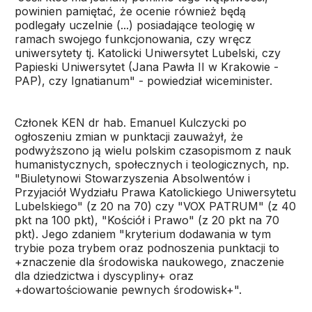
powinien pamiętać, że ocenie również będą
podlegały uczelnie (...) posiadające teologię w
ramach swojego funkcjonowania, czy wręcz
uniwersytety tj. Katolicki Uniwersytet Lubelski, czy
Papieski Uniwersytet (Jana Pawła II w Krakowie -
PAP), czy Ignatianum" - powiedział wiceminister.
Członek KEN dr hab. Emanuel Kulczycki po
ogłoszeniu zmian w punktacji zauważył, że
podwyższono ją wielu polskim czasopismom z nauk
humanistycznych, społecznych i teologicznych, np.
"Biuletynowi Stowarzyszenia Absolwentów i
Przyjaciół Wydziału Prawa Katolickiego Uniwersytetu
Lubelskiego" (z 20 na 70) czy "VOX PATRUM" (z 40
pkt na 100 pkt), "Kościół i Prawo" (z 20 pkt na 70
pkt). Jego zdaniem "kryterium dodawania w tym
trybie poza trybem oraz podnoszenia punktacji to
+znaczenie dla środowiska naukowego, znaczenie
dla dziedzictwa i dyscypliny+ oraz
+dowartościowanie pewnych środowisk+".