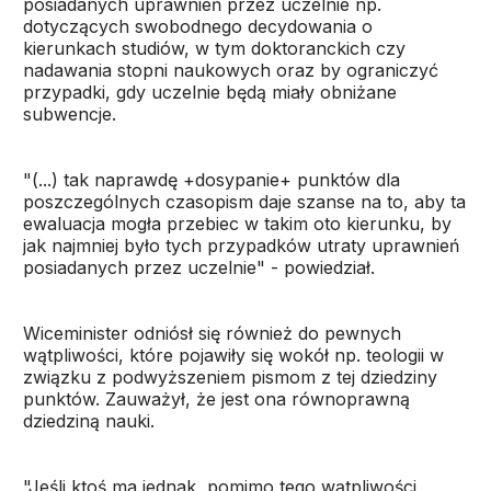
posiadanych uprawnień przez uczelnie np.
dotyczących swobodnego decydowania o
kierunkach studiów, w tym doktoranckich czy
nadawania stopni naukowych oraz by ograniczyć
przypadki, gdy uczelnie będą miały obniżane
subwencje.
"(...) tak naprawdę +dosypanie+ punktów dla
poszczególnych czasopism daje szanse na to, aby ta
ewaluacja mogła przebiec w takim oto kierunku, by
jak najmniej było tych przypadków utraty uprawnień
posiadanych przez uczelnie" - powiedział.
Wiceminister odniósł się również do pewnych
wątpliwości, które pojawiły się wokół np. teologii w
związku z podwyższeniem pismom z tej dziedziny
punktów. Zauważył, że jest ona równoprawną
dziedziną nauki.
"Jeśli ktoś ma jednak, pomimo tego wątpliwości,