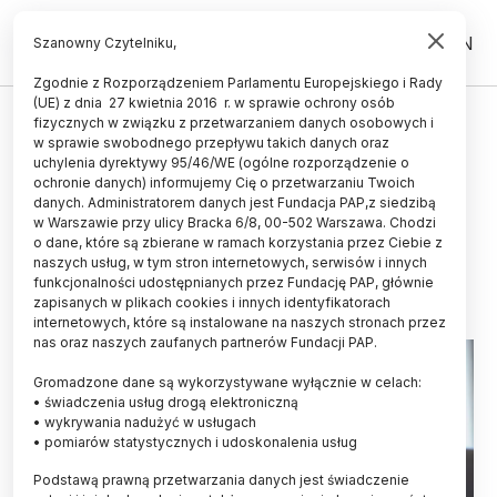
PL
EN
Szanowny Czytelniku,
Zgodnie z Rozporządzeniem Parlamentu Europejskiego i Rady
(UE) z dnia 27 kwietnia 2016 r. w sprawie ochrony osób
ZDROWIE
fizycznych w związku z przetwarzaniem danych osobowych i
w sprawie swobodnego przepływu takich danych oraz
Badanie IMID: w czasie pandemii
uchylenia dyrektywy 95/46/WE (ogólne rozporządzenie o
niemal trzy czwarte nastolatków
ochronie danych) informujemy Cię o przetwarzaniu Twoich
danych. Administratorem danych jest Fundacja PAP,z siedzibą
boi się o zdrowie bliskich
w Warszawie przy ulicy Bracka 6/8, 00-502 Warszawa. Chodzi
o dane, które są zbierane w ramach korzystania przez Ciebie z
22.05.2020
aktualizacja: 22.05.2020
naszych usług, w tym stron internetowych, serwisów i innych
3 minuty czytania
funkcjonalności udostępnianych przez Fundację PAP, głównie
zapisanych w plikach cookies i innych identyfikatorach
internetowych, które są instalowane na naszych stronach przez
nas oraz naszych zaufanych partnerów Fundacji PAP.
Gromadzone dane są wykorzystywane wyłącznie w celach:
• świadczenia usług drogą elektroniczną
• wykrywania nadużyć w usługach
• pomiarów statystycznych i udoskonalenia usług
Podstawą prawną przetwarzania danych jest świadczenie