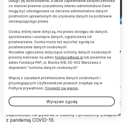
usługi i jej doskonalenie, a także zapewnienie bezpieczeństwa
co stanowi prawnie uzasadniony interes administratora Dane
mogą być udostępniane na zlecenie administratora danych
podmiotom uprawnionym do uzyskania danych na podstawie
obowiązującego prawa.
Fot. Adobe Stock
Osoba, której dane dotyczą, ma prawo dostępu do danych,
sprostowania i usunięcia danych, ograniczenia ich
Tylko jedna czwarta polskich nastolatków boi się,
przetwarzania. Osoba może też wycofać zgodę na
że zakazi się koronawirusem, ale niemal trzy
przetwarzanie danych osobowych.
czwarte (70 proc.) obawia się o zdrowie bliskich w
Wszelkie zgłoszenia dotyczące ochrony danych osobowych
czasie pandemii – wynika z badania „Młodzież i
prosimy kierować na adres
fundacja@pap.pl
lub pisemnie na
COVID-19”, przeprowadzonego przez Instytut
adres Fundacja PAP, ul. Bracka 6/8, 00-502 Warszawa z
dopiskiem "ochrona danych osobowych"
Matki i Dziecka.
Więcej o zasadach przetwarzania danych osobowych i
przysługujących Użytkownikowi prawach znajduje się w
Badanie ankietowe przeprowadzili w kwietniu 2020 r.
Polityce prywatności.
Dowiedz się więcej.
specjaliści z Zakładu Zdrowia Dzieci i Młodzieży
Instytutu Matki i Dziecka pod przewodnictwem dr n.
Wyrażam zgodę
społ. Anny Dzielskiej. Objęto nim 2408 nastolatków z
całej Polski w wieku 11-18. Młodzi ludzie udzielali
odpowiedzi na pytania o obawy i problemy związane
z pandemią COVID-19.