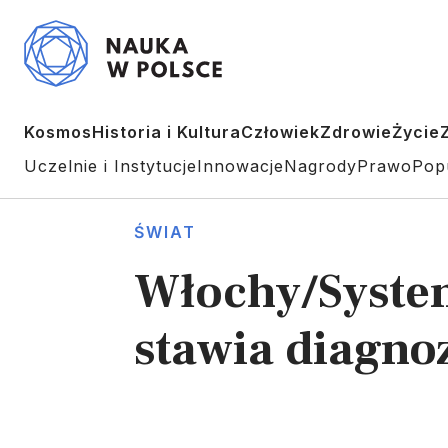
Kosmos
Historia i Kultura
Człowiek
Zdrowie
Życie
Uczelnie i Instytucje
Innowacje
Nagrody
Prawo
Pop
ŚWIAT
Włochy/System
stawia diagno