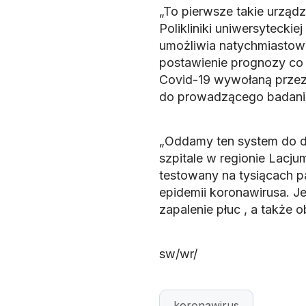
„To pierwsze takie urządz
Polikliniki uniwersytecki
umożliwia natychmiastowe 
postawienie prognozy co 
Covid-19 wywołaną przez 
do prowadzącego badanie
„Oddamy ten system do d
szpitale w regionie Lacju
testowany na tysiącach p
epidemii koronawirusa. J
zapalenie płuc , a także 
sw/wr/
koronawirus