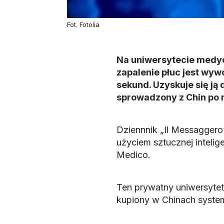
Fot. Fotolia
Na uniwersytecie medyc
zapalenie płuc jest wyw
sekund. Uzyskuje się ją
sprowadzony z Chin po r
Dziennnik „Il Messaggero”
użyciem sztucznej inteli
Medico.
Ten prywatny uniwersyte
kupiony w Chinach system