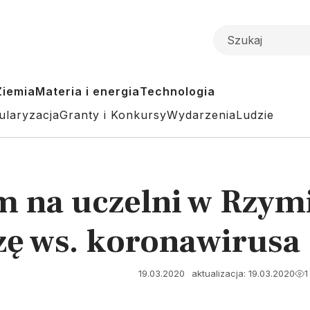
Ziemia
Materia i energia
Technologia
ularyzacja
Granty i Konkursy
Wydarzenia
Ludzie
 na uczelni w Rzym
zę ws. koronawirusa
19.03.2020
aktualizacja: 19.03.2020
1