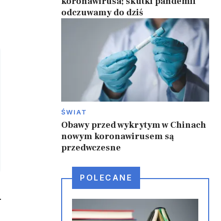
koronawirusa; skutki pandemii
odczuwamy do dziś
ŚWIAT
Obawy przed wykrytym w Chinach
nowym koronawirusem są
przedwczesne
POLECANE