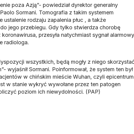
enie poza Azją”- powiedział dyrektor generalny
ej Paolo Sormani. Tomografia z takim systemem
ustalenie rodzaju zapalenia płuc , a także
do jego przebiegu. Gdy tylko stwierdza chorobę
koronawirusa, przesyła natychmiast sygnał alarmow
 radiologa.
yspozycji wszystkich, będą mogły z niego skorzysta
m”- wyjaśnił Sormani. Poinformował, że system ten był
acjentów w chińskim mieście Wuhan, czyli epicentrum
est w stanie wykryć wywołane przez ten patogen
obliczyć poziom ich niewydolności. (PAP)