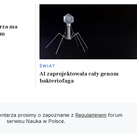
trza ma
ym
ŚWIAT
AI zaprojektowała cały genom
bakteriofaga
ntarza prosimy o zapoznanie z
Regulaminem
forum
serwisu Nauka w Polsce.