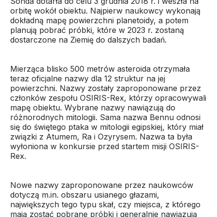
Sonda dotarła do celu 3 grudnia 2018 r. i weszła na
orbitę wokół obiektu. Najpierw naukowcy wykonają
dokładną mapę powierzchni planetoidy, a potem
planują pobrać próbki, które w 2023 r. zostaną
dostarczone na Ziemię do dalszych badań.
Mierząca blisko 500 metrów asteroida otrzymała
teraz oficjalne nazwy dla 12 struktur na jej
powierzchni. Nazwy zostały zaproponowane przez
członków zespołu OSIRIS-Rex, którzy opracowywali
mapę obiektu. Wybrane nazwy nawiązują do
różnorodnych mitologii. Sama nazwa Bennu odnosi
się do świętego ptaka w mitologii egipskiej, który miał
związki z Atumem, Ra i Ozyrysem. Nazwa ta była
wyłoniona w konkursie przed startem misji OSIRIS-
Rex.
Nowe nazwy zaproponowane przez naukowców
dotyczą m.in. obszaru usianego głazami,
największych tego typu skał, czy miejsca, z którego
mają zostać pobrane próbki i generalnie nawiązują