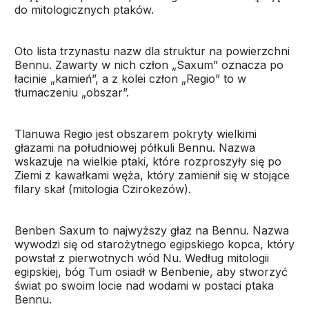
do mitologicznych ptaków.
Oto lista trzynastu nazw dla struktur na powierzchni
Bennu. Zawarty w nich człon „Saxum” oznacza po
łacinie „kamień”, a z kolei człon „Regio” to w
tłumaczeniu „obszar”.
Tlanuwa Regio jest obszarem pokryty wielkimi
głazami na południowej półkuli Bennu. Nazwa
wskazuje na wielkie ptaki, które rozproszyły się po
Ziemi z kawałkami węża, który zamienił się w stojące
filary skał (mitologia Czirokezów).
Benben Saxum to najwyższy głaz na Bennu. Nazwa
wywodzi się od starożytnego egipskiego kopca, który
powstał z pierwotnych wód Nu. Według mitologii
egipskiej, bóg Tum osiadł w Benbenie, aby stworzyć
świat po swoim locie nad wodami w postaci ptaka
Bennu.