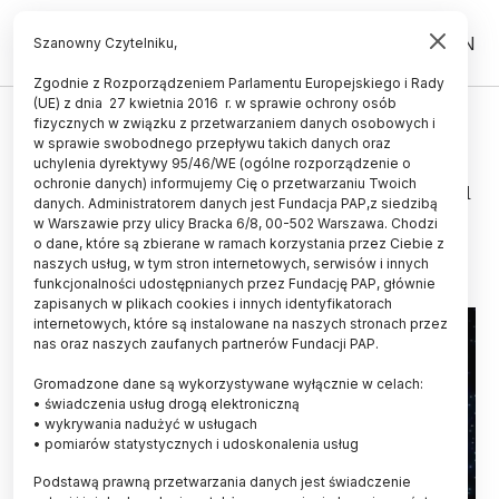
PL
EN
Szanowny Czytelniku,
Zgodnie z Rozporządzeniem Parlamentu Europejskiego i Rady
(UE) z dnia 27 kwietnia 2016 r. w sprawie ochrony osób
ŚWIAT
fizycznych w związku z przetwarzaniem danych osobowych i
w sprawie swobodnego przepływu takich danych oraz
Nadano oficjalne nazwy
uchylenia dyrektywy 95/46/WE (ogólne rozporządzenie o
strukturom na planetoidzie Bennu
ochronie danych) informujemy Cię o przetwarzaniu Twoich
danych. Administratorem danych jest Fundacja PAP,z siedzibą
w Warszawie przy ulicy Bracka 6/8, 00-502 Warszawa. Chodzi
14.03.2020
aktualizacja: 14.03.2020
o dane, które są zbierane w ramach korzystania przez Ciebie z
3 minuty czytania
naszych usług, w tym stron internetowych, serwisów i innych
funkcjonalności udostępnianych przez Fundację PAP, głównie
zapisanych w plikach cookies i innych identyfikatorach
internetowych, które są instalowane na naszych stronach przez
nas oraz naszych zaufanych partnerów Fundacji PAP.
Gromadzone dane są wykorzystywane wyłącznie w celach:
• świadczenia usług drogą elektroniczną
• wykrywania nadużyć w usługach
• pomiarów statystycznych i udoskonalenia usług
Podstawą prawną przetwarzania danych jest świadczenie