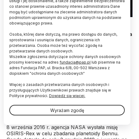
usługi i jej doskonalenie, a także zapewnienie bezpieczeństwa
co stanowi prawnie uzasadniony interes administratora Dane
mogą być udostępniane na zlecenie administratora danych
podmiotom uprawnionym do uzyskania danych na podstawie
Fot. Fotolia
obowiązującego prawa.
Międzynarodowa Unia Astronomiczna (IAU) nadała
Osoba, której dane dotyczą, ma prawo dostępu do danych,
oficjalne nazwy strukturom na powierzchni
sprostowania i usunięcia danych, ograniczenia ich
przetwarzania. Osoba może też wycofać zgodę na
asteroidy Bennu, z której NASA dostarczy próbki
przetwarzanie danych osobowych.
do zbadania w ziemskich laboratoriach. Nazwy
Wszelkie zgłoszenia dotyczące ochrony danych osobowych
nawiązują do różnych mitologicznych ptaków.
prosimy kierować na adres
fundacja@pap.pl
lub pisemnie na
adres Fundacja PAP, ul. Bracka 6/8, 00-502 Warszawa z
dopiskiem "ochrona danych osobowych"
(101955) Bennu to planetoida odkryta w 1999 roku,
należąca zarówno do kategorii Near Earth Objects
Więcej o zasadach przetwarzania danych osobowych i
(NEO), jak i potencjalnie niebezpiecznych Potentially
przysługujących Użytkownikowi prawach znajduje się w
Hazardous Asteroids (PHA), czyli takich, które
Polityce prywatności.
Dowiedz się więcej.
przecinają orbitę Ziemi i zbliżają się na tyle, że mogą
się kiedyś zderzyć z naszą planetą.
Wyrażam zgodę
8 września 2016 r. agencja NASA wysłała misję
OSIRIS-Rex w celu zbadania planetoidy Bennu.