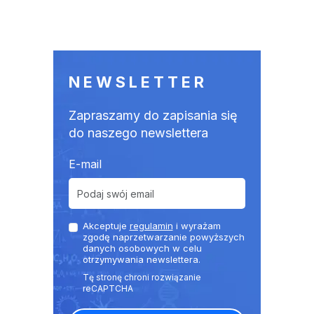
NEWSLETTER
Zapraszamy do zapisania się
do naszego newslettera
E-mail
Akceptuje
regulamin
i wyrażam
zgodę naprzetwarzanie powyższych
danych osobowych w celu
otrzymywania newslettera.