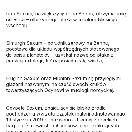
Roc Saxum, największy głaz na Bennu, otrzymał imię
od Roca – olbrzymiego ptaka w mitologii Bliskiego
Wschodu.
Simurgh Saxum – południk zerowy na Bennu,
podstawa dla układu współrzędnych stosowanego
do opisu planetoidy – uzyskał nazwę od ptaka z
perskiej mitologii, który posiada całą wiedzę.
Huginn Saxum oraz Muninn Saxum są przyległymi
głazami nazwanymi na cześć dwóch kruków
towarzyszących Odynowi w mitologii nordyckiej.
Ocypete Saxum, znajdujący się blisko źródła
pochodzenia wyrzutu cząstek materii odnotowanego
19 stycznia 2019 r., nazwano od jednej z greckich
harpii, pół-niewiast, pół-ptaków, personifikujących
burzowe wiatry porywające rzeczy z ziemi.