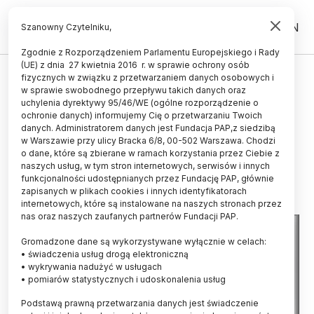
PL
EN
Szanowny Czytelniku,
Zgodnie z Rozporządzeniem Parlamentu Europejskiego i Rady
(UE) z dnia 27 kwietnia 2016 r. w sprawie ochrony osób
HISTORIA I KULTURA
fizycznych w związku z przetwarzaniem danych osobowych i
w sprawie swobodnego przepływu takich danych oraz
Unikatową, kościaną figurkę
uchylenia dyrektywy 95/46/WE (ogólne rozporządzenie o
odkryto w jednym z najstarszych
ochronie danych) informujemy Cię o przetwarzaniu Twoich
danych. Administratorem danych jest Fundacja PAP,z siedzibą
miast świata
w Warszawie przy ulicy Bracka 6/8, 00-502 Warszawa. Chodzi
o dane, które są zbierane w ramach korzystania przez Ciebie z
28.01.2020
aktualizacja: 28.01.2020
naszych usług, w tym stron internetowych, serwisów i innych
2 minuty czytania
funkcjonalności udostępnianych przez Fundację PAP, głównie
zapisanych w plikach cookies i innych identyfikatorach
internetowych, które są instalowane na naszych stronach przez
nas oraz naszych zaufanych partnerów Fundacji PAP.
Gromadzone dane są wykorzystywane wyłącznie w celach:
• świadczenia usług drogą elektroniczną
• wykrywania nadużyć w usługach
• pomiarów statystycznych i udoskonalenia usług
Podstawą prawną przetwarzania danych jest świadczenie