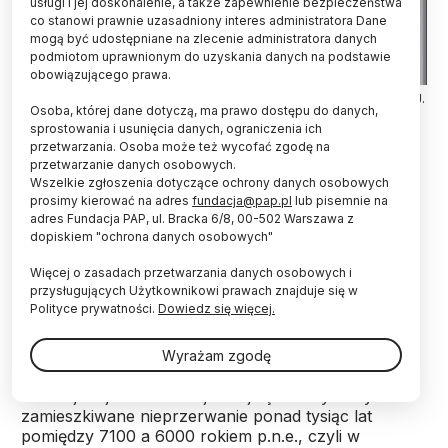
usługi i jej doskonalenie, a także zapewnienie bezpieczeństwa
co stanowi prawnie uzasadniony interes administratora Dane
mogą być udostępniane na zlecenie administratora danych
podmiotom uprawnionym do uzyskania danych na podstawie
obowiązującego prawa.
Figurka antropomorficzna odkryta przez polską badaczkę, fot. J.
Osoba, której dane dotyczą, ma prawo dostępu do danych,
Quinlan.
sprostowania i usunięcia danych, ograniczenia ich
przetwarzania. Osoba może też wycofać zgodę na
Figurkę przypominającą człowieka odkryła polska
przetwarzanie danych osobowych.
badaczka w jednym z najstarszych miast świata -
Wszelkie zgłoszenia dotyczące ochrony danych osobowych
Çatalhöyük w Turcji. To pierwszy taki przedmiot,
prosimy kierować na adres
fundacja@pap.pl
lub pisemnie na
wykonany z kości, znany z tego miejsca.
adres Fundacja PAP, ul. Bracka 6/8, 00-502 Warszawa z
Znalezisko ma ok. 8 tys. lat.
dopiskiem "ochrona danych osobowych"
Więcej o zasadach przetwarzania danych osobowych i
przysługujących Użytkownikowi prawach znajduje się w
Odkrycia dokonano w jednym z największych
Polityce prywatności.
Dowiedz się więcej.
centrów protomiejskich pierwszych rolników i
jednym z najbardziej znanych stanowisk
archeologicznych świata - Çatalhöyük, które
Wyrażam zgodę
położone jest w południowej części Wyżyny
Anatolijskiej w centralnej Turcji. Çatalhöyük było
zamieszkiwane nieprzerwanie ponad tysiąc lat
pomiędzy 7100 a 6000 rokiem p.n.e., czyli w