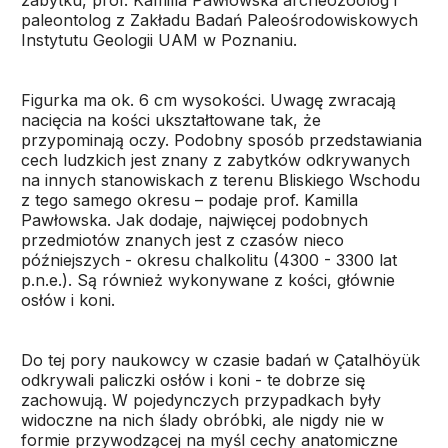
zabytku, prof. Kamilla Pawłowska archeozoolog i
paleontolog z Zakładu Badań Paleośrodowiskowych
Instytutu Geologii UAM w Poznaniu.
Figurka ma ok. 6 cm wysokości. Uwagę zwracają
nacięcia na kości ukształtowane tak, że
przypominają oczy. Podobny sposób przedstawiania
cech ludzkich jest znany z zabytków odkrywanych
na innych stanowiskach z terenu Bliskiego Wschodu
z tego samego okresu – podaje prof. Kamilla
Pawłowska. Jak dodaje, najwięcej podobnych
przedmiotów znanych jest z czasów nieco
późniejszych - okresu chalkolitu (4300 - 3300 lat
p.n.e.). Są również wykonywane z kości, głównie
osłów i koni.
Do tej pory naukowcy w czasie badań w Çatalhöyük
odkrywali paliczki osłów i koni - te dobrze się
zachowują. W pojedynczych przypadkach były
widoczne na nich ślady obróbki, ale nigdy nie w
formie przywodzącej na myśl cechy anatomiczne