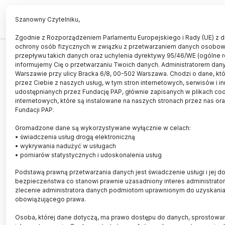
PL
EN
Szanowny Czytelniku,
Zgodnie z Rozporządzeniem Parlamentu Europejskiego i Rady (UE) z dn
ochrony osób fizycznych w związku z przetwarzaniem danych osobo
ŚWIAT
przepływu takich danych oraz uchylenia dyrektywy 95/46/WE (ogólne 
informujemy Cię o przetwarzaniu Twoich danych. Administratorem dany
Comet Interceptor - nowa misja
Warszawie przy ulicy Bracka 6/8, 00-502 Warszawa. Chodzi o dane, któ
ESA
przez Ciebie z naszych usług, w tym stron internetowych, serwisów i i
udostępnianych przez Fundację PAP, głównie zapisanych w plikach cook
internetowych, które są instalowane na naszych stronach przez nas o
23.06.2019
aktualizacja: 27.06.2019
Fundacji PAP.
2 minuty czytania
Gromadzone dane są wykorzystywane wyłącznie w celach:
• świadczenia usług drogą elektroniczną
• wykrywania nadużyć w usługach
• pomiarów statystycznych i udoskonalenia usług
Podstawą prawną przetwarzania danych jest świadczenie usługi i jej d
bezpieczeństwa co stanowi prawnie uzasadniony interes administrat
zlecenie administratora danych podmiotom uprawnionym do uzyskani
obowiązującego prawa.
Osoba, której dane dotyczą, ma prawo dostępu do danych, sprostowani