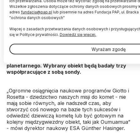
ich przetwarzania. Osoba może też wycofać zgodę na przetwarzanie
Wszelkie zgłoszenia dotyczące ochrony danych osobowych prosimy 
adres
fundacja@pap.pl
lub pisemnie na adres Fundacja PAP, ul. Brack
"ochrona danych osobowych"
Fot. Fotolia
Więcej o zasadach przetwarzania danych osobowych i przysługującyc
Po wcześniejszych sukcesach misji badania komet
się w Polityce prywatności.
Dowiedz się więcej.
Europejska Agencja Kosmiczna (ESA) planuje
kolejną. Celem Comet Interceptor będzie dotarcie
Wyrażam zgodę
do dziewiczej, pochodzącej z obłoku Oorta komety
lub do ciała, które nadleci z innego systemu
planetarnego. Wybrany obiekt będą badały trzy
współpracujące z sobą sondy.
„Ogromne osiągnięcia naukowe programów Giotto i
Rosetta - dziedzictwo naszych misji do komet - nie
mają sobie równych, ale nadszedł czas, aby
stworzyć coś nowego na bazie tych sukcesów i
odwiedzić dziewiczą kometę lub być gotowym na
kolejny międzygwiezdny obiekt, taki jak Oumuamua”
- mówi dyrektor naukowy ESA Günther Hasinger.