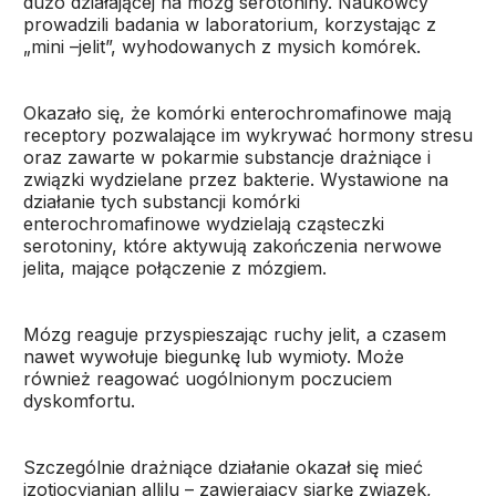
dużo działającej na mózg serotoniny. Naukowcy
prowadzili badania w laboratorium, korzystając z
„mini –jelit”, wyhodowanych z mysich komórek.
Okazało się, że komórki enterochromafinowe mają
receptory pozwalające im wykrywać hormony stresu
oraz zawarte w pokarmie substancje drażniące i
związki wydzielane przez bakterie. Wystawione na
działanie tych substancji komórki
enterochromafinowe wydzielają cząsteczki
serotoniny, które aktywują zakończenia nerwowe
jelita, mające połączenie z mózgiem.
Mózg reaguje przyspieszając ruchy jelit, a czasem
nawet wywołuje biegunkę lub wymioty. Może
również reagować uogólnionym poczuciem
dyskomfortu.
Szczególnie drażniące działanie okazał się mieć
izotiocyjanian allilu – zawierający siarkę związek,