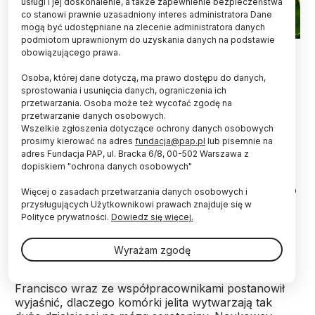
usługi i jej doskonalenie, a także zapewnienie bezpieczeństwa
co stanowi prawnie uzasadniony interes administratora Dane
mogą być udostępniane na zlecenie administratora danych
podmiotom uprawnionym do uzyskania danych na podstawie
Fot. Fotolia
obowiązującego prawa.
Drażniące substancje zawarte w kapuście czy
Osoba, której dane dotyczą, ma prawo dostępu do danych,
pikantnych daniach działają na wyspecjalizowane
sprostowania i usunięcia danych, ograniczenia ich
przetwarzania. Osoba może też wycofać zgodę na
komórki jelita podobnie jak stres - informuje pismo
przetwarzanie danych osobowych.
„Cell”.
Wszelkie zgłoszenia dotyczące ochrony danych osobowych
prosimy kierować na adres
fundacja@pap.pl
lub pisemnie na
adres Fundacja PAP, ul. Bracka 6/8, 00-502 Warszawa z
Przypominające receptory smakowe komórki
dopiskiem "ochrona danych osobowych"
enterochromafinowe (EC) w wyściółce jelita
wzbudziły zainteresowanie specjalistów, gdy okazało
Więcej o zasadach przetwarzania danych osobowych i
się, że wytwarzają 90 proc. całej produkowanej
przysługujących Użytkownikowi prawach znajduje się w
przez organizm serotoniny. Serotonina działając na
Polityce prywatności.
Dowiedz się więcej.
mózg wpływa między innymi na nastrój, apetyt i sen.
Wyrażam zgodę
David Julius z University of California w San
Francisco wraz ze współpracownikami postanowił
wyjaśnić, dlaczego komórki jelita wytwarzają tak