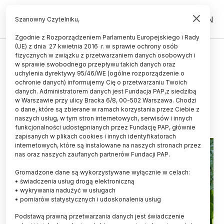
PL
EN
Szanowny Czytelniku,
Zgodnie z Rozporządzeniem Parlamentu Europejskiego i Rady
(UE) z dnia 27 kwietnia 2016 r. w sprawie ochrony osób
ŚWIAT
fizycznych w związku z przetwarzaniem danych osobowych i
w sprawie swobodnego przepływu takich danych oraz
Kapusta działa na jelita niczym
uchylenia dyrektywy 95/46/WE (ogólne rozporządzenie o
stres
ochronie danych) informujemy Cię o przetwarzaniu Twoich
danych. Administratorem danych jest Fundacja PAP,z siedzibą
w Warszawie przy ulicy Bracka 6/8, 00-502 Warszawa. Chodzi
28.06.2017
aktualizacja: 28.06.2017
o dane, które są zbierane w ramach korzystania przez Ciebie z
2 minuty czytania
naszych usług, w tym stron internetowych, serwisów i innych
funkcjonalności udostępnianych przez Fundację PAP, głównie
zapisanych w plikach cookies i innych identyfikatorach
internetowych, które są instalowane na naszych stronach przez
nas oraz naszych zaufanych partnerów Fundacji PAP.
Gromadzone dane są wykorzystywane wyłącznie w celach:
• świadczenia usług drogą elektroniczną
• wykrywania nadużyć w usługach
• pomiarów statystycznych i udoskonalenia usług
Podstawą prawną przetwarzania danych jest świadczenie