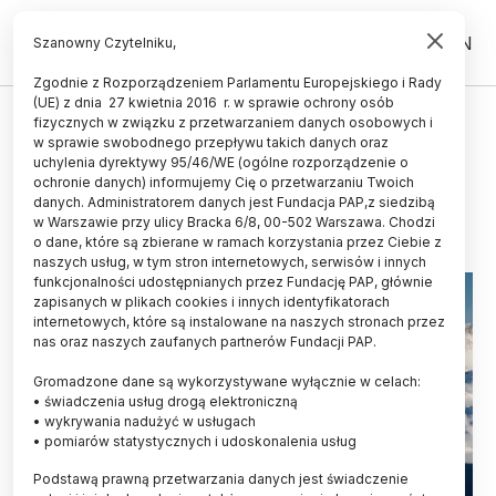
PL
EN
Szanowny Czytelniku,
Zgodnie z Rozporządzeniem Parlamentu Europejskiego i Rady
(UE) z dnia 27 kwietnia 2016 r. w sprawie ochrony osób
ŚWIAT
fizycznych w związku z przetwarzaniem danych osobowych i
w sprawie swobodnego przepływu takich danych oraz
Coraz mniej lodu w Arktyce
uchylenia dyrektywy 95/46/WE (ogólne rozporządzenie o
ochronie danych) informujemy Cię o przetwarzaniu Twoich
21.09.2016
aktualizacja: 21.09.2016
danych. Administratorem danych jest Fundacja PAP,z siedzibą
2 minuty czytania
w Warszawie przy ulicy Bracka 6/8, 00-502 Warszawa. Chodzi
o dane, które są zbierane w ramach korzystania przez Ciebie z
naszych usług, w tym stron internetowych, serwisów i innych
funkcjonalności udostępnianych przez Fundację PAP, głównie
zapisanych w plikach cookies i innych identyfikatorach
internetowych, które są instalowane na naszych stronach przez
nas oraz naszych zaufanych partnerów Fundacji PAP.
Gromadzone dane są wykorzystywane wyłącznie w celach:
• świadczenia usług drogą elektroniczną
• wykrywania nadużyć w usługach
• pomiarów statystycznych i udoskonalenia usług
Podstawą prawną przetwarzania danych jest świadczenie