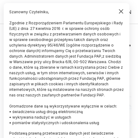
PL
EN
Szanowny Czytelniku,
Zgodnie z Rozporządzeniem Parlamentu Europejskiego i Rady
(UE) z dnia 27 kwietnia 2016 r. w sprawie ochrony osób
UCZELNIE I INSTYTUCJE
fizycznych w związku z przetwarzaniem danych osobowych i
w sprawie swobodnego przepływu takich danych oraz
MNiSW po raporcie NIK: działamy,
uchylenia dyrektywy 95/46/WE (ogólne rozporządzenie o
by wzmocnić nadzór nad NCBR
ochronie danych) informujemy Cię o przetwarzaniu Twoich
danych. Administratorem danych jest Fundacja PAP,z siedzibą
w Warszawie przy ulicy Bracka 6/8, 00-502 Warszawa. Chodzi
06.06.2016
aktualizacja: 06.06.2016
o dane, które są zbierane w ramach korzystania przez Ciebie z
2 minuty czytania
naszych usług, w tym stron internetowych, serwisów i innych
funkcjonalności udostępnianych przez Fundację PAP, głównie
zapisanych w plikach cookies i innych identyfikatorach
internetowych, które są instalowane na naszych stronach przez
nas oraz naszych zaufanych partnerów Fundacji PAP.
Gromadzone dane są wykorzystywane wyłącznie w celach:
• świadczenia usług drogą elektroniczną
• wykrywania nadużyć w usługach
• pomiarów statystycznych i udoskonalenia usług
Podstawą prawną przetwarzania danych jest świadczenie