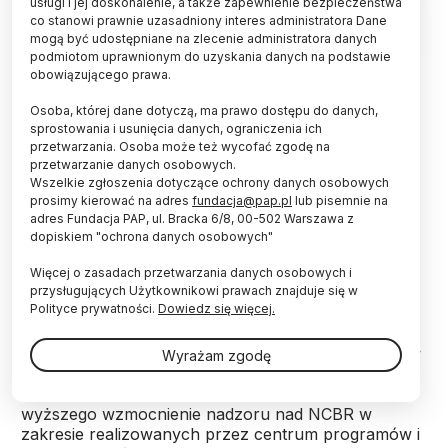
usługi i jej doskonalenie, a także zapewnienie bezpieczeństwa
co stanowi prawnie uzasadniony interes administratora Dane
mogą być udostępniane na zlecenie administratora danych
podmiotom uprawnionym do uzyskania danych na podstawie
obowiązującego prawa.
Minister nauki i szkolnictwa wyższego podjął
Osoba, której dane dotyczą, ma prawo dostępu do danych,
działania, by wzmocnić nadzór nad Narodowym
sprostowania i usunięcia danych, ograniczenia ich
Centrum Badań i Rozwoju - poinformowali
przetwarzania. Osoba może też wycofać zgodę na
przedstawiciele resortu nauki odnosząc się do
przetwarzanie danych osobowych.
raportu NIK, z którego wynikało, że w systemie
Wszelkie zgłoszenia dotyczące ochrony danych osobowych
wsparcia komercjalizacji badań naukowych są
prosimy kierować na adres
fundacja@pap.pl
lub pisemnie na
wady.
adres Fundacja PAP, ul. Bracka 6/8, 00-502 Warszawa z
dopiskiem "ochrona danych osobowych"
W drugiej połowie maja
NIK opublikowała raport
, z
Więcej o zasadach przetwarzania danych osobowych i
przysługujących Użytkownikowi prawach znajduje się w
którego wynika, że zakładane przez resort nauki i
Polityce prywatności.
Dowiedz się więcej.
Narodowe Centrum Badań i Rozwoju (NCBR)
nakłady na wsparcie komercjalizacji badań
naukowych nie przyniosły oczekiwanych rezultatów
Wyrażam zgodę
w założonym czasie. Najwyższa Izba Kontroli
rekomendowała ministrowi nauki i szkolnictwa
wyższego wzmocnienie nadzoru nad NCBR w
zakresie realizowanych przez centrum programów i