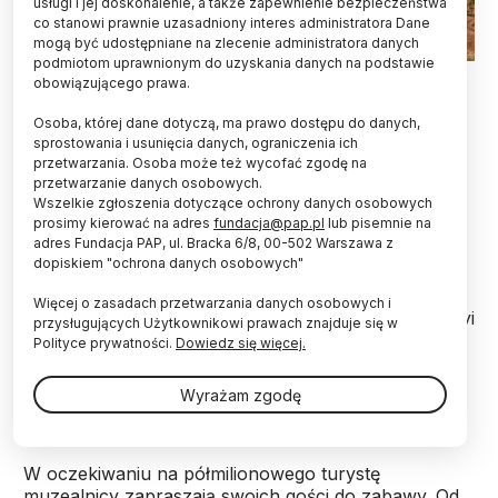
usługi i jej doskonalenie, a także zapewnienie bezpieczeństwa
co stanowi prawnie uzasadniony interes administratora Dane
mogą być udostępniane na zlecenie administratora danych
podmiotom uprawnionym do uzyskania danych na podstawie
Malborski zamek widziany od południa. Fot. archiwum
obowiązującego prawa.
fotograficzne Muzeum Zamkowego w Malborku
Osoba, której dane dotyczą, ma prawo dostępu do danych,
Do połowy października Zamek w Malborku
sprostowania i usunięcia danych, ograniczenia ich
odwiedziło już 490 000 osób. To najlepszy wynik
przetwarzania. Osoba może też wycofać zgodę na
od wielu lat. Dla półmilionowego turysty
przetwarzanie danych osobowych.
Wszelkie zgłoszenia dotyczące ochrony danych osobowych
pracownicy muzeum przygotowali specjalne
prosimy kierować na adres
fundacja@pap.pl
lub pisemnie na
niespodzianki.
adres Fundacja PAP, ul. Bracka 6/8, 00-502 Warszawa z
dopiskiem "ochrona danych osobowych"
„Ufam, że po zakończeniu wiosną przyszłego roku
Więcej o zasadach przetwarzania danych osobowych i
prac konserwatorskich w Kościele Najświętszej Maryi
przysługujących Użytkownikowi prawach znajduje się w
Panny, ostatniej nieodbudowanej po pożodze
Polityce prywatności.
Dowiedz się więcej.
wojennej części zamkowej, Zamek odwiedzi jeszcze
więcej turystów” – przekonuje Rafał Mańkus,
Wyrażam zgodę
zastępca dyrektora muzeum.
W oczekiwaniu na półmilionowego turystę
muzealnicy zapraszają swoich gości do zabawy. Od