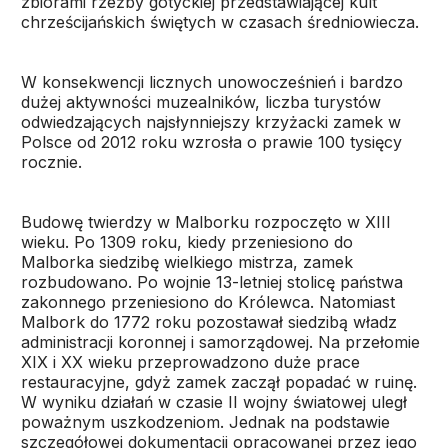
zbiorami rzeźby gotyckiej przedstawiającej kult
chrześcijańskich świętych w czasach średniowiecza.
W konsekwencji licznych unowocześnień i bardzo
dużej aktywności muzealników, liczba turystów
odwiedzających najsłynniejszy krzyżacki zamek w
Polsce od 2012 roku wzrosła o prawie 100 tysięcy
rocznie.
Budowę twierdzy w Malborku rozpoczęto w XIII
wieku. Po 1309 roku, kiedy przeniesiono do
Malborka siedzibę wielkiego mistrza, zamek
rozbudowano. Po wojnie 13-letniej stolicę państwa
zakonnego przeniesiono do Królewca. Natomiast
Malbork do 1772 roku pozostawał siedzibą władz
administracji koronnej i samorządowej. Na przełomie
XIX i XX wieku przeprowadzono duże prace
restauracyjne, gdyż zamek zaczął popadać w ruinę.
W wyniku działań w czasie II wojny światowej uległ
poważnym uszkodzeniom. Jednak na podstawie
szczegółowej dokumentacji opracowanej przez jego