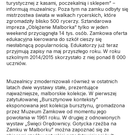
turystycznej z kasami, poczekalnią i sklepem” –
informują muzealnicy. Poza tym na zamku odbyły się
mistrzostwa świata w walkach rycerskich, które
zgromadziły blisko 500 rycerzy. Sztandarowa
impreza „Oblężenie Malborka” tylko w jeden
weekend przyciągnęła 14 tys. osób. Zamkowa oferta
edukacyjna kierowana do szkół cieszy się
niesłabnącą popularnością. Edukatorzy już teraz
przyjmują zapisy na maj przyszłego roku. W roku
szkolnym 2014/2015 skorzystało z niej ponad 8 000
uczniów.
Muzealnicy zmodernizowali również w ostatnich
latach dwie wystawy stałe, prezentujące
najważniejsze, malborskie kolekcje. W pierwszej
zatytułowanej „Bursztynowe konteksty”
eksponowana jest kolekcja bursztynu, gromadzona
przez Muzeum Zamkowe od momentu jego
powołania w 1961 roku. W drugiej z odnowionych
wystaw „Święci Orędownicy. Gotycka rzeźba na
Zamku w Malborku” można zapoznać się ze