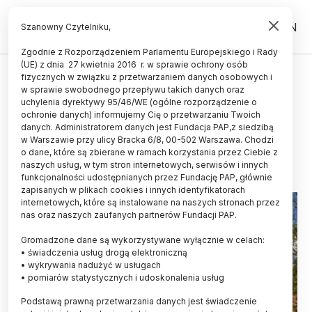
PL
EN
Szanowny Czytelniku,
Zgodnie z Rozporządzeniem Parlamentu Europejskiego i Rady
(UE) z dnia 27 kwietnia 2016 r. w sprawie ochrony osób
HISTORIA I KULTURA
fizycznych w związku z przetwarzaniem danych osobowych i
w sprawie swobodnego przepływu takich danych oraz
Rekord frekwencyjny w
uchylenia dyrektywy 95/46/WE (ogólne rozporządzenie o
malborskim zamku
ochronie danych) informujemy Cię o przetwarzaniu Twoich
danych. Administratorem danych jest Fundacja PAP,z siedzibą
w Warszawie przy ulicy Bracka 6/8, 00-502 Warszawa. Chodzi
21.10.2015
aktualizacja: 21.10.2015
o dane, które są zbierane w ramach korzystania przez Ciebie z
3 minuty czytania
naszych usług, w tym stron internetowych, serwisów i innych
funkcjonalności udostępnianych przez Fundację PAP, głównie
zapisanych w plikach cookies i innych identyfikatorach
internetowych, które są instalowane na naszych stronach przez
nas oraz naszych zaufanych partnerów Fundacji PAP.
Gromadzone dane są wykorzystywane wyłącznie w celach:
• świadczenia usług drogą elektroniczną
• wykrywania nadużyć w usługach
• pomiarów statystycznych i udoskonalenia usług
Podstawą prawną przetwarzania danych jest świadczenie