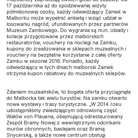
17 października aż do spodziewanej wizyty
półmilionowej osoby, każdy odwiedzający Zamek w
Malborku może wypełnić ankietę i wziąć udział w
losowaniu nagród, ufundowanych przez partnerów
Muzeum Zamkowego. Do wygrania są m.in. obiady i
kolacje przygotowane przez malborskich
restauratorów, vouchery na noclegi na Zamku,
kupony do zrealizowania w sklepach muzealnych i
vouchery na bezpłatne korzystanie z całej oferty
Zamku w sezonie 2016. Ponadto, każdy
odwiedzający w tych dniach malborski Zamek
otrzyma kupon rabatowy do muzealnych sklepów.
Zdaniem muzealników, to bogata oferta przyciągnęła
do Malborka tak wielu turystów. Na zamku otwarto
nowe wystawy i trasy turystyczne. „W 2014 roku
udostępniliśmy zwiedzającym odnowioną część
Wałów von Plauena, obejmującą odrestaurowany
Zespół Bramy Nowej z wewnętrznymi odcinkami
murów obronnych, bastejami oraz Bramą
Snycerską, a także nowe centrum obsługi