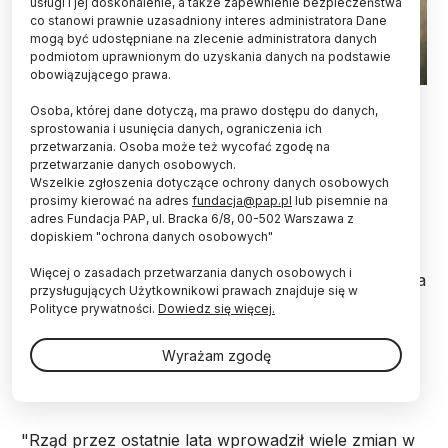
usługi i jej doskonalenie, a także zapewnienie bezpieczeństwa
co stanowi prawnie uzasadniony interes administratora Dane
mogą być udostępniane na zlecenie administratora danych
podmiotom uprawnionym do uzyskania danych na podstawie
obowiązującego prawa.
Fot. Fotolia
Osoba, której dane dotyczą, ma prawo dostępu do danych,
sprostowania i usunięcia danych, ograniczenia ich
Jak ma wyglądać przyszłość szkolnictwa
przetwarzania. Osoba może też wycofać zgodę na
wyższego, mechanizmy jego finansowania,
przetwarzanie danych osobowych.
ścieżka kariery akademickiej – m.in. o tym będzie
Wszelkie zgłoszenia dotyczące ochrony danych osobowych
rozmawiać kilkuset uczestników debaty, którą
prosimy kierować na adres
fundacja@pap.pl
lub pisemnie na
organizuje w środę w Warszawie resort nauki.
adres Fundacja PAP, ul. Bracka 6/8, 00-502 Warszawa z
dopiskiem "ochrona danych osobowych"
Więcej o zasadach przetwarzania danych osobowych i
Na spotkaniu "Jakie mają być nasze uczelnie i polska
przysługujących Użytkownikowi prawach znajduje się w
nauka” w Szkole Głównej Handlowej będą obecni
Polityce prywatności.
Dowiedz się więcej.
m.in. naukowcy, przedstawiciele środowiska
akademickiego, Ministerstwa Nauki i Szkolnictwa
Wyrażam zgodę
Wyższego, w tym szefowa resortu nauki, min. Lena
Kolarska-Bobińska.
"Rząd przez ostatnie lata wprowadził wiele zmian w