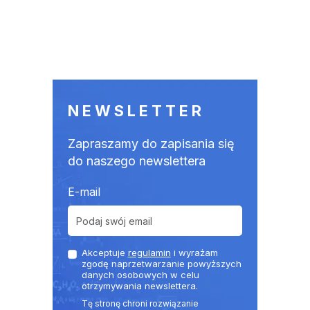
NEWSLETTER
Zapraszamy do zapisania się
do naszego newslettera
E-mail
Akceptuje
regulamin
i wyrażam
zgodę naprzetwarzanie powyższych
danych osobowych w celu
otrzymywania newslettera.