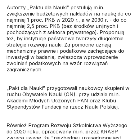
Autorzy „Paktu dla Nauki” postulują m.in.
zwiększenie budżetowych nakładów na naukę do co
najmniej 1 proc. PKB w 2020 r., a w 2030 r. - do co
najmniej 2,5 proc. PKB (bez środków unijnych i
pochodzących z sektora prywatnego). Proponują
też, by instytucje państwowe tworzyły długoletnie
strategie rozwoju nauki. Za pomocne uznają
mechanizmy prawne i podatkowe zachęcające do
inwestycji w badania, zwłaszcza wprowadzenie
zwolnień podatkowych na wzór rozwiązań
zagranicznych.
„Pakt dla Nauki” przygotowali naukowcy skupieni w
ruchu Obywatele Nauki (ON), przy udziale m.in.
Akademii Młodych Uczonych PAN oraz Klubu
Stypendystów Fundacji na rzecz Nauki Polskiej.
Również Program Rozwoju Szkolnictwa Wyższego
do 2020 roku, opracowany m.in. przez KRASP
zwraca uwagę, że "niezbędne i uzasadnione jest