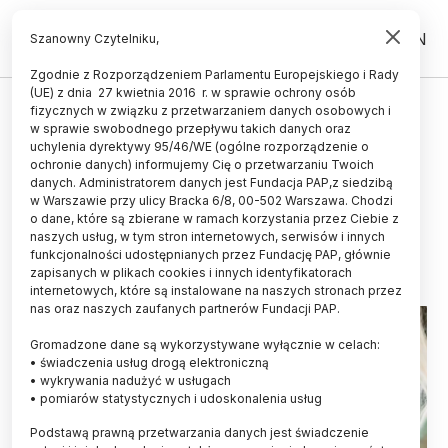
PL
EN
Szanowny Czytelniku,
Zgodnie z Rozporządzeniem Parlamentu Europejskiego i Rady
(UE) z dnia 27 kwietnia 2016 r. w sprawie ochrony osób
UCZELNIE I INSTYTUCJE
fizycznych w związku z przetwarzaniem danych osobowych i
w sprawie swobodnego przepływu takich danych oraz
Resort nauki organizuje dużą
uchylenia dyrektywy 95/46/WE (ogólne rozporządzenie o
debatę nt. przyszłości uczelni i
ochronie danych) informujemy Cię o przetwarzaniu Twoich
danych. Administratorem danych jest Fundacja PAP,z siedzibą
nauki
w Warszawie przy ulicy Bracka 6/8, 00-502 Warszawa. Chodzi
o dane, które są zbierane w ramach korzystania przez Ciebie z
22.06.2015
aktualizacja: 22.06.2015
naszych usług, w tym stron internetowych, serwisów i innych
3 minuty czytania
funkcjonalności udostępnianych przez Fundację PAP, głównie
zapisanych w plikach cookies i innych identyfikatorach
internetowych, które są instalowane na naszych stronach przez
nas oraz naszych zaufanych partnerów Fundacji PAP.
Gromadzone dane są wykorzystywane wyłącznie w celach:
• świadczenia usług drogą elektroniczną
• wykrywania nadużyć w usługach
• pomiarów statystycznych i udoskonalenia usług
Podstawą prawną przetwarzania danych jest świadczenie