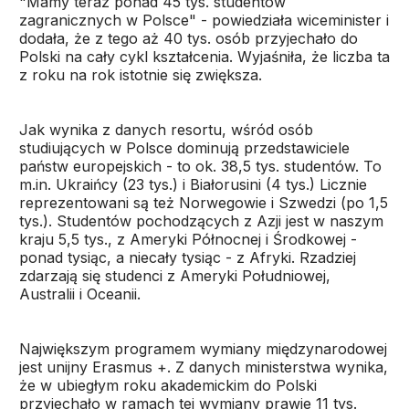
"Mamy teraz ponad 45 tys. studentów
zagranicznych w Polsce" - powiedziała wiceminister i
dodała, że z tego aż 40 tys. osób przyjechało do
Polski na cały cykl kształcenia. Wyjaśniła, że liczba ta
z roku na rok istotnie się zwiększa.
Jak wynika z danych resortu, wśród osób
studiujących w Polsce dominują przedstawiciele
państw europejskich - to ok. 38,5 tys. studentów. To
m.in. Ukraińcy (23 tys.) i Białorusini (4 tys.) Licznie
reprezentowani są też Norwegowie i Szwedzi (po 1,5
tys.). Studentów pochodzących z Azji jest w naszym
kraju 5,5 tys., z Ameryki Północnej i Środkowej -
ponad tysiąc, a niecały tysiąc - z Afryki. Rzadziej
zdarzają się studenci z Ameryki Południowej,
Australii i Oceanii.
Największym programem wymiany międzynarodowej
jest unijny Erasmus +. Z danych ministerstwa wynika,
że w ubiegłym roku akademickim do Polski
przyjechało w ramach tej wymiany prawie 11 tys.