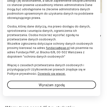
usługi i jej doskonalenie, a także zapewnienie bezpieczeństwa
co stanowi prawnie uzasadniony interes administratora Dane
mogą być udostępniane na zlecenie administratora danych
podmiotom uprawnionym do uzyskania danych na podstawie
Fot. Fotolia
obowiązującego prawa.
W Polsce studiuje ponad 45 tys. studentów z
Osoba, której dane dotyczą, ma prawo dostępu do danych,
zagranicy. Najwięcej jest Ukraińców (23 tys.) i
sprostowania i usunięcia danych, ograniczenia ich
przetwarzania. Osoba może też wycofać zgodę na
Białorusinów (4 tys.), ale sporo jest też Norwegów
przetwarzanie danych osobowych.
i Szwedów (po 1,5 tys.) - wynika z informacji
Wszelkie zgłoszenia dotyczące ochrony danych osobowych
resortu nauki, zaprezentowanej w czwartek na
prosimy kierować na adres
fundacja@pap.pl
lub pisemnie na
sejmowej podkomisji.
adres Fundacja PAP, ul. Bracka 6/8, 00-502 Warszawa z
dopiskiem "ochrona danych osobowych"
Podczas posiedzenia podkomisji stałej do spraw
Więcej o zasadach przetwarzania danych osobowych i
ekonomiki edukacji i nauki wiceminister nauki i
przysługujących Użytkownikowi prawach znajduje się w
szkolnictwa wyższego Daria Lipińska-Nałęcz
Polityce prywatności.
Dowiedz się więcej.
przedstawiła informację o finansowaniu kształcenia
polskich studentów poza granicami kraju oraz o
Wyrażam zgodę
pomocy finansowej dla studentów zagranicznych
studiujących na polskich uczelniach.