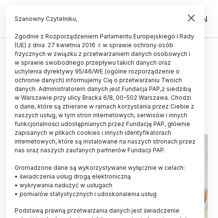
PL
EN
Szanowny Czytelniku,
Zgodnie z Rozporządzeniem Parlamentu Europejskiego i Rady
(UE) z dnia 27 kwietnia 2016 r. w sprawie ochrony osób
UCZELNIE I INSTYTUCJE
fizycznych w związku z przetwarzaniem danych osobowych i
w sprawie swobodnego przepływu takich danych oraz
Resort nauki: mamy ponad 45 tys.
uchylenia dyrektywy 95/46/WE (ogólne rozporządzenie o
studentów z zagranicy
ochronie danych) informujemy Cię o przetwarzaniu Twoich
danych. Administratorem danych jest Fundacja PAP,z siedzibą
w Warszawie przy ulicy Bracka 6/8, 00-502 Warszawa. Chodzi
24.04.2015
aktualizacja: 24.04.2015
o dane, które są zbierane w ramach korzystania przez Ciebie z
3 minuty czytania
naszych usług, w tym stron internetowych, serwisów i innych
funkcjonalności udostępnianych przez Fundację PAP, głównie
zapisanych w plikach cookies i innych identyfikatorach
internetowych, które są instalowane na naszych stronach przez
nas oraz naszych zaufanych partnerów Fundacji PAP.
Gromadzone dane są wykorzystywane wyłącznie w celach:
• świadczenia usług drogą elektroniczną
• wykrywania nadużyć w usługach
• pomiarów statystycznych i udoskonalenia usług
Podstawą prawną przetwarzania danych jest świadczenie