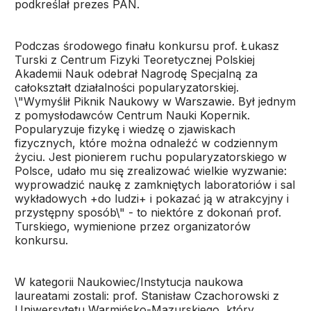
podkreślał prezes PAN.
Podczas środowego finału konkursu prof. Łukasz
Turski z Centrum Fizyki Teoretycznej Polskiej
Akademii Nauk odebrał Nagrodę Specjalną za
całokształt działalności popularyzatorskiej.
\"Wymyślił Piknik Naukowy w Warszawie. Był jednym
z pomysłodawców Centrum Nauki Kopernik.
Popularyzuje fizykę i wiedzę o zjawiskach
fizycznych, które można odnaleźć w codziennym
życiu. Jest pionierem ruchu popularyzatorskiego w
Polsce, udało mu się zrealizować wielkie wyzwanie:
wyprowadzić naukę z zamkniętych laboratoriów i sal
wykładowych +do ludzi+ i pokazać ją w atrakcyjny i
przystępny sposób\" - to niektóre z dokonań prof.
Turskiego, wymienione przez organizatorów
konkursu.
W kategorii Naukowiec/Instytucja naukowa
laureatami zostali: prof. Stanisław Czachorowski z
Uniwersytetu Warmińsko-Mazurskiego, który