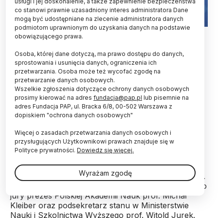
usługi i jej doskonalenie, a także zapewnienie bezpieczeństwa
co stanowi prawnie uzasadniony interes administratora Dane
mogą być udostępniane na zlecenie administratora danych
podmiotom uprawnionym do uzyskania danych na podstawie
Uhonorowany Nagrodą Specjalną za całokształt działalności
obowiązującego prawa.
popularyzatorskiej prof. Łukasz Turski (L) i prezes PAP Jerzy
Paciorkowski (P). Fot. PAP/Andrzej Hrechorowicz
Osoba, której dane dotyczą, ma prawo dostępu do danych,
sprostowania i usunięcia danych, ograniczenia ich
Fizyk prof. Łukasz Turski, biolog prof. Stanisław
przetwarzania. Osoba może też wycofać zgodę na
Czachorowski oraz dziennikarz TVN Marek
przetwarzanie danych osobowych.
Nowicki są wśród laureatów rozstrzygniętej w
Wszelkie zgłoszenia dotyczące ochrony danych osobowych
środę w Warszawie VII edycji konkursu
prosimy kierować na adres
fundacja@pap.pl
lub pisemnie na
adres Fundacja PAP, ul. Bracka 6/8, 00-502 Warszawa z
Popularyzator Nauki. Konkurs organizują wspólnie
dopiskiem "ochrona danych osobowych"
Serwis Nauka w Polsce PAP oraz Ministerstwo
Nauki i Szkolnictwa Wyższego. Zdobywcy nagród
Więcej o zasadach przetwarzania danych osobowych i
w ramach siódmej edycji zostali uhonorowani
przysługujących Użytkownikowi prawach znajduje się w
podczas środowej uroczystości w siedzibie PAP.
Polityce prywatności.
Dowiedz się więcej.
Wyrażam zgodę
Nagrody popularyzatorom wręczyli prezes PAP red.
Jerzy Paciorkowski, przewodniczący konkursowego
jury prezes Polskiej Akademii Nauk prof. Michał
Kleiber oraz podsekretarz stanu w Ministerstwie
Nauki i Szkolnictwa Wyższego prof. Witold Jurek.