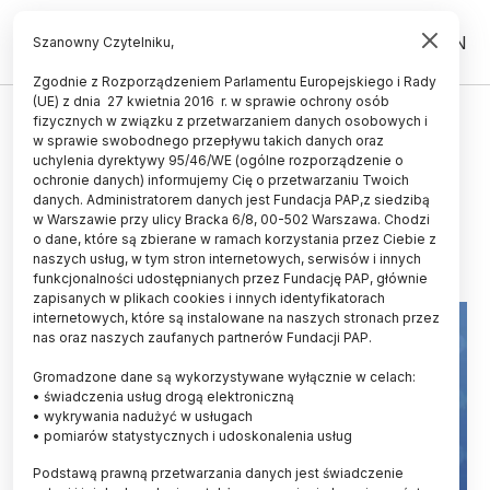
PL
EN
Szanowny Czytelniku,
Zgodnie z Rozporządzeniem Parlamentu Europejskiego i Rady
(UE) z dnia 27 kwietnia 2016 r. w sprawie ochrony osób
NAGRODY
fizycznych w związku z przetwarzaniem danych osobowych i
w sprawie swobodnego przepływu takich danych oraz
Rozstrzygnięto siódmą edycję
uchylenia dyrektywy 95/46/WE (ogólne rozporządzenie o
konkursu Popularyzator Nauki
ochronie danych) informujemy Cię o przetwarzaniu Twoich
danych. Administratorem danych jest Fundacja PAP,z siedzibą
w Warszawie przy ulicy Bracka 6/8, 00-502 Warszawa. Chodzi
01.02.2012
aktualizacja: 01.02.2012
o dane, które są zbierane w ramach korzystania przez Ciebie z
4 minuty czytania
naszych usług, w tym stron internetowych, serwisów i innych
funkcjonalności udostępnianych przez Fundację PAP, głównie
zapisanych w plikach cookies i innych identyfikatorach
internetowych, które są instalowane na naszych stronach przez
nas oraz naszych zaufanych partnerów Fundacji PAP.
Gromadzone dane są wykorzystywane wyłącznie w celach:
• świadczenia usług drogą elektroniczną
• wykrywania nadużyć w usługach
• pomiarów statystycznych i udoskonalenia usług
Podstawą prawną przetwarzania danych jest świadczenie