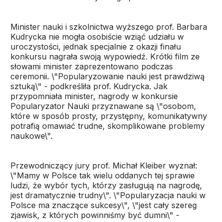
Minister nauki i szkolnictwa wyższego prof. Barbara
Kudrycka nie mogła osobiście wziąć udziału w
uroczystości, jednak specjalnie z okazji finału
konkursu nagrała swoją wypowiedź. Krótki film ze
słowami minister zaprezentowano podczas
ceremonii. \"Popularyzowanie nauki jest prawdziwą
sztuką\" - podkreśliła prof. Kudrycka. Jak
przypomniała minister, nagrody w konkursie
Popularyzator Nauki przyznawane są \"osobom,
które w sposób prosty, przystępny, komunikatywny
potrafią omawiać trudne, skomplikowane problemy
naukowe\".
Przewodniczący jury prof. Michał Kleiber wyznał:
\"Mamy w Polsce tak wielu oddanych tej sprawie
ludzi, że wybór tych, którzy zasługują na nagrodę,
jest dramatycznie trudny\". \"Popularyzacja nauki w
Polsce ma znaczące sukcesy\", \"jest cały szereg
zjawisk, z których powinniśmy być dumni\" -