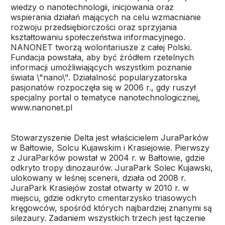
wiedzy o nanotechnologii, inicjowania oraz
wspierania działań mających na celu wzmacnianie
rozwoju przedsiębiorczości oraz sprzyjania
kształtowaniu społeczeństwa informacyjnego.
NANONET tworzą wolontariusze z całej Polski.
Fundacja powstała, aby być źródłem rzetelnych
informacji umożliwiających wszystkim poznanie
świata \"nano\". Działalność popularyzatorska
pasjonatów rozpoczęła się w 2006 r., gdy ruszył
specjalny portal o tematyce nanotechnologicznej,
www.nanonet.pl
Stowarzyszenie Delta jest właścicielem JuraParków
w Bałtowie, Solcu Kujawskim i Krasiejowie. Pierwszy
z JuraParków powstał w 2004 r. w Bałtowie, gdzie
odkryto tropy dinozaurów. JuraPark Solec Kujawski,
ulokowany w leśnej scenerii, działa od 2008 r.
JuraPark Krasiejów został otwarty w 2010 r. w
miejscu, gdzie odkryto cmentarzysko triasowych
kręgowców, spośród których najbardziej znanymi są
silezaury. Zadaniem wszystkich trzech jest łączenie