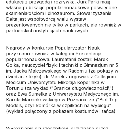
edukacji z przygodą i rozrywką. JuraParki mają
własne publikacje popularnonaukowe poświęcone
skamieniałościom i dinozaurom. Stowarzyszenie
Delta jest współtwórcą wielu wystaw
prezentowanych nie tylko w parkach, ale również w
partnerskich instytucjach naukowych.
Nagrody w konkursie Popularyzator Nauki
przyznano również w kategorii Prezentacja
popularnonaukowa. Laureatami zostali: Marek
Golka, nauczyciel fizyki i techniki z Gimnazjum nr 5
im. Jacka Malczewskiego w Radomiu (za pokazy w
dziedzinie fizyki), dr Marek Jurgowiak z Collegium
Medicum Uniwersytetu Mikołaja Kopernika w
Toruniu (za wykład \"Granice długowieczności\")
oraz Ewa Sumelka z Uniwersytetu Medycznego im.
Karola Marcinkowskiego w Poznaniu za \"Biol Top
Models, czyli komórka w szpilkach na wybiegu”
(wykład połączony z pokazem kostiumów i tańca).
Wyróżnienie dla rzeczników, przyznane przez