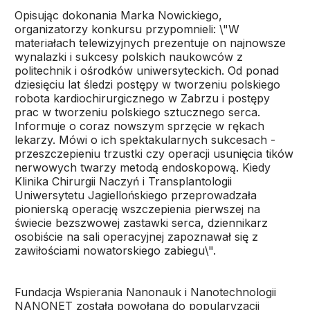
Opisując dokonania Marka Nowickiego,
organizatorzy konkursu przypomnieli: \"W
materiałach telewizyjnych prezentuje on najnowsze
wynalazki i sukcesy polskich naukowców z
politechnik i ośrodków uniwersyteckich. Od ponad
dziesięciu lat śledzi postępy w tworzeniu polskiego
robota kardiochirurgicznego w Zabrzu i postępy
prac w tworzeniu polskiego sztucznego serca.
Informuje o coraz nowszym sprzęcie w rękach
lekarzy. Mówi o ich spektakularnych sukcesach -
przeszczepieniu trzustki czy operacji usunięcia tików
nerwowych twarzy metodą endoskopową. Kiedy
Klinika Chirurgii Naczyń i Transplantologii
Uniwersytetu Jagiellońskiego przeprowadzała
pionierską operację wszczepienia pierwszej na
świecie bezszwowej zastawki serca, dziennikarz
osobiście na sali operacyjnej zapoznawał się z
zawiłościami nowatorskiego zabiegu\".
Fundacja Wspierania Nanonauk i Nanotechnologii
NANONET została powołana do popularyzacji