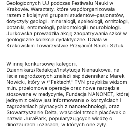
Geologicznych UJ podczas Festiwalu Nauki w
Krakowie. Warsztaty, które współorganizowała
razem z kolejnymi grupami studentów–pasjonatów,
dotyczyły geologii, mineralogii, speleologii, ornitologii,
botaniki, entomologii, paleontologii i neurobiologii.
Jurkowska prowadziła akcję zaopatrywania szkół w
geologiczne kolekcje dydaktyczne. Działa w
Krakowskim Towarzystwie Przyjaciół Nauk i Sztuk.
W innej konkursowej kategorii,
Dziennikarz/Redakcja/Instytucja Nienaukowa, na
liście nagrodzonych znaleźli się: dziennikarz Marek
Nowicki, który w \"Faktach\" TVN przybliża widzom
m.in. przełomowe operacje oraz nowe narzędzia
stosowane w medycynie, Fundacja NANONET, której
jednym z celów jest informowanie o korzyściach i
zagrożeniach płynących z nanotechnologii, oraz
Stowarzyszenie Delta, właściciel trzech placówek o
nazwie JuraPark, popularyzujących wiedzę o
dinozaurach i czasach, w których one żyły.