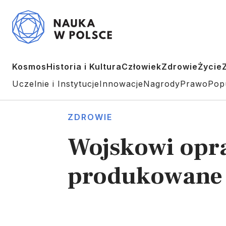
Kosmos
Historia i Kultura
Człowiek
Zdrowie
Życie
Uczelnie i Instytucje
Innowacje
Nagrody
Prawo
Pop
ZDROWIE
Wojskowi opra
produkowane 