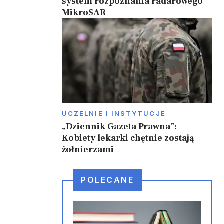
system rozpoznania radarowego
MikroSAR
k
UCZELNIE I INSTYTUCJE
„Dziennik Gazeta Prawna”:
Kobiety lekarki chętnie zostają
żołnierzami
POLECANE