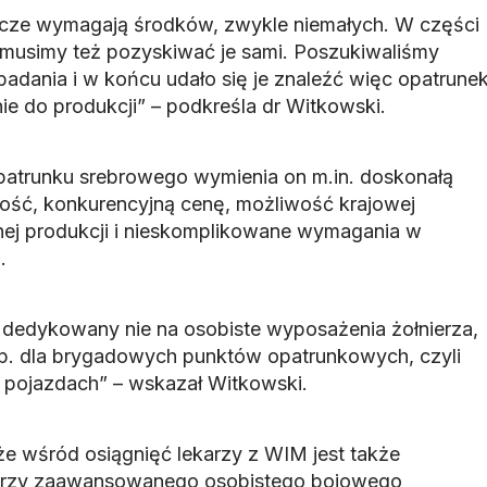
cze wymagają środków, zwykle niemałych. W części
 musimy też pozyskiwać je sami. Poszukiwaliśmy
adania i w końcu udało się je znaleźć więc opatrune
nie do produkcji” – podkreśla dr Witkowski.
patrunku srebrowego wymienia on m.in. doskonałą
ość, konkurencyjną cenę, możliwość krajowej
nej produkcji i nieskomplikowane wymagania w
.
 dedykowany nie na osobiste wyposażenia żołnierza,
np. dla brygadowych punktów opatrunkowych, czyli
 pojazdach” – wskazał Witkowski.
że wśród osiągnięć lekarzy z WIM jest także
ierzy zaawansowanego osobistego bojowego