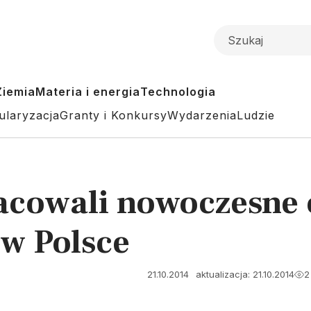
Ziemia
Materia i energia
Technologia
ularyzacja
Granty i Konkursy
Wydarzenia
Ludzie
cowali nowoczesne 
w Polsce
21.10.2014
aktualizacja: 21.10.2014
2