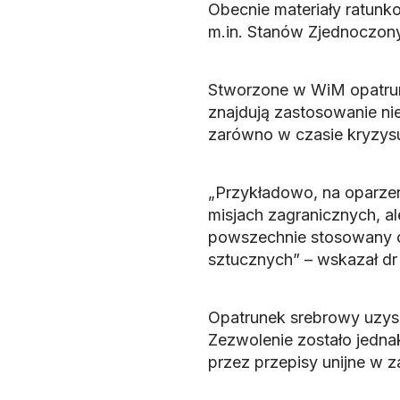
Obecnie materiały ratun
m.in. Stanów Zjednoczonyc
Stworzone w WiM opatrunk
znajdują zastosowanie nie
zarówno w czasie kryzysu 
„Przykładowo, na oparzeni
misjach zagranicznych, al
powszechnie stosowany c
sztucznych” – wskazał dr
Opatrunek srebrowy uzysk
Zezwolenie zostało jedn
przez przepisy unijne w 