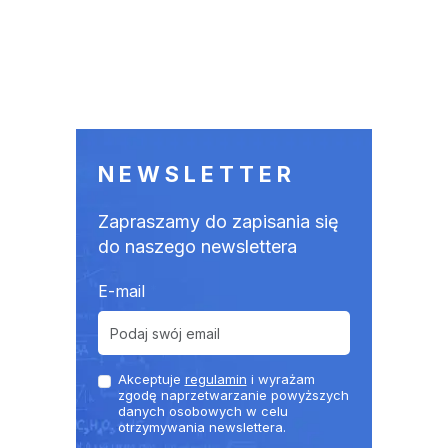
NEWSLETTER
Zapraszamy do zapisania się
do naszego newslettera
E-mail
Akceptuje
regulamin
i wyrażam
zgodę naprzetwarzanie powyższych
danych osobowych w celu
otrzymywania newslettera.