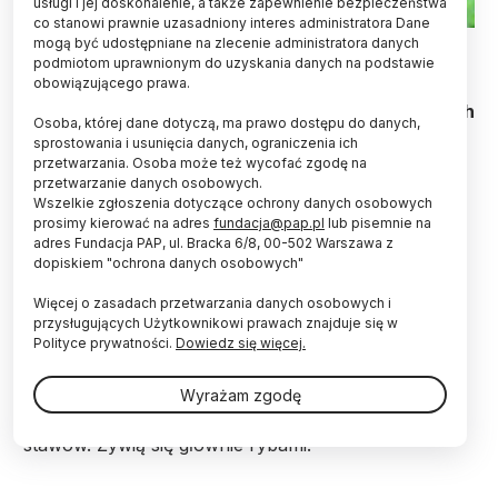
usługi i jej doskonalenie, a także zapewnienie bezpieczeństwa
co stanowi prawnie uzasadniony interes administratora Dane
Fot. Fotolia
mogą być udostępniane na zlecenie administratora danych
podmiotom uprawnionym do uzyskania danych na podstawie
obowiązującego prawa.
Do końca września będą trwały odloty bocianów
czarnych do miejsc zimowania w Afryce. Trasa ich
Osoba, której dane dotyczą, ma prawo dostępu do danych,
przelotu biegnie m.in. przez Podkarpacie -
sprostowania i usunięcia danych, ograniczenia ich
poinformował w piątek ornitolog Marian Stój.
przetwarzania. Osoba może też wycofać zgodę na
przetwarzanie danych osobowych.
Wszelkie zgłoszenia dotyczące ochrony danych osobowych
"Odloty rozpoczęły się w drugiej dekadzie września,
prosimy kierować na adres
fundacja@pap.pl
lub pisemnie na
czyli mniej więcej dwa tygodnie po odlocie bocianów
adres Fundacja PAP, ul. Bracka 6/8, 00-502 Warszawa z
dopiskiem "ochrona danych osobowych"
białych. Lecą w mniejszych stadach niż białe.
Wędrują do północno-wschodniej i wschodniej
Więcej o zasadach przetwarzania danych osobowych i
Afryki" - powiedział Stój.
przysługujących Użytkownikowi prawach znajduje się w
Polityce prywatności.
Dowiedz się więcej.
Są trochę mniejsze od swoich białych kuzynów.
Wyrażam zgodę
Gniazdują w starszych lasach, w Karpatach są to
często lasy bukowe, w pobliżu rzek, potoków i
stawów. Żywią się głównie rybami.