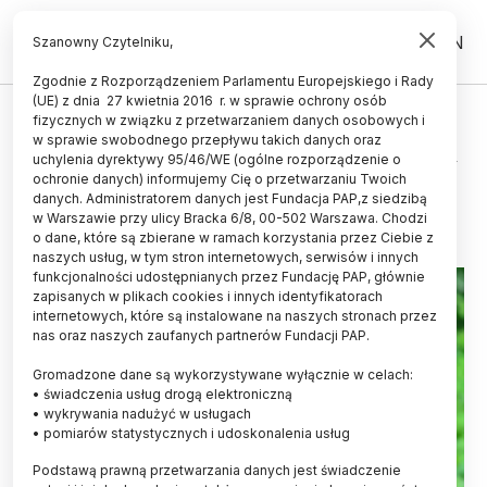
PL
EN
Szanowny Czytelniku,
Zgodnie z Rozporządzeniem Parlamentu Europejskiego i Rady
(UE) z dnia 27 kwietnia 2016 r. w sprawie ochrony osób
ŻYCIE
fizycznych w związku z przetwarzaniem danych osobowych i
w sprawie swobodnego przepływu takich danych oraz
Bociany czarne odlatują do Afryki
uchylenia dyrektywy 95/46/WE (ogólne rozporządzenie o
ochronie danych) informujemy Cię o przetwarzaniu Twoich
15.09.2012
aktualizacja: 15.09.2012
danych. Administratorem danych jest Fundacja PAP,z siedzibą
1 minuta czytania
w Warszawie przy ulicy Bracka 6/8, 00-502 Warszawa. Chodzi
o dane, które są zbierane w ramach korzystania przez Ciebie z
naszych usług, w tym stron internetowych, serwisów i innych
funkcjonalności udostępnianych przez Fundację PAP, głównie
zapisanych w plikach cookies i innych identyfikatorach
internetowych, które są instalowane na naszych stronach przez
nas oraz naszych zaufanych partnerów Fundacji PAP.
Gromadzone dane są wykorzystywane wyłącznie w celach:
• świadczenia usług drogą elektroniczną
• wykrywania nadużyć w usługach
• pomiarów statystycznych i udoskonalenia usług
Podstawą prawną przetwarzania danych jest świadczenie