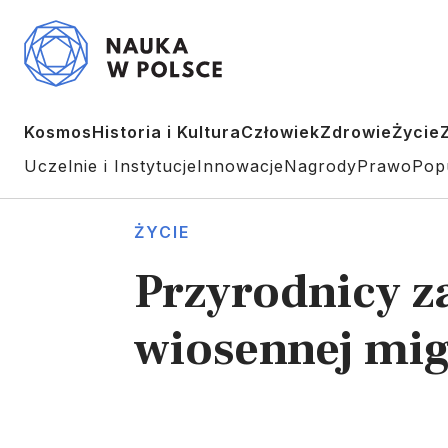
Kosmos
Historia i Kultura
Człowiek
Zdrowie
Życie
Uczelnie i Instytucje
Innowacje
Nagrody
Prawo
Pop
ŻYCIE
Przyrodnicy z
wiosennej mig