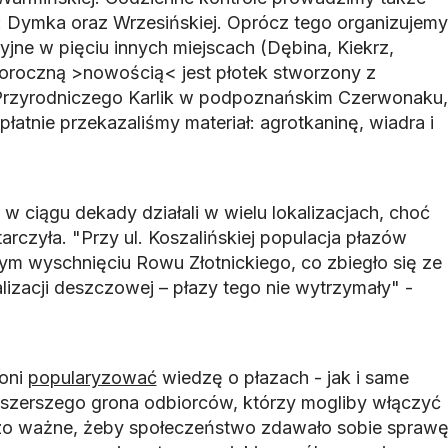
c: Dymka oraz Wrzesińskiej. Oprócz tego organizujemy
yjne w pięciu innych miejscach (Dębina, Kiekrz,
goroczną >nowością< jest płotek stworzony z
Przyrodniczego Karlik w podpoznańskim Czerwonaku,
atnie przekazaliśmy materiał: agrotkaninę, wiadra i
 w ciągu dekady działali w wielu lokalizacjach, choć
rczyła. "Przy ul. Koszalińskiej populacja płazów
m wyschnięciu Rowu Złotnickiego, co zbiegło się ze
izacji deszczowej – płazy tego nie wytrzymały" -
 oni
popularyzować
wiedzę o płazach - jak i same
o szerszego grona odbiorców, którzy mogliby włączyć
zo ważne, żeby społeczeństwo zdawało sobie spraw