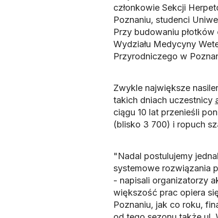
członkowie Sekcji Herpet
Poznaniu, studenci Uniwe
Przy budowaniu płotków o
Wydziału Medycyny Weter
Przyrodniczego w Poznan
Zwykle największe nasilen
takich dniach uczestnicy
ciągu 10 lat przenieśli p
(blisko 3 700) i ropuch 
"Nadal postulujemy jedna
systemowe rozwiązania p
- napisali organizatorzy 
większość prac opiera si
Poznaniu, jak co roku, fi
od tego sezonu także ul.