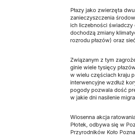
Płazy jako zwierzęta dw
zanieczyszczenia środowi
ich liczebności świadczy
dochodzą zmiany klimatyc
rozrodu płazów) oraz sie
Związanym z tym zagroże
ginie wiele tysięcy płazó
w wielu częściach kraju p
interwencyjne wzdłuż kor
pogody pozwala dość prec
w jakie dni nasilenie migr
Wiosenna akcja ratowania
Płotek, odbywa się w Pozn
Przyrodników Koło Poznań