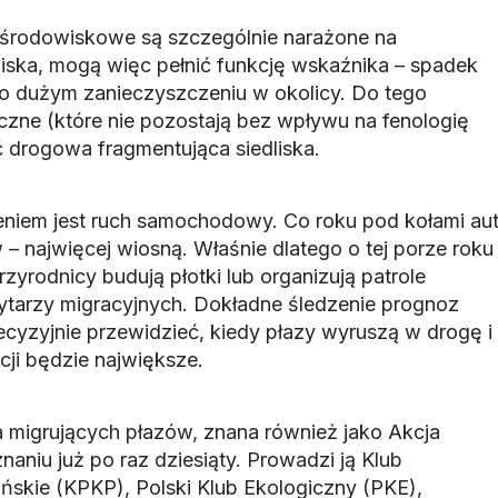
uśrodowiskowe są szczególnie narażone na
ska, mogą więc pełnić funkcję wskaźnika – spadek
 o dużym zanieczyszczeniu w okolicy. Do tego
zne (które nie pozostają bez wpływu na fenologię
ć drogowa fragmentująca siedliska.
niem jest ruch samochodowy. Co roku pod kołami au
w – najwięcej wiosną. Właśnie dlatego o tej porze roku
rzyrodnicy budują płotki lub organizują patrole
ytarzy migracyjnych. Dokładne śledzenie prognoz
yzyjnie przewidzieć, kiedy płazy wyruszą w drogę i
acji będzie największe.
 migrujących płazów, znana również jako Akcja
aniu już po raz dziesiąty. Prowadzi ją Klub
skie (KPKP), Polski Klub Ekologiczny (PKE),