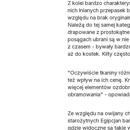
Z kolei bardzo charakter
nich lnianych przepasek 
względu na brak oryginaln
Należą do tej samej kateg
drapowane z prostokątneg
posągach ubrani są w nie f
z czasem - bywały bardzo
aż do kostek. Kilty często
"Oczywiście tkaniny różn
też wpływ na ich cenę. Kr
więcej elementów ozdobny
obramowania" - opowiad
Ze względu na owijany ch
starożytnych Egipcjan b
gdzie widoczne są takie 