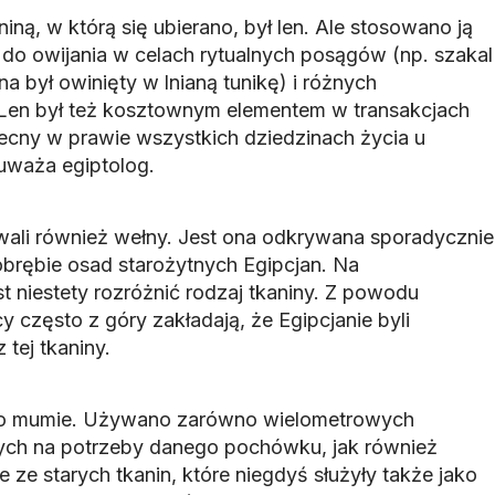
iną, w którą się ubierano, był len. Ale stosowano ją
 do owijania w celach rytualnych posągów (np. szakal
był owinięty w lnianą tunikę) i różnych
 Len był też kosztownym elementem w transakcjach
ecny w prawie wszystkich dziedzinach życia u
 uważa egiptolog.
ywali również wełny. Jest ona odkrywana sporadycznie
brębie osad starożytnych Egipcjan. Na
t niestety rozróżnić rodzaj tkaniny. Z powodu
 często z góry zakładają, że Egipcjanie byli
 tej tkaniny.
no mumie. Używano zarówno wielometrowych
nych na potrzeby danego pochówku, jak również
e starych tkanin, które niegdyś służyły także jako