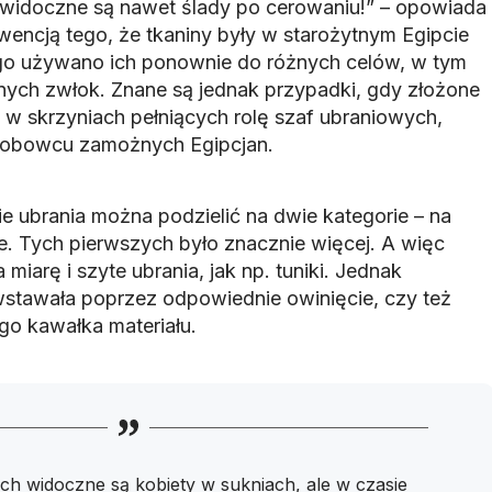
h widoczne są nawet ślady po cerowaniu!” – opowiada
wencją tego, że tkaniny były w starożytnym Egipcie
go używano ich ponownie do różnych celów, w tym
ych zwłok. Znane są jednak przypadki, gdy złożone
 w skrzyniach pełniących rolę szaf ubraniowych,
grobowcu zamożnych Egipcjan.
e ubrania można podzielić na dwie kategorie – na
e. Tych pierwszych było znacznie więcej. A więc
 miarę i szyte ubrania, jak np. tuniki. Jednak
wstawała poprzez odpowiednie owinięcie, czy też
o kawałka materiału.
ch widoczne są kobiety w sukniach, ale w czasie