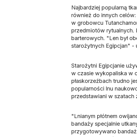
Najbardziej popularną tkan
również do innych celów:
w grobowcu Tutanchamona 
przedmiotów rytualnych.
barterowych. "Len był ob
starożytnych Egipcjan" -
Starożytni Egipcjanie uż
w czasie wykopaliska w o
płaskorzeźbach trudno jes
popularności lnu naukowcy
przedstawiani w szatach z
"Lnianym płótnem owija
bandaży specjalnie utka
przygotowywano bandaże z