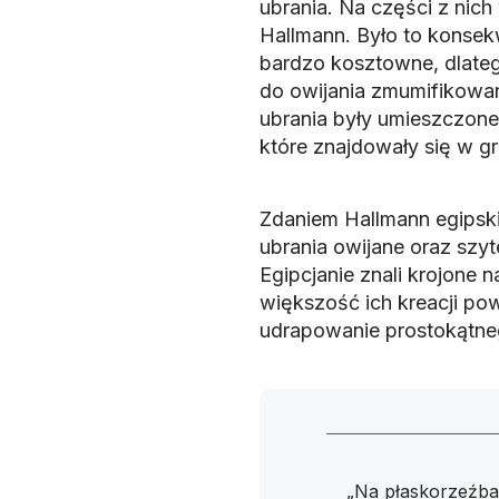
ubrania. Na części z nic
Hallmann. Było to konsek
bardzo kosztowne, dlate
do owijania zmumifikowan
ubrania były umieszczone
które znajdowały się w 
Zdaniem Hallmann egipski
ubrania owijane oraz szyt
Egipcjanie znali krojone na
większość ich kreacji po
udrapowanie prostokątneg
„Na płaskorzeźba