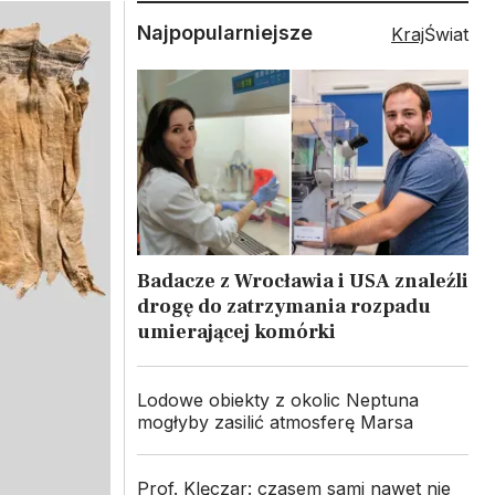
Najpopularniejsze
Kraj
Świat
Badacze z Wrocławia i USA znaleźli
drogę do zatrzymania rozpadu
umierającej komórki
Lodowe obiekty z okolic Neptuna
mogłyby zasilić atmosferę Marsa
Prof. Klęczar: czasem sami nawet nie