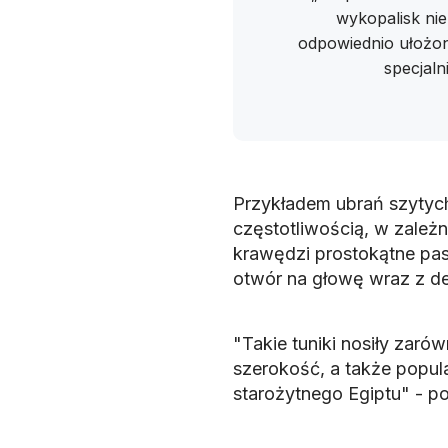
wykopalisk nie
odpowiednio ułożon
specjaln
Przykładem ubrań szytych 
częstotliwością, w zależn
krawędzi prostokątne pa
otwór na głowę wraz z d
"Takie tuniki nosiły zarów
szerokość, a także popula
starożytnego Egiptu" - p