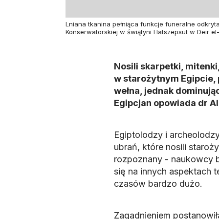
Lniana tkanina pełniąca funkcje funeralne odkryt
Konserwatorskiej w świątyni Hatszepsut w Deir el
Nosili skarpetki, mitenki
w starożytnym Egipcie, p
wełna, jednak dominując
Egipcjan opowiada dr A
Egiptolodzy i archeolodz
ubrań, które nosili staroż
rozpoznany - naukowcy ba
się na innych aspektach t
czasów bardzo dużo.
Zagadnieniem postanowiła