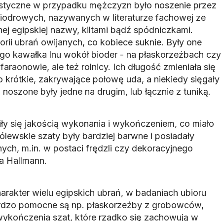
ystyczne w przypadku mężczyzn było noszenie przez
biodrowych, nazywanych w literaturze fachowej ze
ej egipskiej nazwy, kiltami bądź spódniczkami.
orii ubrań owijanych, co kobiece suknie. Były one
o kawałka lnu wokół bioder - na płaskorzeźbach czy
araonowie, ale też rolnicy. Ich długość zmieniała się
 krótkie, zakrywające połowę uda, a niekiedy sięgały
 noszone były jedne na drugim, lub łącznie z tuniką.
iły się jakością wykonania i wykończeniem, co miało
ólewskie szaty były bardziej barwne i posiadały
ch, m.in. w postaci frędzli czy dekoracyjnego
a Hallmann.
arakter wielu egipskich ubrań, w badaniach ubioru
ardzo pomocne są np. płaskorzeźby z grobowców,
wykończenia szat, które rzadko się zachowują w