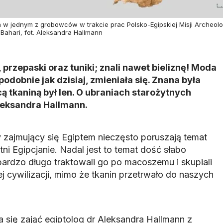
a w jednym z grobowców w trakcie prac Polsko-Egipskiej Misji Archeol
-Bahari, fot. Aleksandra Hallmann
, przepaski oraz tuniki; znali nawet bieliznę! Moda
odobnie jak dzisiaj, zmieniała się. Znana była
ą tkaniną był len. O ubraniach starożytnych
leksandra Hallmann.
y zajmujący się Egiptem nieczęsto poruszają temat
ytni Egipcjanie. Nadal jest to temat dość słabo
rdzo długo traktowali go po macoszemu i skupiali
ej cywilizacji, mimo że tkanin przetrwało do naszych
 się zająć egiptolog dr Aleksandra Hallmann z