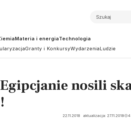
Ziemia
Materia i energia
Technologia
ularyzacja
Granty i Konkursy
Wydarzenia
Ludzie
 Egipcjanie nosili sk
!
22.11.2018
aktualizacja: 27.11.2018
4