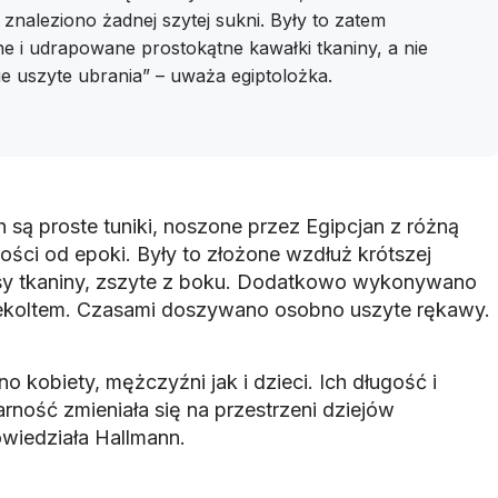
 znaleziono żadnej szytej sukni. Były to zatem
e i udrapowane prostokątne kawałki tkaniny, a nie
ie uszyte ubrania” – uważa egiptolożka.
są proste tuniki, noszone przez Egipcjan z różną
ości od epoki. Były to złożone wzdłuż krótszej
sy tkaniny, zszyte z boku. Dodatkowo wykonywano
ekoltem. Czasami doszywano osobno uszyte rękawy.
no kobiety, mężczyźni jak i dzieci. Ich długość i
rność zmieniała się na przestrzeni dziejów
owiedziała Hallmann.