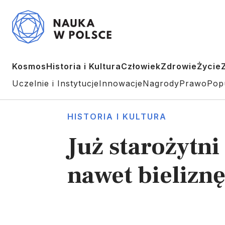
Kosmos
Historia i Kultura
Człowiek
Zdrowie
Życie
Uczelnie i Instytucje
Innowacje
Nagrody
Prawo
Pop
HISTORIA I KULTURA
Już starożytni
nawet bieliznę