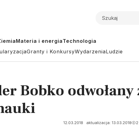
Ziemia
Materia i energia
Technologia
ularyzacja
Granty i Konkursy
Wydarzenia
Ludzie
der Bobko odwołany z
nauki
12.03.2018
aktualizacja: 13.03.2018
2