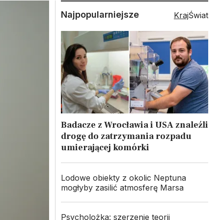
Najpopularniejsze
Kraj
Świat
Badacze z Wrocławia i USA znaleźli
drogę do zatrzymania rozpadu
umierającej komórki
Lodowe obiekty z okolic Neptuna
mogłyby zasilić atmosferę Marsa
Psycholożka: szerzenie teorii