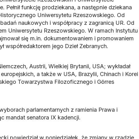
. Pełnił funkcję prodziekana, a następnie dziekana
Historycznego Uniwersytetu Rzeszowskiego. Od
. badań naukowych i współpracy z zagranicą UR. Od
orem Uniwersytetu Rzeszowskiego. W ramach Instytutu
zajmował się m.in. dokumentowaniem i promowaniem
Był współredaktorem jego Dzieł Zebranych.
mczech, Austrii, Wielkiej Brytanii, USA; wykładał
europejskich, a także w USA, Brazylii, Chinach i Korei
skiego Towarzystwa Filozoficznego i Görres
wyborach parlamentarnych z ramienia Prawa i
ąc mandat senatora IX kadencji.
ki powiedział w poniedziałek, że zmiany w rządzie