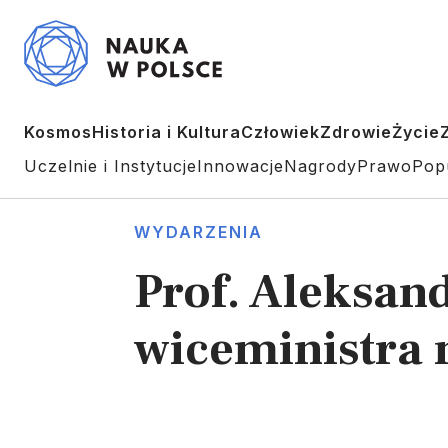
Kosmos
Historia i Kultura
Człowiek
Zdrowie
Życie
Uczelnie i Instytucje
Innowacje
Nagrody
Prawo
Pop
WYDARZENIA
Prof. Aleksan
wiceministra 