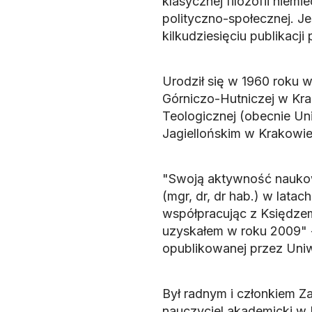
klasycznej filozofii niemi
polityczno-społecznej. J
kilkudziesięciu publikacji
Urodził się w 1960 roku 
Górniczo-Hutniczej w Krak
Teologicznej (obecnie Uni
Jagiellońskim w Krakowie
"Swoją aktywność naukową
(mgr, dr, dr hab.) w lat
współpracując z Księdze
uzyskałem w roku 2009" - 
opublikowanej przez Uni
Był radnym i członkiem Z
nauczyciel akademicki w 