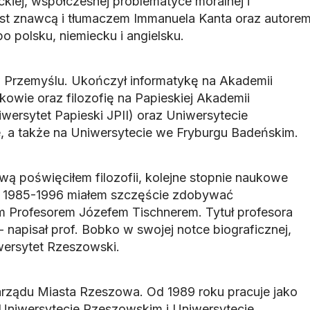
eckiej, współczesnej problematyce moralnej i
est znawcą i tłumaczem Immanuela Kanta oraz autore
 po polsku, niemiecku i angielsku.
w Przemyślu. Ukończył informatykę na Akademii
owie oraz filozofię na Papieskiej Akademii
wersytet Papieski JPII) oraz Uniwersytecie
, a także na Uniwersytecie we Fryburgu Badeńskim.
 poświęciłem filozofii, kolejne stopnie naukowe
ach 1985-1996 miałem szczęście zdobywać
m Profesorem Józefem Tischnerem. Tytuł profesora
napisał prof. Bobko w swojej notce biograficznej,
wersytet Rzeszowski.
arządu Miasta Rzeszowa. Od 1989 roku pracuje jako
Uniwersytecie Rzeszowskim i Uniwersytecie