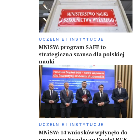
m
UCZELNIE I INSTYTUCJE
MNiSW: program SAFE to
strategiczna szansa dla polskiej
nauki
UCZELNIE I INSTYTUCJE
MNiSW: 14 wniosków wpłynęło do
programu Funduszu Dopłat BGK