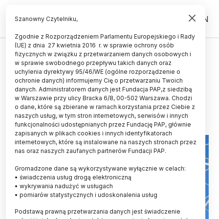
PL
EN
Szanowny Czytelniku,
Zgodnie z Rozporządzeniem Parlamentu Europejskiego i Rady
(UE) z dnia 27 kwietnia 2016 r. w sprawie ochrony osób
ŚWIAT
fizycznych w związku z przetwarzaniem danych osobowych i
w sprawie swobodnego przepływu takich danych oraz
Piłka nożna lekiem na wiele
uchylenia dyrektywy 95/46/WE (ogólne rozporządzenie o
dolegliwości
ochronie danych) informujemy Cię o przetwarzaniu Twoich
danych. Administratorem danych jest Fundacja PAP,z siedzibą
w Warszawie przy ulicy Bracka 6/8, 00-502 Warszawa. Chodzi
01.02.2018
aktualizacja: 01.02.2018
o dane, które są zbierane w ramach korzystania przez Ciebie z
2 minuty czytania
naszych usług, w tym stron internetowych, serwisów i innych
funkcjonalności udostępnianych przez Fundację PAP, głównie
zapisanych w plikach cookies i innych identyfikatorach
internetowych, które są instalowane na naszych stronach przez
nas oraz naszych zaufanych partnerów Fundacji PAP.
Gromadzone dane są wykorzystywane wyłącznie w celach:
• świadczenia usług drogą elektroniczną
• wykrywania nadużyć w usługach
• pomiarów statystycznych i udoskonalenia usług
Podstawą prawną przetwarzania danych jest świadczenie