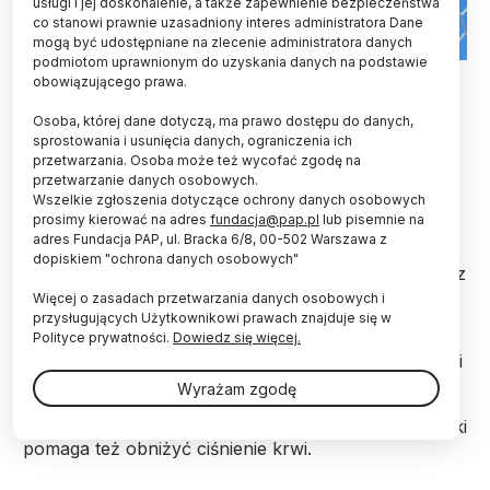
usługi i jej doskonalenie, a także zapewnienie bezpieczeństwa
co stanowi prawnie uzasadniony interes administratora Dane
mogą być udostępniane na zlecenie administratora danych
podmiotom uprawnionym do uzyskania danych na podstawie
Fot. Fotolia
obowiązującego prawa.
Granie w piłkę nożną pozytywnie wpływa na
Osoba, której dane dotyczą, ma prawo dostępu do danych,
metabolizm, układ krwionośny i układ mięśniowo-
sprostowania i usunięcia danych, ograniczenia ich
przetwarzania. Osoba może też wycofać zgodę na
szkieletowy człowieka. Stanowi remedium na
przetwarzanie danych osobowych.
choroby cywilizacyjne –zawiadamia „British
Wszelkie zgłoszenia dotyczące ochrony danych osobowych
Journal of Sports Medicine”.
prosimy kierować na adres
fundacja@pap.pl
lub pisemnie na
adres Fundacja PAP, ul. Bracka 6/8, 00-502 Warszawa z
dopiskiem "ochrona danych osobowych"
Z metaanalizy przeprowadzonej przez naukowców z
Uniwersytetu Południowej Danii i Uniwersytetu w
Więcej o zasadach przetwarzania danych osobowych i
Niszu (Serbia) wynika, że godzinny trening piłki
przysługujących Użytkownikowi prawach znajduje się w
nożnej dwa razy w tygodniu wiąże się przeciętnie ze
Polityce prywatności.
Dowiedz się więcej.
wzrostem poboru tlenu o 3,51 ml/kg/min i wysokości
skoku o 2,3 cm oraz zmniejszeniem masy ciała o
Wyrażam zgodę
1,72 kg, cholesterolu LDL o 0.21 mmol/l i tętna
spoczynkowego o 6 uderzeń na minutę. Kopanie piłki
pomaga też obniżyć ciśnienie krwi.