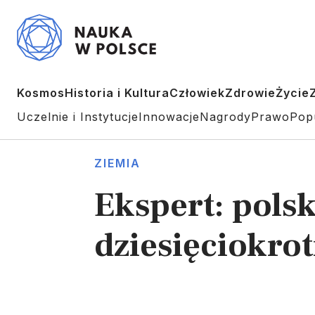
Kosmos
Historia i Kultura
Człowiek
Zdrowie
Życie
Uczelnie i Instytucje
Innowacje
Nagrody
Prawo
Pop
ZIEMIA
Ekspert: pols
dziesięciokro