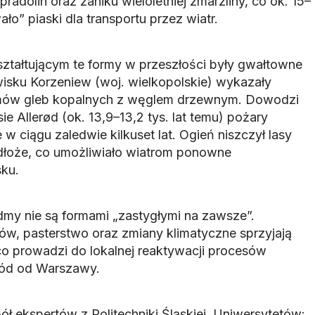
radolin oraz zaniku wieloletniej zmarzliny, co ok. 15–
ało” piaski dla transportu przez wiatr.
tałtującym te formy w przeszłości były gwałtowne
isku Korzeniew (woj. wielkopolskie) wykazały
mów gleb kopalnych z węglem drzewnym. Dowodzi
ie Allerød (ok. 13,9–13,2 tys. lat temu) pożary
w ciągu zaledwie kilkuset lat. Ogień niszczył lasy
dłoże, co umożliwiało wiatrom ponowne
ku.
dmy nie są formami „zastygłymi na zawsze”.
w, pasterstwo oraz zmiany klimatyczne sprzyjają
co prowadzi do lokalnej reaktywacji procesów
hód od Warszawy.
ł ekspertów z Politechniki Śląskiej, Uniwersytetów: