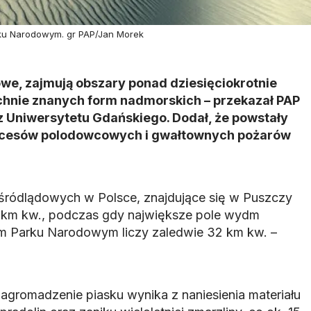
ku Narodowym. gr PAP/Jan Morek
we, zajmują obszary ponad dziesięciokrotnie
chnie znanych form nadmorskich – przekazał PAP
 z Uniwersytetu Gdańskiego. Dodał, że powstały
rocesów polodowcowych i gwałtownych pożarów
śródlądowych w Polsce, znajdujące się w Puszczy
 km kw., podczas gdy największe pole wydm
m Parku Narodowym liczy zaledwie 32 km kw. –
gromadzenie piasku wynika z naniesienia materiału