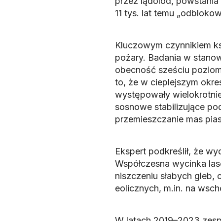
przez lądolód, powstania p
11 tys. lat temu „odblokow
Kluczowym czynnikiem ksz
pożary. Badania w stanow
obecność sześciu pozio
to, że w cieplejszym okres
występowały wielokrotnie 
sosnowe stabilizujące po
przemieszczanie mas pias
Ekspert podkreślił, że wy
Współczesna wycinka lasó
niszczeniu słabych gleb, 
eolicznych, m.in. na wsc
W latach 2019–2023 zespó