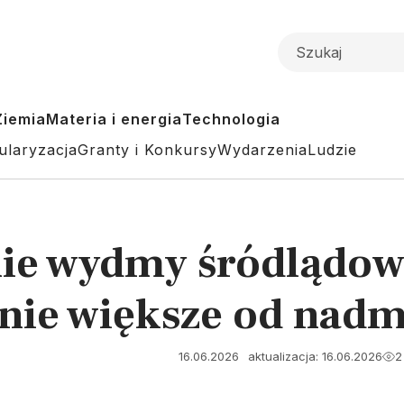
Ziemia
Materia i energia
Technologia
ularyzacja
Granty i Konkursy
Wydarzenia
Ludzie
kie wydmy śródlądow
tnie większe od nad
16.06.2026
aktualizacja: 16.06.2026
2