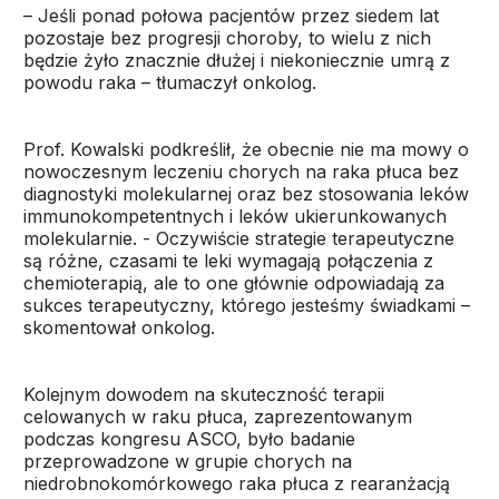
– Jeśli ponad połowa pacjentów przez siedem lat
pozostaje bez progresji choroby, to wielu z nich
będzie żyło znacznie dłużej i niekoniecznie umrą z
powodu raka – tłumaczył onkolog.
Prof. Kowalski podkreślił, że obecnie nie ma mowy o
nowoczesnym leczeniu chorych na raka płuca bez
diagnostyki molekularnej oraz bez stosowania leków
immunokompetentnych i leków ukierunkowanych
molekularnie. - Oczywiście strategie terapeutyczne
są różne, czasami te leki wymagają połączenia z
chemioterapią, ale to one głównie odpowiadają za
sukces terapeutyczny, którego jesteśmy świadkami –
skomentował onkolog.
Kolejnym dowodem na skuteczność terapii
celowanych w raku płuca, zaprezentowanym
podczas kongresu ASCO, było badanie
przeprowadzone w grupie chorych na
niedrobnokomórkowego raka płuca z rearanżacją