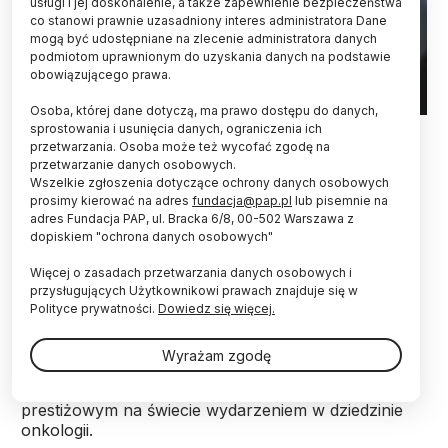
usługi i jej doskonalenie, a także zapewnienie bezpieczeństwa
co stanowi prawnie uzasadniony interes administratora Dane
mogą być udostępniane na zlecenie administratora danych
podmiotom uprawnionym do uzyskania danych na podstawie
obowiązującego prawa.
Osoba, której dane dotyczą, ma prawo dostępu do danych,
Fot. Adobe Stock
sprostowania i usunięcia danych, ograniczenia ich
przetwarzania. Osoba może też wycofać zgodę na
przetwarzanie danych osobowych.
Nowe generacje leków celowanych wielokrotnie
Wszelkie zgłoszenia dotyczące ochrony danych osobowych
zwiększają skuteczność leczenia chorych na
prosimy kierować na adres
fundacja@pap.pl
lub pisemnie na
niedrobnokomórkowego raka płuca ze
adres Fundacja PAP, ul. Bracka 6/8, 00-502 Warszawa z
specyficznymi zmianami molekularnymi – ocenili
dopiskiem "ochrona danych osobowych"
dla PAP eksperci na podstawie najnowszych
doniesień naukowych prezentowanych na
Więcej o zasadach przetwarzania danych osobowych i
kongresie ASCO w Chicago.
przysługujących Użytkownikowi prawach znajduje się w
Polityce prywatności.
Dowiedz się więcej.
Czerwcowy kongres Amerykańskiego Towarzystwa
Wyrażam zgodę
Onkologii Klinicznej (American Society of Clinical
Oncology) jest co roku największym i najbardziej
prestiżowym na świecie wydarzeniem w dziedzinie
onkologii.