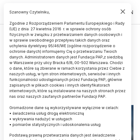
PL
EN
Szanowny Czytelniku,
Zgodnie z Rozporządzeniem Parlamentu Europejskiego i Rady
(UE) z dnia 27 kwietnia 2016 r. w sprawie ochrony osób
ZDROWIE
fizycznych w związku z przetwarzaniem danych osobowych i
w sprawie swobodnego przepływu takich danych oraz
Eksperci: spektakularne wyniki
uchylenia dyrektywy 95/46/WE (ogólne rozporządzenie o
leczenia niedrobnokomórkowego
ochronie danych) informujemy Cię o przetwarzaniu Twoich
danych. Administratorem danych jest Fundacja PAP,z siedzibą
raka płuca dzięki nowym
w Warszawie przy ulicy Bracka 6/8, 00-502 Warszawa. Chodzi
o dane, które są zbierane w ramach korzystania przez Ciebie z
terapiom
naszych usług, w tym stron internetowych, serwisów i innych
funkcjonalności udostępnianych przez Fundację PAP, głównie
14.06.2026
aktualizacja: 14.06.2026
zapisanych w plikach cookies i innych identyfikatorach
4 minuty czytania
internetowych, które są instalowane na naszych stronach przez
nas oraz naszych zaufanych partnerów Fundacji PAP.
Gromadzone dane są wykorzystywane wyłącznie w celach:
• świadczenia usług drogą elektroniczną
• wykrywania nadużyć w usługach
• pomiarów statystycznych i udoskonalenia usług
Podstawą prawną przetwarzania danych jest świadczenie