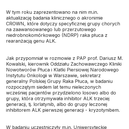
W tym roku zaprezentowano na nim m.in.
aktualizację badania klinicznego o akronimie
CROWN, które dotyczy specyficznej grupy chorych
na zaawansowanego lub przerzutowego
niedrobnokomórkowego (NDRP) raka płuca z
rearanżacją genu ALK.
Jak przypomniał w rozmowie z PAP prof. Dariusz M.
Kowalski, kierownik Oddziału Zachowawczego Kliniki
Nowotworów Płuca i Klatki Piersiowej Narodowego
Instytutu Onkologii w Warszawie, sekretarz
generalny Polskiej Grupy Raka Płuca, w badaniu
rozpoczętym siedem lat temu nieleczonych
wcześniej pacjentów przydzielono losowo albo do
grupy, która otrzymywała inhibitor ALK trzeciej
generacji, tj. lorlatynib, albo do grupy leczonej
inhibitorem ALK pierwszej generacji - kryzotynibem.
W badaniu uczestniczyły m.in. Uniwersyteckie