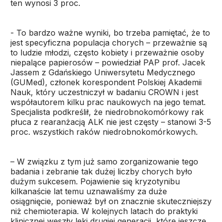
ten wynosi 3 proc.
- To bardzo ważne wyniki, bo trzeba pamiętać, że to
jest specyficzna populacja chorych – przeważnie są
to ludzie młodzi, często kobiety i przeważnie osoby
niepalące papierosów – powiedział PAP prof. Jacek
Jassem z Gdańskiego Uniwersytetu Medycznego
(GUMed), członek korespondent Polskiej Akademii
Nauk, który uczestniczył w badaniu CROWN i jest
współautorem kilku prac naukowych na jego temat.
Specjalista podkreślił, że niedrobnokomórkowy rak
płuca z rearanżacją ALK nie jest częsty – stanowi 3-5
proc. wszystkich raków niedrobnokomórkowych.
– W związku z tym już samo zorganizowanie tego
badania i zebranie tak dużej liczby chorych było
dużym sukcesem. Pojawienie się kryzotynibu
kilkanaście lat temu uznawaliśmy za duże
osiągnięcie, ponieważ był on znacznie skuteczniejszy
niż chemioterapia. W kolejnych latach do praktyki
klinicznej weszły leki drugiej generacji, które jeszcze