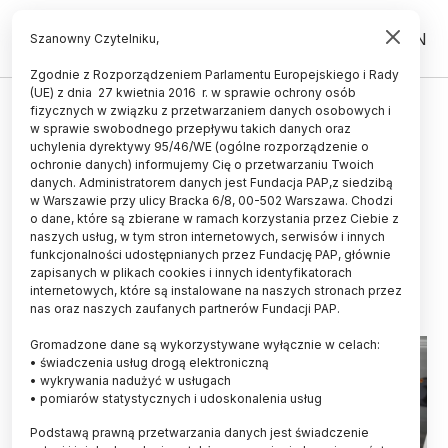
PL
EN
Szanowny Czytelniku,
Zgodnie z Rozporządzeniem Parlamentu Europejskiego i Rady
(UE) z dnia 27 kwietnia 2016 r. w sprawie ochrony osób
UCZELNIE I INSTYTUCJE
fizycznych w związku z przetwarzaniem danych osobowych i
w sprawie swobodnego przepływu takich danych oraz
Kraków/ AGH uruchomiła
uchylenia dyrektywy 95/46/WE (ogólne rozporządzenie o
laboratorium ze źródłem
ochronie danych) informujemy Cię o przetwarzaniu Twoich
danych. Administratorem danych jest Fundacja PAP,z siedzibą
promieniowania RTG
w Warszawie przy ulicy Bracka 6/8, 00-502 Warszawa. Chodzi
o dane, które są zbierane w ramach korzystania przez Ciebie z
dorównującym synchrotronom
naszych usług, w tym stron internetowych, serwisów i innych
funkcjonalności udostępnianych przez Fundację PAP, głównie
31.05.2026
aktualizacja: 01.06.2026
zapisanych w plikach cookies i innych identyfikatorach
3 minuty czytania
internetowych, które są instalowane na naszych stronach przez
nas oraz naszych zaufanych partnerów Fundacji PAP.
Gromadzone dane są wykorzystywane wyłącznie w celach:
• świadczenia usług drogą elektroniczną
• wykrywania nadużyć w usługach
• pomiarów statystycznych i udoskonalenia usług
Podstawą prawną przetwarzania danych jest świadczenie