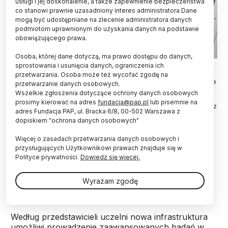
usługi i jej doskonalenie, a także zapewnienie bezpieczeństwa
co stanowi prawnie uzasadniony interes administratora Dane
mogą być udostępniane na zlecenie administratora danych
podmiotom uprawnionym do uzyskania danych na podstawie
obowiązującego prawa.
Osoba, której dane dotyczą, ma prawo dostępu do danych,
Kraków, 29.05.2026. Otwarcie Laboratorium Zaawansowanych
sprostowania i usunięcia danych, ograniczenia ich
Technik Rentgenowskich na Wydziale Fizyki i Informatyki
przetwarzania. Osoba może też wycofać zgodę na
Stosowanej AGH w Krakowie, 29 bm. Nowe laboratorium oferuje
przetwarzanie danych osobowych.
dostęp do wiązki promieniowania rentgenowskiego o
Wszelkie zgłoszenia dotyczące ochrony danych osobowych
parametrach dostępnych dotychczas przede wszystkim w
prosimy kierować na adres
fundacja@pap.pl
lub pisemnie na
wyspecjalizowanych ośrodkach synchrotronowych. PAP/Łukasz
adres Fundacja PAP, ul. Bracka 6/8, 00-502 Warszawa z
Gągulski
dopiskiem "ochrona danych osobowych"
Akademia Górniczo-Hutnicza w Krakowie
Więcej o zasadach przetwarzania danych osobowych i
uruchomiła Laboratorium Zaawansowanych
przysługujących Użytkownikowi prawach znajduje się w
Technik Rentgenowskich na Wydziale Fizyki i
Polityce prywatności.
Dowiedz się więcej.
Informatyki Stosowanej dysponujące źródłem
promieniowania rentgenowskiego dorównującym
Wyrażam zgodę
intensywnością synchrotronom.
Według przedstawicieli uczelni nowa infrastruktura
umożliwi prowadzenie zaawansowanych badań w