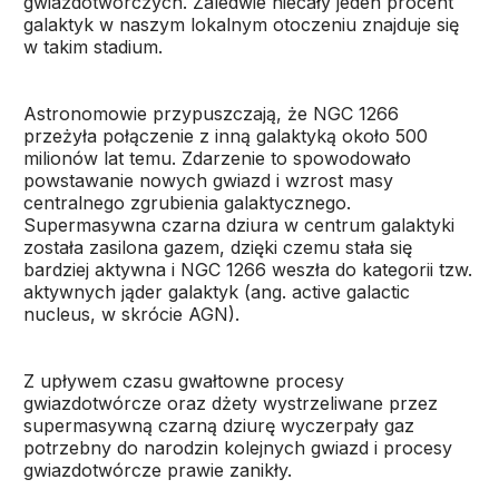
gwiazdotwórczych. Zaledwie niecały jeden procent
galaktyk w naszym lokalnym otoczeniu znajduje się
w takim stadium.
Astronomowie przypuszczają, że NGC 1266
przeżyła połączenie z inną galaktyką około 500
milionów lat temu. Zdarzenie to spowodowało
powstawanie nowych gwiazd i wzrost masy
centralnego zgrubienia galaktycznego.
Supermasywna czarna dziura w centrum galaktyki
została zasilona gazem, dzięki czemu stała się
bardziej aktywna i NGC 1266 weszła do kategorii tzw.
aktywnych jąder galaktyk (ang. active galactic
nucleus, w skrócie AGN).
Z upływem czasu gwałtowne procesy
gwiazdotwórcze oraz dżety wystrzeliwane przez
supermasywną czarną dziurę wyczerpały gaz
potrzebny do narodzin kolejnych gwiazd i procesy
gwiazdotwórcze prawie zanikły.