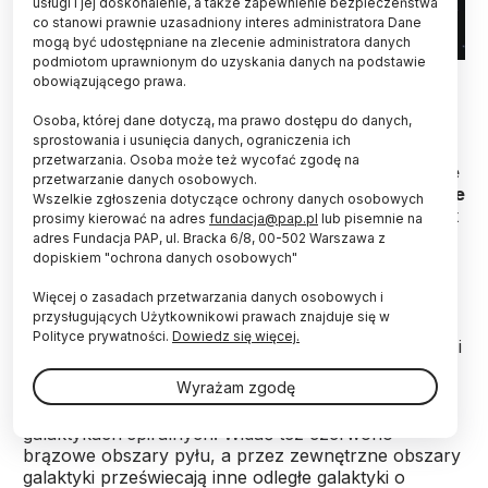
usługi i jej doskonalenie, a także zapewnienie bezpieczeństwa
co stanowi prawnie uzasadniony interes administratora Dane
mogą być udostępniane na zlecenie administratora danych
podmiotom uprawnionym do uzyskania danych na podstawie
Zdjęcie galaktyki soczewkowatej NGC 1266 wykonane przez
obowiązującego prawa.
Kosmiczny Teleskop Hubble’a. Źródło: NASA, ESA, K. Alatalo
(STScI); Przetwarzanie obrazu: G. Kober (NASA/Catholic
Osoba, której dane dotyczą, ma prawo dostępu do danych,
University of America).
sprostowania i usunięcia danych, ograniczenia ich
przetwarzania. Osoba może też wycofać zgodę na
Agencja kosmiczna NASA zaprezentowała zdjęcie
przetwarzanie danych osobowych.
galaktyki, w której widać strukturę spiralną, ale nie
Wszelkie zgłoszenia dotyczące ochrony danych osobowych
ma ona wyraźnych ramion spiralnych. Na dodatek
prosimy kierować na adres
fundacja@pap.pl
lub pisemnie na
obiekt znajduje się w fazie tuż po ustaniu
adres Fundacja PAP, ul. Bracka 6/8, 00-502 Warszawa z
gwałtownych procesów gwiazdotwórczych.
dopiskiem "ochrona danych osobowych"
Więcej o zasadach przetwarzania danych osobowych i
przysługujących Użytkownikowi prawach znajduje się w
Na zdjęciu galaktyki NGC 1266, wykonanym przez
Polityce prywatności.
Dowiedz się więcej.
Kosmiczny Teleskop Hubble’a, widać jasne centrum i
kształty wyglądające, jak struktura spiralna. Nie ma
Wyrażam zgodę
jednak bardzo wyraźnie wyodrębnionych ramion
spiralnym, w taki sposób, jak to wygląda w
galaktykach spiralnych. Widać też czerwono-
brązowe obszary pyłu, a przez zewnętrzne obszary
galaktyki przeświecają inne odległe galaktyki o