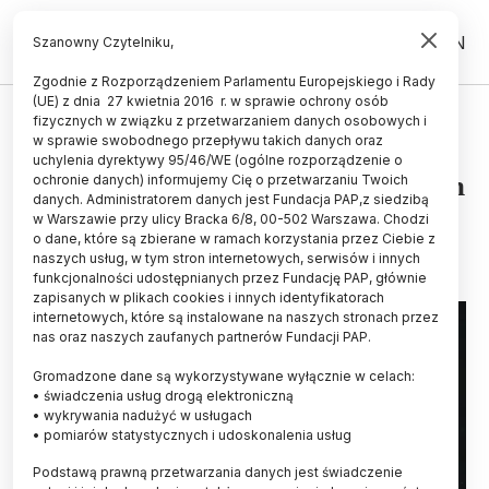
PL
EN
Szanowny Czytelniku,
Zgodnie z Rozporządzeniem Parlamentu Europejskiego i Rady
(UE) z dnia 27 kwietnia 2016 r. w sprawie ochrony osób
ŚWIAT
fizycznych w związku z przetwarzaniem danych osobowych i
w sprawie swobodnego przepływu takich danych oraz
Teleskop Hubble’a sfotografował
uchylenia dyrektywy 95/46/WE (ogólne rozporządzenie o
galaktykę w stadium przejściowym
ochronie danych) informujemy Cię o przetwarzaniu Twoich
danych. Administratorem danych jest Fundacja PAP,z siedzibą
w Warszawie przy ulicy Bracka 6/8, 00-502 Warszawa. Chodzi
21.05.2026
aktualizacja: 21.05.2026
o dane, które są zbierane w ramach korzystania przez Ciebie z
2 minuty czytania
naszych usług, w tym stron internetowych, serwisów i innych
funkcjonalności udostępnianych przez Fundację PAP, głównie
zapisanych w plikach cookies i innych identyfikatorach
internetowych, które są instalowane na naszych stronach przez
nas oraz naszych zaufanych partnerów Fundacji PAP.
Gromadzone dane są wykorzystywane wyłącznie w celach:
• świadczenia usług drogą elektroniczną
• wykrywania nadużyć w usługach
• pomiarów statystycznych i udoskonalenia usług
Podstawą prawną przetwarzania danych jest świadczenie