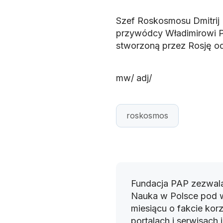
Szef Roskosmosu Dmitrij
przywódcy Władimirowi Pu
stworzoną przez Rosję od
mw/ adj/
roskosmos
Fundacja PAP zezwala
Nauka w Polsce pod 
miesiącu o fakcie korz
portalach i serwisach