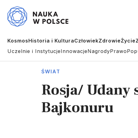
Kosmos
Historia i Kultura
Człowiek
Zdrowie
Życie
Uczelnie i Instytucje
Innowacje
Nagrody
Prawo
Pop
ŚWIAT
Rosja/ Udany s
Bajkonuru