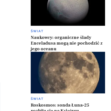
ŚWIAT
Naukowcy: organiczne ślady
Enceladusa mogą nie pochodzić z
jego oceanu
ŚWIAT
Roskosmos: sonda Łuna-25
rozbiła się na Księżycu