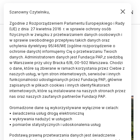
PL
EN
Szanowny Czytelniku,
Zgodnie z Rozporządzeniem Parlamentu Europejskiego i Rady
(UE) z dnia 27 kwietnia 2016 r. w sprawie ochrony osób
GRANTY I KONKURSY
fizycznych w związku z przetwarzaniem danych osobowych i
w sprawie swobodnego przepływu takich danych oraz
Lubelskie/ Bogdanka i UMCS
uchylenia dyrektywy 95/46/WE (ogólne rozporządzenie o
uruchomią konkurs grantowy
ochronie danych) informujemy Cię o przetwarzaniu Twoich
danych. Administratorem danych jest Fundacja PAP,z siedzibą
Środowisko i Nauka
w Warszawie przy ulicy Bracka 6/8, 00-502 Warszawa. Chodzi
o dane, które są zbierane w ramach korzystania przez Ciebie z
01.05.2026
aktualizacja: 01.05.2026
naszych usług, w tym stron internetowych, serwisów i innych
2 minuty czytania
funkcjonalności udostępnianych przez Fundację PAP, głównie
zapisanych w plikach cookies i innych identyfikatorach
internetowych, które są instalowane na naszych stronach przez
nas oraz naszych zaufanych partnerów Fundacji PAP.
Gromadzone dane są wykorzystywane wyłącznie w celach:
• świadczenia usług drogą elektroniczną
• wykrywania nadużyć w usługach
• pomiarów statystycznych i udoskonalenia usług
Podstawą prawną przetwarzania danych jest świadczenie