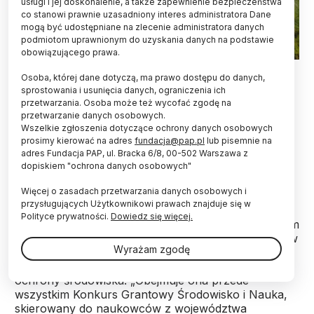
usługi i jej doskonalenie, a także zapewnienie bezpieczeństwa
co stanowi prawnie uzasadniony interes administratora Dane
mogą być udostępniane na zlecenie administratora danych
podmiotom uprawnionym do uzyskania danych na podstawie
obowiązującego prawa.
Fot. Adobe Stock
Osoba, której dane dotyczą, ma prawo dostępu do danych,
sprostowania i usunięcia danych, ograniczenia ich
250 tys. zł na wsparcie badań dotyczących
przetwarzania. Osoba może też wycofać zgodę na
środowiska i klimatu w województwie lubelskim
przetwarzanie danych osobowych.
przeznaczyła spółka Lubelski Węgiel Bogdanka,
Wszelkie zgłoszenia dotyczące ochrony danych osobowych
która we współpracy z Uniwersytetem Marii
prosimy kierować na adres
fundacja@pap.pl
lub pisemnie na
Curie-Skłodowskiej w Lublinie uruchomi konkurs
adres Fundacja PAP, ul. Bracka 6/8, 00-502 Warszawa z
dopiskiem "ochrona danych osobowych"
grantowy Środowisko i Nauka. Nabór wniosków
ruszy w maju.
Więcej o zasadach przetwarzania danych osobowych i
przysługujących Użytkownikowi prawach znajduje się w
Polityce prywatności.
Dowiedz się więcej.
Przedstawiciele zarządu LW Bogdanka oraz Centrum
Badań Zmian Klimatu i Środowiska UMCS podpisali w
Wyrażam zgodę
środę umowę o współpracy dotyczącej wspólnych
działań i rozwoju badań naukowych w obszarze
ochrony środowiska. „Obejmuje ona przede
wszystkim Konkurs Grantowy Środowisko i Nauka,
skierowany do naukowców z województwa