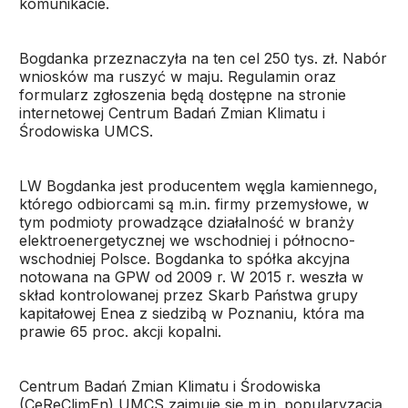
komunikacie.
Bogdanka przeznaczyła na ten cel 250 tys. zł. Nabór
wniosków ma ruszyć w maju. Regulamin oraz
formularz zgłoszenia będą dostępne na stronie
internetowej Centrum Badań Zmian Klimatu i
Środowiska UMCS.
LW Bogdanka jest producentem węgla kamiennego,
którego odbiorcami są m.in. firmy przemysłowe, w
tym podmioty prowadzące działalność w branży
elektroenergetycznej we wschodniej i północno-
wschodniej Polsce. Bogdanka to spółka akcyjna
notowana na GPW od 2009 r. W 2015 r. weszła w
skład kontrolowanej przez Skarb Państwa grupy
kapitałowej Enea z siedzibą w Poznaniu, która ma
prawie 65 proc. akcji kopalni.
Centrum Badań Zmian Klimatu i Środowiska
(CeReClimEn) UMCS zajmuje się m.in. popularyzacją