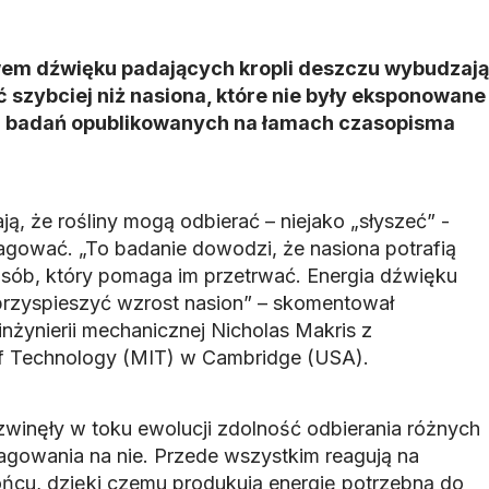
em dźwięku padających kropli deszczu wybudzają
ć szybciej niż nasiona, które nie były eksponowane
 z badań opublikowanych na łamach czasopisma
ą, że rośliny mogą odbierać – niejako „słyszeć” -
reagować. „To badanie dowodzi, że nasiona potrafią
ób, który pomaga im przetrwać. Energia dźwięku
przyspieszyć wzrost nasion” – skomentował
inżynierii mechanicznej Nicholas Makris z
of Technology (MIT) w Cambridge (USA).
zwinęły w toku ewolucji zdolność odbierania różnych
agowania na nie. Przede wszystkim reagują na
słońcu, dzięki czemu produkują energię potrzebną do