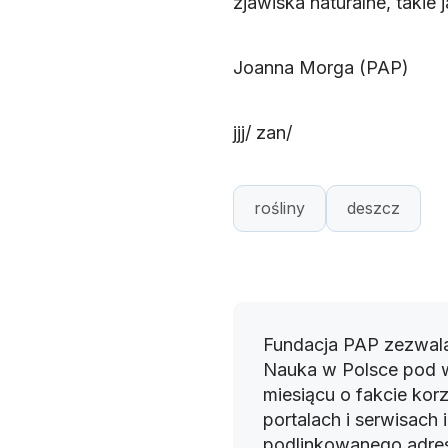
zjawiska naturalne, takie j
Joanna Morga (PAP)
jjj/ zan/
rośliny
deszcz
Fundacja PAP zezwala
Nauka w Polsce pod 
miesiącu o fakcie korz
portalach i serwisach
podlinkowanego adres