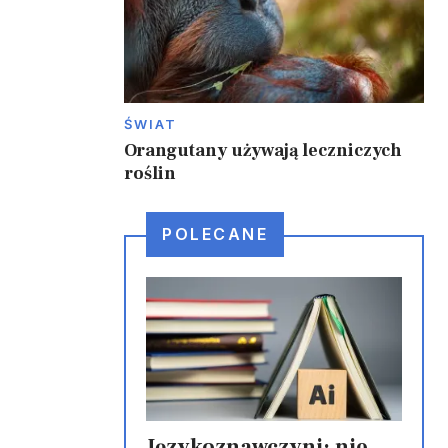
ŚWIAT
Orangutany używają leczniczych
roślin
POLECANE
Językoznawczyni: nie