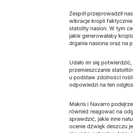
Zespół przeprowadził nast
wibracje kropli faktyczni
statolity nasion. W tym c
jakie generowałaby kropla,
drgania nasiona oraz na 
Udało im się potwierdzi
przemieszczanie statolit
u podstaw zdolności rośl
odpowiedzi na ten odgłos
Makris i Navarro podejrz
również reagować na odgł
sprawdzić, jakie inne natu
ocenie dźwięk deszczu je