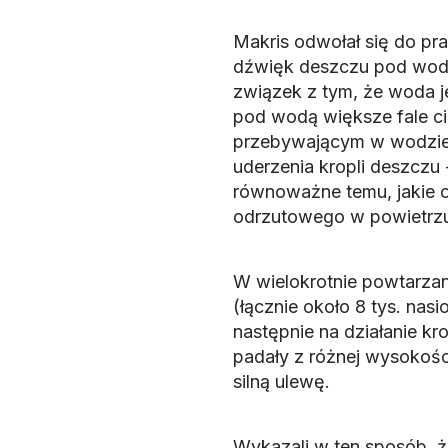
Makris odwołał się do pr
dźwięk deszczu pod wodą 
związek z tym, że woda j
pod wodą większe fale ciś
przebywającym w wodzie l
uderzenia kropli deszczu 
równoważne temu, jakie o
odrzutowego w powietrzu”
W wielokrotnie powtarza
(łącznie około 8 tys. nas
następnie na działanie kr
padały z różnej wysokośc
silną ulewę.
Wykazali w ten sposób, ż