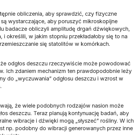
ępnie obliczenia, aby sprawdzić, czy fizyczne
e są wystarczające, aby poruszyć mikroskopijne
elu badacze obliczyli amplitudę drgań dźwiękowych,
 i określili, w jakim stopniu przekładałoby się to na
przemieszczanie się statolitów w komórkach.
ć, że odgłos deszczu rzeczywiście może powodować
ów. Ich zdaniem mechanizm ten prawdopodobnie leży
iny do „wyczuwania” odgłosu deszczu i wzrost w
.
ewają, że wiele podobnych rodzajów nasion może
os deszczu. Teraz planują kontynuację badań, aby
ralne wibracje i dźwięki mogą „słyszeć” rośliny. W ich
st np. podobny do wibracji generowanych przez inne