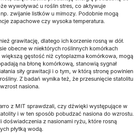
oże wywoływać u roślin stres, co aktywuje
np. zwijanie listków u mimozy. Podobnie mogą
ancje zapachowe czy wysoka temperatura.
eż grawitację, dlatego ich korzenie rosną w dół.
sie obecne w niektórych roślinnych komórkach
mają większą gęstość niż cytoplazma komórkowa, mogą
 opadają na błonę komórkową, stanowią sygnał
ałania siły grawitacji i o tym, w którą stronę powinien
rośliny. Z badań wynika też, że przesunięcie statolitu
wzrost nasiona.
varro z MIT sprawdzali, czy dźwięki występujące w
atolity i w ten sposób pobudzać nasiona do wzrostu.
i doświadczenia z nasionami ryżu, które rosną
nych płytką wodą.