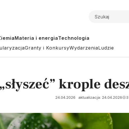
Ziemia
Materia i energia
Technologia
ularyzacja
Granty i Konkursy
Wydarzenia
Ludzie
„słyszeć” krople des
24.04.2026
aktualizacja: 24.04.2026
3