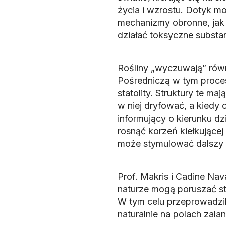
życia i wzrostu. Dotyk m
mechanizmy obronne, jak 
działać toksyczne subst
Rośliny „wyczuwają” równi
Pośredniczą w tym proce
statolity. Struktury te 
w niej dryfować, a kiedy
informujący o kierunku dzi
rosnąć korzeń kiełkującej 
może stymulować dalszy 
Prof. Makris i Cadine Na
naturze mogą poruszać st
W tym celu przeprowadzil
naturalnie na polach zala