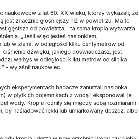
ac naukowców z lat 80. XX wieku, którzy wykazali, że
jest znacznie głośniejszy niż w powietrzu. Ma to
est gęstsza od powietrza, i ta sama kropla wytwarza
nienia. „Jeśli więc jesteś nasionkiem,
ub w ziemi, w odległości kilku centymetrów od
- ciśnienie dźwięku, jakiego doświadczasz, jest
dczuwałbyś w odległości kilku metrów od silnika
 - wyjaśnił naukowiec.
nych eksperymentach badacze zanurzali nasionka
ion) w płytkich pojemnikach z wodą i eksponowali je
opel wody. Krople różniły się między sobą rozmiarami i
i, by naśladować lekki lub umiarkowany deszcz, albo
e gdy kropla uderza w powierzchnię wody czy gleby,