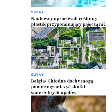
ŚWIAT
Naukowcy opracowali roślinny
plastik przypominający pajęczą nić
ŚWIAT
Belgia/ Chłodne dachy mogą
pomóc ograniczyć skutki
śmiertelnych upałów