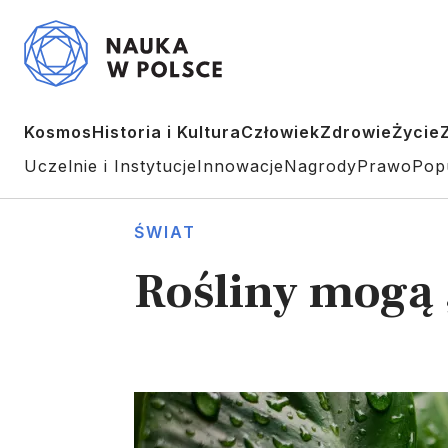
Kosmos
Historia i Kultura
Człowiek
Zdrowie
Życie
Uczelnie i Instytucje
Innowacje
Nagrody
Prawo
Pop
ŚWIAT
Rośliny mogą 