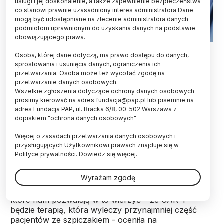
usługi i jej doskonalenie, a także zapewnienie bezpieczeństwa
co stanowi prawnie uzasadniony interes administratora Dane
mogą być udostępniane na zlecenie administratora danych
podmiotom uprawnionym do uzyskania danych na podstawie
obowiązującego prawa.
Fot. Adobe Stock
Osoba, której dane dotyczą, ma prawo dostępu do danych,
sprostowania i usunięcia danych, ograniczenia ich
Terapie komórkowe CAR-T stanowią prawdziwy
przetwarzania. Osoba może też wycofać zgodę na
przełom w leczeniu szpiczaka plazmocytowego,
przetwarzanie danych osobowych.
jednego z najczęstszych nowotworów krwi –
Wszelkie zgłoszenia dotyczące ochrony danych osobowych
oceniają eksperci. Są one skuteczne u pacjentów
prosimy kierować na adres
fundacja@pap.pl
lub pisemnie na
ze szpiczakiem opornym na leczenie i
adres Fundacja PAP, ul. Bracka 6/8, 00-502 Warszawa z
dopiskiem "ochrona danych osobowych"
nawrotowym, ale dają też nadzieję, że nowotwór
ten będzie kiedyś możliwy do wyleczenia.
Więcej o zasadach przetwarzania danych osobowych i
przysługujących Użytkownikowi prawach znajduje się w
Polityce prywatności.
Dowiedz się więcej.
- Postęp w leczeniu szpiczaka plazmocytowego
pozwala nam na wydłużenie przeżycia pacjentów.
Wyrażam zgodę
Nie potrafimy jeszcze tej choroby wyleczyć. (…) Ale
mamy nadzieję – bo jest coraz więcej przesłanek,
które nam pozwalają w to wierzyć – że CAR-T
będzie terapią, która wyleczy przynajmniej część
pacjentów ze szpiczakiem - oceniła na