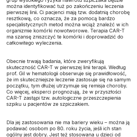
grup wysokiego ryzyka nawrotu szpiczaka będzie
można identyfikować tuż po zakończeniu leczenia
pierwszej linii. Ci pacjenci mają tzw. dodatnią chorobę
resztkową, co oznacza, że za pomocą bardzo
specjalistycznych metod można wciąż znaleźć w ich
organizmie komórki nowotworowe. Terapia CAR-T
ma szansę zniszczyć te komórki i doprowadzić do
całkowitego wyleczenia.
Obecnie trwają badania, które zweryfikują
skuteczność CAR-T w pierwszej linii terapii. Według
prof. Gil w hematologii obserwuje się prawidłowość,
że im skuteczniejsze leczenie zastosuje się na samym
początku, tym dłużej utrzymuje się remisja choroby.
Co więcej, eksperci prognozują, że w przyszłości
CAR-T zastąpi tzw. autologiczne przeszczepienia
szpiku u pacjentów ze szpiczakiem.
Dla jej zastosowania nie ma bariery wieku – można ją
podawać osobom po 80. roku życia, jeśli ich stan
ogólny jest dobry. Jest też stosowana u dzieci od