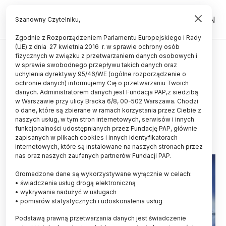
PL
EN
Szanowny Czytelniku,
Zgodnie z Rozporządzeniem Parlamentu Europejskiego i Rady
(UE) z dnia 27 kwietnia 2016 r. w sprawie ochrony osób
ZDROWIE
fizycznych w związku z przetwarzaniem danych osobowych i
w sprawie swobodnego przepływu takich danych oraz
Eksperci: terapie komórkowe
uchylenia dyrektywy 95/46/WE (ogólne rozporządzenie o
zwiększają nadzieje, że szpiczak
ochronie danych) informujemy Cię o przetwarzaniu Twoich
danych. Administratorem danych jest Fundacja PAP,z siedzibą
będzie możliwy do wyleczenia
w Warszawie przy ulicy Bracka 6/8, 00-502 Warszawa. Chodzi
o dane, które są zbierane w ramach korzystania przez Ciebie z
22.04.2026
aktualizacja: 28.04.2026
naszych usług, w tym stron internetowych, serwisów i innych
4 minuty czytania
funkcjonalności udostępnianych przez Fundację PAP, głównie
zapisanych w plikach cookies i innych identyfikatorach
internetowych, które są instalowane na naszych stronach przez
nas oraz naszych zaufanych partnerów Fundacji PAP.
Gromadzone dane są wykorzystywane wyłącznie w celach:
• świadczenia usług drogą elektroniczną
• wykrywania nadużyć w usługach
• pomiarów statystycznych i udoskonalenia usług
Podstawą prawną przetwarzania danych jest świadczenie