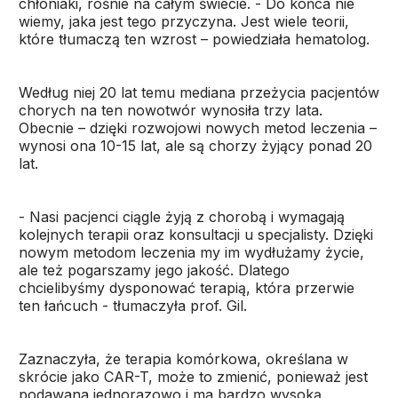
chłoniaki, rośnie na całym świecie. - Do końca nie
wiemy, jaka jest tego przyczyna. Jest wiele teorii,
które tłumaczą ten wzrost – powiedziała hematolog.
Według niej 20 lat temu mediana przeżycia pacjentów
chorych na ten nowotwór wynosiła trzy lata.
Obecnie – dzięki rozwojowi nowych metod leczenia –
wynosi ona 10-15 lat, ale są chorzy żyjący ponad 20
lat.
- Nasi pacjenci ciągle żyją z chorobą i wymagają
kolejnych terapii oraz konsultacji u specjalisty. Dzięki
nowym metodom leczenia my im wydłużamy życie,
ale też pogarszamy jego jakość. Dlatego
chcielibyśmy dysponować terapią, która przerwie
ten łańcuch - tłumaczyła prof. Gil.
Zaznaczyła, że terapia komórkowa, określana w
skrócie jako CAR-T, może to zmienić, ponieważ jest
podawana jednorazowo i ma bardzo wysoką