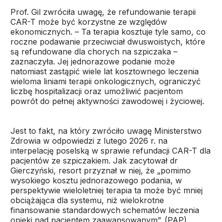
Prof. Gil zwróciła uwagę, że refundowanie terapii
CAR-T może być korzystne ze względów
ekonomicznych. – Ta terapia kosztuje tyle samo, co
roczne podawanie przeciwciał dwuswoistych, które
są refundowane dla chorych na szpiczaka –
zaznaczyła. Jej jednorazowe podanie może
natomiast zastąpić wiele lat kosztownego leczenia
wieloma liniami terapii onkologicznych, ograniczyć
liczbę hospitalizacji oraz umożliwić pacjentom
powrót do pełnej aktywności zawodowej i życiowej.
Jest to fakt, na który zwróciło uwagę Ministerstwo
Zdrowia w odpowiedzi z lutego 2026 r. na
interpelację poselską w sprawie refundacji CAR-T dla
pacjentów ze szpiczakiem. Jak zacytował dr
Gierczyński, resort przyznał w niej, że „pomimo
wysokiego kosztu jednorazowego podania, w
perspektywie wieloletniej terapia ta może być mniej
obciążająca dla systemu, niż wielokrotne
finansowanie standardowych schematów leczenia
opieki nad pacjentem zaawansowanym”. (PAP)