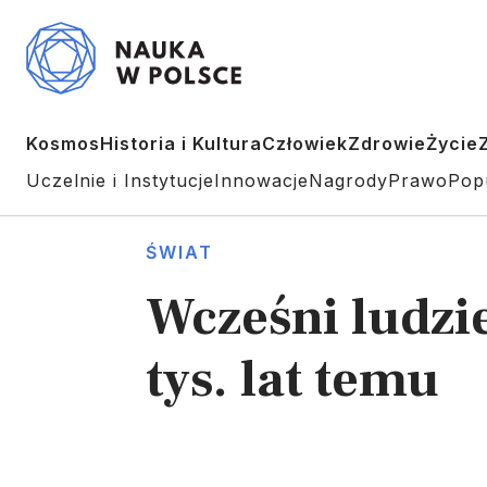
Kosmos
Historia i Kultura
Człowiek
Zdrowie
Życie
Uczelnie i Instytucje
Innowacje
Nagrody
Prawo
Pop
ŚWIAT
Wcześni ludzi
tys. lat temu