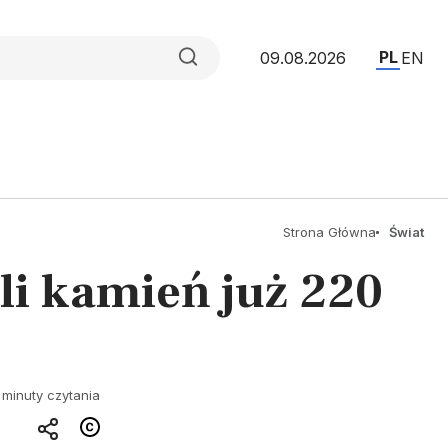
PL
09.08.2026
EN
Strona Główna
Świat
li kamień już 220
 minuty czytania