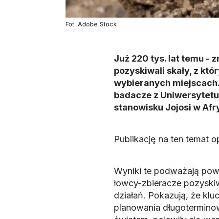
Fot. Adobe Stock
Już 220 tys. lat temu - 
pozyskiwali skały, z kt
wybieranych miejscach.
badacze z Uniwersytetu
stanowisku Jojosi w Afr
Publikację na ten temat
Wyniki te podważają pows
łowcy-zbieracze pozyskiw
działań. Pokazują, że kl
planowania długotermino