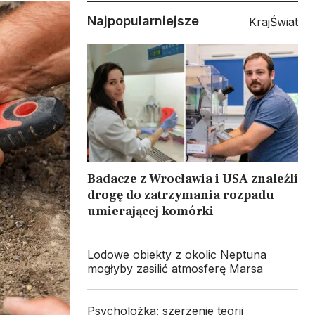
Najpopularniejsze
Kraj
Świat
Badacze z Wrocławia i USA znaleźli
drogę do zatrzymania rozpadu
umierającej komórki
Lodowe obiekty z okolic Neptuna
mogłyby zasilić atmosferę Marsa
Psycholożka: szerzenie teorii