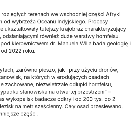
 rozległych terenach we wschodniej części Afryki
km od wybrzeża Oceanu Indyjskiego. Procesy
e ukształtowały tutejszy krajobraz charakteryzujący
 odsłaniającymi również duże warstwy hornfelsu.
 pod kierownictwem dr. Manuela Willa bada geologię i
 od 2022 roku.
tach, zarówno pieszo, jak i przy użyciu dronów,
stanowisk, na których w erodujących osadach
e zachowane, niezwietrzałe odłupki hornfelsu,
ypadku stanowiska na otwartej przestrzeni” –
as wykopalisk badacze odkryli od 200 tys. do 2
ezisk na metr sześcienny. Cały osad przesiewano,
niejsze części.