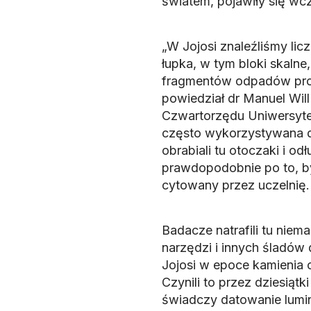
światem, pojawiły się wcze
„W Jojosi znaleźliśmy li
łupka, w tym bloki skalne,
fragmentów odpadów prod
powiedział dr Manuel Will 
Czwartorzędu Uniwersytet
często wykorzystywana d
obrabiali tu otoczaki i od
prawdopodobnie po to, by
cytowany przez uczelnię.
Badacze natrafili tu nie
narzędzi i innych śladów
Jojosi w epoce kamienia
Czynili to przez dziesiątki
świadczy datowanie lumin