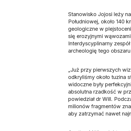
Stanowisko Jojosi leży na
Południowej, około 140 
geologiczne w plejstoceni
się erozyjnymi wąwozami,
Interdyscyplinarny zespół
archeologię tego obszaru
„Już przy pierwszych wizy
odkryliśmy około tuzina 
widoczne były perfekcyjni
absolutna rzadkość w prz
powiedział dr Will. Podcz
milionów fragmentów znal
aby zatrzymać nawet najm