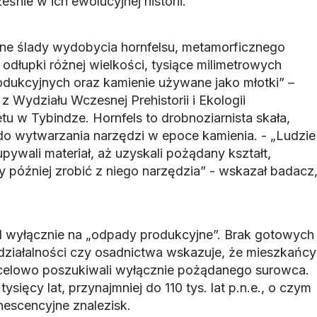
śnie w ich ewolucyjnej historii.
czne ślady wydobycia hornfelsu, metamorficznego
 odłupki różnej wielkości, tysiące milimetrowych
ukcyjnych oraz kamienie używane jako młotki” –
z Wydziału Wczesnej Prehistorii i Ekologii
u w Tybindze. Hornfels to drobnoziarnista skała,
o wytwarzania narzędzi w epoce kamienia. - „Ludzie
łupywali materiał, aż uzyskali pożądany kształt,
 później zrobić z niego narzędzia” - wskazał badacz
mal wyłącznie na „odpady produkcyjne”. Brak gotowych
 działalności czy osadnictwa wskazuje, że mieszkańcy
 celowo poszukiwali wyłącznie pożądanego surowca.
 tysięcy lat, przynajmniej do 110 tys. lat p.n.e., o czym
escencyjne znalezisk.