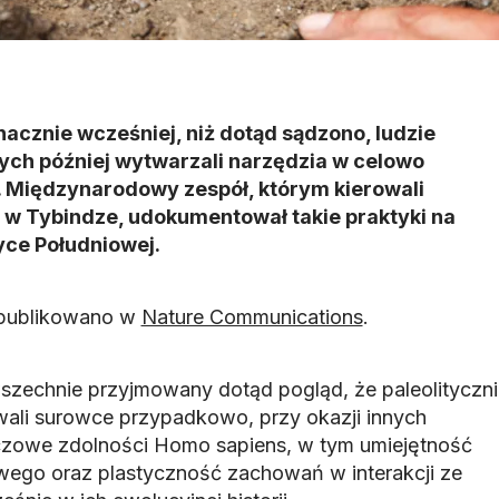
znacznie wcześniej, niż dotąd sądzono, ludzie
órych później wytwarzali narzędzia w celowo
 Międzynarodowy zespół, którym kierowali
 w Tybindze, udokumentował takie praktyki na
yce Południowej.
 opublikowano w
Nature Communications
.
zechnie przyjmowany dotąd pogląd, że paleolityczni
ali surowce przypadkowo, przy okazji innych
uczowe zdolności Homo sapiens, w tym umiejętność
wego oraz plastyczność zachowań w interakcji ze