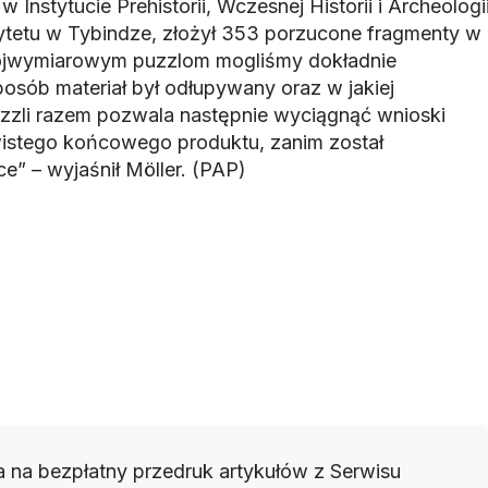
w Instytucie Prehistorii, Wczesnej Historii i Archeologi
ytetu w Tybindze, złożył 353 porzucone fragmenty w
 trójwymiarowym puzzlom mogliśmy dokładnie
posób materiał był odłupywany oraz w jakiej
puzzli razem pozwala następnie wyciągnąć wnioski
istego końcowego produktu, zanim został
ce” – wyjaśnił Möller. (PAP)
 na bezpłatny przedruk artykułów z Serwisu