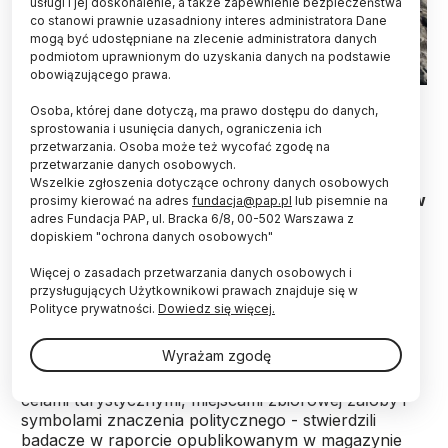
usługi i jej doskonalenie, a także zapewnienie bezpieczeństwa
co stanowi prawnie uzasadniony interes administratora Dane
mogą być udostępniane na zlecenie administratora danych
podmiotom uprawnionym do uzyskania danych na podstawie
obowiązującego prawa.
EPA/JEAN-CHRISTOPHE BOTT
Osoba, której dane dotyczą, ma prawo dostępu do danych,
sprostowania i usunięcia danych, ograniczenia ich
Tzw. turystyka ostatniej szansy zagraża
przetwarzania. Osoba może też wycofać zgodę na
topniejącym lodowcom - przekazał we wtorek
przetwarzanie danych osobowych.
portal Swiss Info, powołując się na raport
Wszelkie zgłoszenia dotyczące ochrony danych osobowych
opublikowany przez naukowców z Uniwersytetu w
prosimy kierować na adres
fundacja@pap.pl
lub pisemnie na
Lozannie. Krajobrazy lodowcowe mogą zostać
adres Fundacja PAP, ul. Bracka 6/8, 00-502 Warszawa z
dopiskiem "ochrona danych osobowych"
„zakochane na śmierć” - ostrzegli specjaliści.
Więcej o zasadach przetwarzania danych osobowych i
przysługujących Użytkownikowi prawach znajduje się w
Coraz powszechniejsza świadomość zmian klimatu,
Polityce prywatności.
Dowiedz się więcej.
które nieodwracalnie zmieniają nasze otoczenie
wywołało tzw. turystykę ostatniej szansy - przyciąga
Wyrażam zgodę
ona ludzi, którzy chcą pożegnać znikające
krajobrazy. W rezultacie lodowce stały się ważnymi
celami turystycznymi, miejscami zbiorowej żałoby i
symbolami znaczenia politycznego - stwierdzili
badacze w raporcie opublikowanym w magazynie