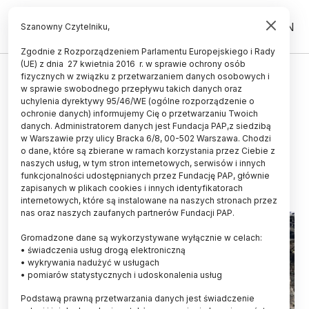
PL
EN
Szanowny Czytelniku,
Zgodnie z Rozporządzeniem Parlamentu Europejskiego i Rady
(UE) z dnia 27 kwietnia 2016 r. w sprawie ochrony osób
ŚWIAT
fizycznych w związku z przetwarzaniem danych osobowych i
w sprawie swobodnego przepływu takich danych oraz
Szwajcaria/ Tzw. turystyka
uchylenia dyrektywy 95/46/WE (ogólne rozporządzenie o
ostatniej szansy zagraża
ochronie danych) informujemy Cię o przetwarzaniu Twoich
danych. Administratorem danych jest Fundacja PAP,z siedzibą
topniejącym lodowcom
w Warszawie przy ulicy Bracka 6/8, 00-502 Warszawa. Chodzi
o dane, które są zbierane w ramach korzystania przez Ciebie z
12.02.2026
aktualizacja: 12.02.2026
naszych usług, w tym stron internetowych, serwisów i innych
2 minuty czytania
funkcjonalności udostępnianych przez Fundację PAP, głównie
zapisanych w plikach cookies i innych identyfikatorach
internetowych, które są instalowane na naszych stronach przez
nas oraz naszych zaufanych partnerów Fundacji PAP.
Gromadzone dane są wykorzystywane wyłącznie w celach:
• świadczenia usług drogą elektroniczną
• wykrywania nadużyć w usługach
• pomiarów statystycznych i udoskonalenia usług
Podstawą prawną przetwarzania danych jest świadczenie