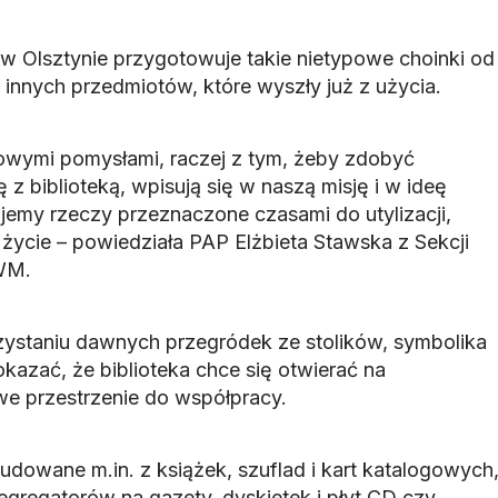
 w Olsztynie przygotowuje takie nietypowe choinki od
 innych przedmiotów, które wyszły już z użycia.
owymi pomysłami, raczej z tym, żeby zdobyć
ię z biblioteką, wpisują się w naszą misję i w ideę
jemy rzeczy przeznaczone czasami do utylizacji,
życie – powiedziała PAP Elżbieta Stawska z Sekcji
UWM.
zystaniu dawnych przegródek ze stolików, symbolika
kazać, że biblioteka chce się otwierać na
we przestrzenie do współpracy.
udowane m.in. z książek, szuflad i kart katalogowych
segregatorów na gazety, dyskietek i płyt CD czy