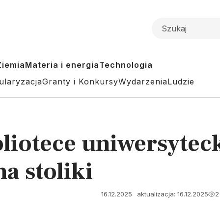
Ziemia
Materia i energia
Technologia
ularyzacja
Granty i Konkursy
Wydarzenia
Ludzie
liotece uniwersyteck
a stoliki
16.12.2025
aktualizacja: 16.12.2025
2