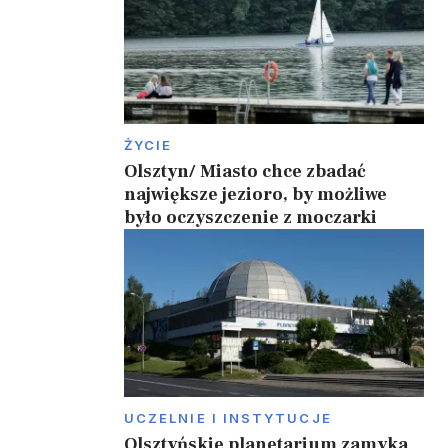
ŻYCIE
Olsztyn/ Miasto chce zbadać
największe jezioro, by możliwe
było oczyszczenie z moczarki
UCZELNIE I INSTYTUCJE
,
Olsztyńskie planetarium zamyka