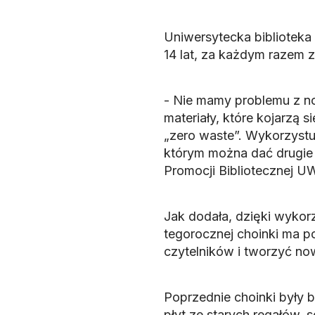
Uniwersytecka biblioteka
14 lat, za każdym razem z
- Nie mamy problemu z n
materiały, które kojarzą s
„zero waste”. Wykorzystu
którym można dać drugie 
Promocji Bibliotecznej 
Jak dodała, dzięki wykor
tegorocznej choinki ma po
czytelników i tworzyć no
Poprzednie choinki były b
płyt ze starych regałów, 