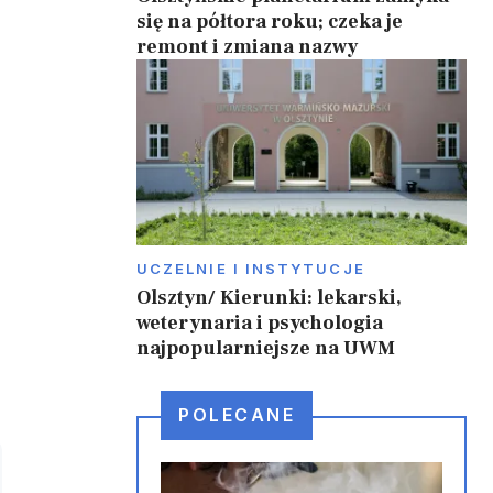
się na półtora roku; czeka je
remont i zmiana nazwy
UCZELNIE I INSTYTUCJE
Olsztyn/ Kierunki: lekarski,
weterynaria i psychologia
najpopularniejsze na UWM
POLECANE