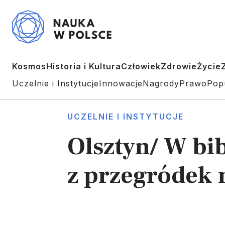
Kosmos
Historia i Kultura
Człowiek
Zdrowie
Życie
Uczelnie i Instytucje
Innowacje
Nagrody
Prawo
Pop
UCZELNIE I INSTYTUCJE
Olsztyn/ W bib
z przegródek n