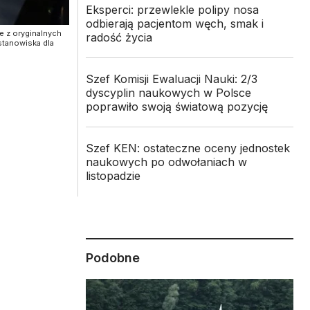
Eksperci: przewlekle polipy nosa
odbierają pacjentom węch, smak i
e z oryginalnych
radość życia
stanowiska dla
Szef Komisji Ewaluacji Nauki: 2/3
dyscyplin naukowych w Polsce
poprawiło swoją światową pozycję
Szef KEN: ostateczne oceny jednostek
naukowych po odwołaniach w
listopadzie
Podobne