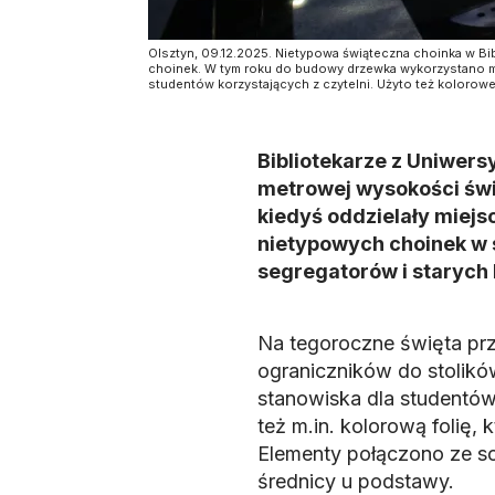
Olsztyn, 09.12.2025. Nietypowa świąteczna choinka w Bi
choinek. W tym roku do budowy drzewka wykorzystano me
studentów korzystających z czytelni. Użyto też kolorow
Bibliotekarze z Uniwer
metrowej wysokości świ
kiedyś oddzielały miejsca
nietypowych choinek w s
segregatorów i starych
Na tegoroczne święta pr
ograniczników do stolikó
stanowiska dla studentów
też m.in. kolorową folię,
Elementy połączono ze so
średnicy u podstawy.