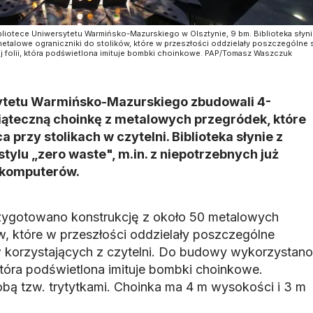
bliotece Uniwersytetu Warmińsko-Mazurskiego w Olsztynie, 9 bm. Biblioteka słyni
talowe ograniczniki do stolików, które w przeszłości oddzielały poszczególne 
ej folii, która podświetlona imituje bombki choinkowe. PAP/Tomasz Waszczuk
sytetu Warmińsko-Mazurskiego zbudowali 4-
ąteczną choinkę z metalowych przegródek, które
 przy stolikach w czytelni. Biblioteka słynie z
tylu „zero waste", m.in. z niepotrzebnych już
 komputerów.
zygotowano konstrukcję z około 50 metalowych
w, które w przeszłości oddzielały poszczególne
 korzystających z czytelni. Do budowy wykorzystano
 która podświetlona imituje bombki choinkowe.
bą tzw. trytytkami. Choinka ma 4 m wysokości i 3 m