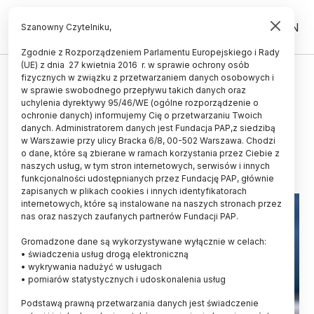
PL
EN
Szanowny Czytelniku,
Zgodnie z Rozporządzeniem Parlamentu Europejskiego i Rady
(UE) z dnia 27 kwietnia 2016 r. w sprawie ochrony osób
PRAWO
fizycznych w związku z przetwarzaniem danych osobowych i
w sprawie swobodnego przepływu takich danych oraz
Powstała wyszukiwarka zasobów
uchylenia dyrektywy 95/46/WE (ogólne rozporządzenie o
prawnych - GLI
ochronie danych) informujemy Cię o przetwarzaniu Twoich
danych. Administratorem danych jest Fundacja PAP,z siedzibą
w Warszawie przy ulicy Bracka 6/8, 00-502 Warszawa. Chodzi
24.10.2025
aktualizacja: 24.10.2025
o dane, które są zbierane w ramach korzystania przez Ciebie z
1 minuta czytania
naszych usług, w tym stron internetowych, serwisów i innych
funkcjonalności udostępnianych przez Fundację PAP, głównie
zapisanych w plikach cookies i innych identyfikatorach
internetowych, które są instalowane na naszych stronach przez
nas oraz naszych zaufanych partnerów Fundacji PAP.
Gromadzone dane są wykorzystywane wyłącznie w celach:
• świadczenia usług drogą elektroniczną
• wykrywania nadużyć w usługach
• pomiarów statystycznych i udoskonalenia usług
Podstawą prawną przetwarzania danych jest świadczenie