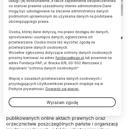
usługi i jej doskonalenie, a także zapewnienie bezpieczeństwa
co stanowi prawnie uzasadniony interes administratora Dane
mogą być udostępniane na zlecenie administratora danych
podmiotom uprawnionym do uzyskania danych na podstawie
Fot. Adobe Stock
obowiązującego prawa.
Naukowcy z Instytutu Nauk Prawnych Polskiej
Osoba, której dane dotyczą, ma prawo dostępu do danych,
Akademii Nauk opracowali wyszukiwarkę zasobów
sprostowania i usunięcia danych, ograniczenia ich
przetwarzania. Osoba może też wycofać zgodę na
prawnych - Global Legal Information (GLI).
przetwarzanie danych osobowych.
Zwiększa ona dostępność fachowej informacji:
Wszelkie zgłoszenia dotyczące ochrony danych osobowych
aktów prawnych, orzecznictwa czy publikacji
prosimy kierować na adres
fundacja@pap.pl
lub pisemnie na
naukowych. Zawiera aktualne dane o systemach
adres Fundacja PAP, ul. Bracka 6/8, 00-502 Warszawa z
prawa państw i organizacji międzynarodowych.
dopiskiem "ochrona danych osobowych"
Więcej o zasadach przetwarzania danych osobowych i
Wyszukiwarka jest dostępna w języku polskim, a
przysługujących Użytkownikowi prawach znajduje się w
także angielskim, niemieckim, francuskim i
Polityce prywatności.
Dowiedz się więcej.
hiszpańskim.
Wyrażam zgodę
Dzięki niej można dotrzeć do informacji o
publikowanych online aktach prawnych oraz
orzecznictwie poszczególnych państw i organizacji