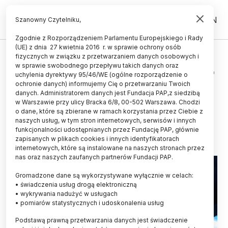
PL
EN
Szanowny Czytelniku,
Zgodnie z Rozporządzeniem Parlamentu Europejskiego i Rady
(UE) z dnia 27 kwietnia 2016 r. w sprawie ochrony osób
ŚWIAT
fizycznych w związku z przetwarzaniem danych osobowych i
w sprawie swobodnego przepływu takich danych oraz
Zmodyfikowane genetycznie płuco
uchylenia dyrektywy 95/46/WE (ogólne rozporządzenie o
świni można przeszczepić
ochronie danych) informujemy Cię o przetwarzaniu Twoich
danych. Administratorem danych jest Fundacja PAP,z siedzibą
człowiekowi
w Warszawie przy ulicy Bracka 6/8, 00-502 Warszawa. Chodzi
o dane, które są zbierane w ramach korzystania przez Ciebie z
27.08.2025
aktualizacja: 27.08.2025
naszych usług, w tym stron internetowych, serwisów i innych
2 minuty czytania
funkcjonalności udostępnianych przez Fundację PAP, głównie
zapisanych w plikach cookies i innych identyfikatorach
internetowych, które są instalowane na naszych stronach przez
nas oraz naszych zaufanych partnerów Fundacji PAP.
Gromadzone dane są wykorzystywane wyłącznie w celach:
• świadczenia usług drogą elektroniczną
• wykrywania nadużyć w usługach
• pomiarów statystycznych i udoskonalenia usług
Podstawą prawną przetwarzania danych jest świadczenie