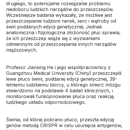
drugiego, to potencjalne rozwiązanie problemu
niedoboru ludzkich narządów do przeszczepów.
Wcześniejsze badania wykazały, że możliwe jest
przeszczepianie ludziom nerek, serc i wątroby od
świń poddanych edycji genetycznej. Jednak
anatomiczna i fizjologiczna złożoność płuc sprawia,
że ich przeszczep wiąże się z wyzwaniami
odmiennymi od przeszczepiania innych narządów
miąższowych.
Profesor Jianxing He i jego współpracownicy z
Guangzhou Medical University (Chiny) przeszczepili
lewe płuco świni, poddanej edycji genetycznej, 39-
letniemu ludzkiemu biorcy, u którego śmierć mózgu
stwierdzono na podstawie 4 badań klinicznych, i
monitorowali funkcjonowanie płuca oraz reakcję
ludzkiego układu odpornościowego.
Świnia, od której pobrano płuco, przeszła edycję
genów metodą CRISPR w celu usunięcia antygenów,