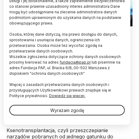
usługi i jej doskonalenie, a także zapewnienie bezpieczeństwa
co stanowi prawnie uzasadniony interes administratora Dane
mogą być udostępniane na zlecenie administratora danych
podmiotom uprawnionym do uzyskania danych na podstawie
obowiązującego prawa.
Fot. Adobe Stock
Osoba, której dane dotyczą, ma prawo dostępu do danych,
sprostowania i usunięcia danych, ograniczenia ich
Zmodyfikowane genetycznie płuco świni
przetwarzania. Osoba może też wycofać zgodę na
zachowało żywotność i funkcjonalność przez
przetwarzanie danych osobowych.
dziewięć dni po przeszczepieniu go biorcy, u
Wszelkie zgłoszenia dotyczące ochrony danych osobowych
którego stwierdzono śmierć mózgu - informuje
prosimy kierować na adres
fundacja@pap.pl
lub pisemnie na
„Nature Medicine”.
adres Fundacja PAP, ul. Bracka 6/8, 00-502 Warszawa z
dopiskiem "ochrona danych osobowych"
Więcej o zasadach przetwarzania danych osobowych i
Autorzy badania sugerują, że może to być pierwszy
przysługujących Użytkownikowi prawach znajduje się w
udokumentowany przypadek międzygatunkowego
Polityce prywatności.
Dowiedz się więcej.
przeszczepu płuc. Ich zdaniem w przyszłości takie
przeszczepy mogłyby znaleźć zastosowanie w
Wyrażam zgodę
praktyce klinicznej.
Ksenotransplantacja, czyli przeszczepianie
narządów pobranych od jednego gatunku do