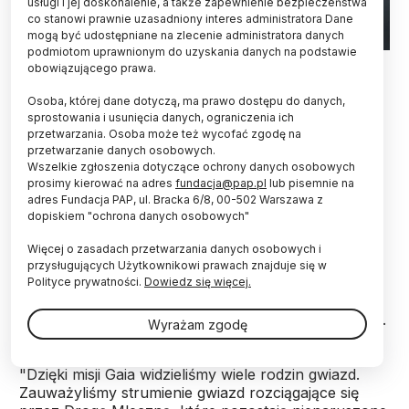
usługi i jej doskonalenie, a także zapewnienie bezpieczeństwa
co stanowi prawnie uzasadniony interes administratora Dane
mogą być udostępniane na zlecenie administratora danych
podmiotom uprawnionym do uzyskania danych na podstawie
13.06.2022/ EPA/ European Space Agency
obowiązującego prawa.
Zbudowany przez ESA próbnik Gaia wykrył w
Osoba, której dane dotyczą, ma prawo dostępu do danych,
Drodze Mlecznej zaskakującą rodzinę ponad
sprostowania i usunięcia danych, ograniczenia ich
przetwarzania. Osoba może też wycofać zgodę na
tysiąca młodych gwiazd, która ucieka z miejsca
przetwarzanie danych osobowych.
swojego powstania. Odkrycie nie byłoby możliwe
Wszelkie zgłoszenia dotyczące ochrony danych osobowych
bez europejskiego kosmicznego teleskopu.
prosimy kierować na adres
fundacja@pap.pl
lub pisemnie na
adres Fundacja PAP, ul. Bracka 6/8, 00-502 Warszawa z
dopiskiem "ochrona danych osobowych"
Jak wyjaśniają specjaliści z Europejskiej Agencji
Kosmicznej, zasiedlające Drogę Mleczną gwiazdy
Więcej o zasadach przetwarzania danych osobowych i
zazwyczaj powstają w tzw. rodzinach, które z
przysługujących Użytkownikowi prawach znajduje się w
czasem rozprzestrzeniają się po galaktyce. Podczas
Polityce prywatności.
Dowiedz się więcej.
gdy nieduże grupy tego typu całkowicie się
rozpraszają, większe rodziny zwykle wędrują razem.
Wyrażam zgodę
"Dzięki misji Gaia widzieliśmy wiele rodzin gwiazd.
Zauważyliśmy strumienie gwiazd rozciągające się