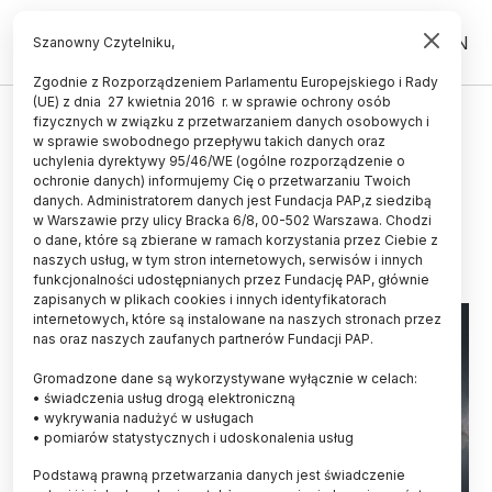
PL
EN
Szanowny Czytelniku,
Zgodnie z Rozporządzeniem Parlamentu Europejskiego i Rady
(UE) z dnia 27 kwietnia 2016 r. w sprawie ochrony osób
ŚWIAT
fizycznych w związku z przetwarzaniem danych osobowych i
w sprawie swobodnego przepływu takich danych oraz
Sonda Gaia odkryła niezwykłą
uchylenia dyrektywy 95/46/WE (ogólne rozporządzenie o
rodzinę gwiazd
ochronie danych) informujemy Cię o przetwarzaniu Twoich
danych. Administratorem danych jest Fundacja PAP,z siedzibą
w Warszawie przy ulicy Bracka 6/8, 00-502 Warszawa. Chodzi
09.05.2025
aktualizacja: 09.05.2025
o dane, które są zbierane w ramach korzystania przez Ciebie z
3 minuty czytania
naszych usług, w tym stron internetowych, serwisów i innych
funkcjonalności udostępnianych przez Fundację PAP, głównie
zapisanych w plikach cookies i innych identyfikatorach
internetowych, które są instalowane na naszych stronach przez
nas oraz naszych zaufanych partnerów Fundacji PAP.
Gromadzone dane są wykorzystywane wyłącznie w celach:
• świadczenia usług drogą elektroniczną
• wykrywania nadużyć w usługach
• pomiarów statystycznych i udoskonalenia usług
Podstawą prawną przetwarzania danych jest świadczenie