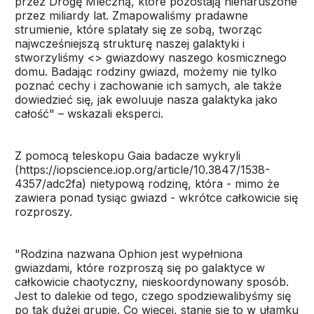
przez Drogę Mleczną, które pozostają nienaruszone
przez miliardy lat. Zmapowaliśmy pradawne
strumienie, które splatały się ze sobą, tworząc
najwcześniejszą strukturę naszej galaktyki i
stworzyliśmy <
> gwiazdowy naszego kosmicznego
domu. Badając rodziny gwiazd, możemy nie tylko
poznać cechy i zachowanie ich samych, ale także
dowiedzieć się, jak ewoluuje nasza galaktyka jako
całość" – wskazali eksperci.
Z pomocą teleskopu Gaia badacze wykryli
(https://iopscience.iop.org/article/10.3847/1538-
4357/adc2fa) nietypową rodzinę, która - mimo że
zawiera ponad tysiąc gwiazd - wkrótce całkowicie się
rozproszy.
"Rodzina nazwana Ophion jest wypełniona
gwiazdami, które rozproszą się po galaktyce w
całkowicie chaotyczny, nieskoordynowany sposób.
Jest to dalekie od tego, czego spodziewalibyśmy się
po tak dużej grupie. Co więcej, stanie się to w ułamku