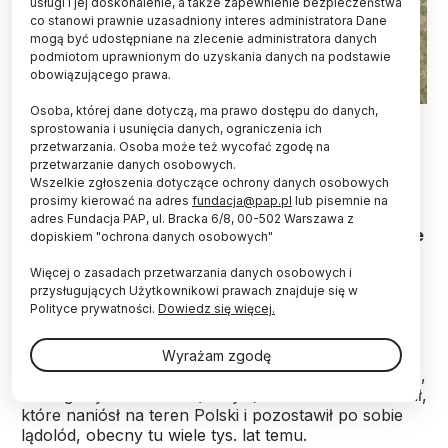
usługi i jej doskonalenie, a także zapewnienie bezpieczeństwa
co stanowi prawnie uzasadniony interes administratora Dane
mogą być udostępniane na zlecenie administratora danych
podmiotom uprawnionym do uzyskania danych na podstawie
obowiązującego prawa.
Osoba, której dane dotyczą, ma prawo dostępu do danych,
Kamień Tatarski w Tatarach niedaleko Nidzicy. Fot. Robert
sprostowania i usunięcia danych, ograniczenia ich
Piotrowski.
przetwarzania. Osoba może też wycofać zgodę na
przetwarzanie danych osobowych.
Diabelski kamień - głaz, który olbrzym przeniósł
Wszelkie zgłoszenia dotyczące ochrony danych osobowych
przez zamarznięty Bałtyk, kamień zostawiony
prosimy kierować na adres
fundacja@pap.pl
lub pisemnie na
podczas potopu szwedzkiego... Historie głazów
adres Fundacja PAP, ul. Bracka 6/8, 00-502 Warszawa z
narzutowych z północnej Polski - i te naukowe, i te
dopiskiem "ochrona danych osobowych"
uwiecznione w podaniach przeanalizował dla PAP
Więcej o zasadach przetwarzania danych osobowych i
etnolog dr Robert Piotrowski
.
przysługujących Użytkownikowi prawach znajduje się w
Polityce prywatności.
Dowiedz się więcej.
Wielkie głazy porozrzucane gdzieniegdzie na
terenach nizin są charakterystyczne dla krajobrazu
Wyrażam zgodę
młodoglacjalnego w północnej Polsce. Dziś wiadomo,
że to głazy narzutowe (eratyki) - wielkie kawałki skał,
które naniósł na teren Polski i pozostawił po sobie
lądolód, obecny tu wiele tys. lat temu.