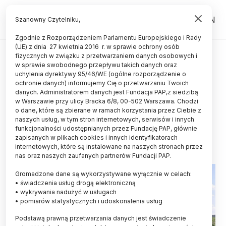
PL
EN
Szanowny Czytelniku,
Zgodnie z Rozporządzeniem Parlamentu Europejskiego i Rady
(UE) z dnia 27 kwietnia 2016 r. w sprawie ochrony osób
CZŁOWIEK
fizycznych w związku z przetwarzaniem danych osobowych i
w sprawie swobodnego przepływu takich danych oraz
Głazy narzutowe w podaniach i w
uchylenia dyrektywy 95/46/WE (ogólne rozporządzenie o
nauce; co olbrzymy przyniosły
ochronie danych) informujemy Cię o przetwarzaniu Twoich
danych. Administratorem danych jest Fundacja PAP,z siedzibą
nam zza Bałtyku
w Warszawie przy ulicy Bracka 6/8, 00-502 Warszawa. Chodzi
o dane, które są zbierane w ramach korzystania przez Ciebie z
LUDWIKA TOMALA
naszych usług, w tym stron internetowych, serwisów i innych
01.04.2025
aktualizacja: 03.04.2025
funkcjonalności udostępnianych przez Fundację PAP, głównie
3 minuty czytania
zapisanych w plikach cookies i innych identyfikatorach
internetowych, które są instalowane na naszych stronach przez
Read the English version of this article
nas oraz naszych zaufanych partnerów Fundacji PAP.
Gromadzone dane są wykorzystywane wyłącznie w celach:
• świadczenia usług drogą elektroniczną
• wykrywania nadużyć w usługach
• pomiarów statystycznych i udoskonalenia usług
Podstawą prawną przetwarzania danych jest świadczenie