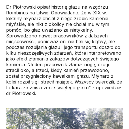
Dr Piotrowski opisał historię głazu na wzgórzu
Rombinus na Litwie. Opowiadano, że w XIX w.
lokalny młynarz chciał z niego zrobić kamienie
młyńskie, ale nikt z okolicy nie chciał mu w tym
pomóc, bo głaz uważano za nietykalny.
Sprowadzono nawet pracowników z dalszych
miejscowości, ponieważ oni nie bali się klątwy, ale
podczas rozbijania głazu i jego transportu doszło do
kilku nieszczęśliwych zdarzeń, które interpretowano
jako efekt złamania zakazów dotyczących świętego
kamienia. "Jeden pracownik złamał nogę, drugi
stracił oko, a trzeci, kiedy kamień przewożono,
został przygnieciony kawałkami głazu. Młynarz z
kolei rozpił się i stracił majątek. Wszyscy twierdzili, że
to kara za zniszczenie świętego głazu" - opowiedział
dr Piotrowski.