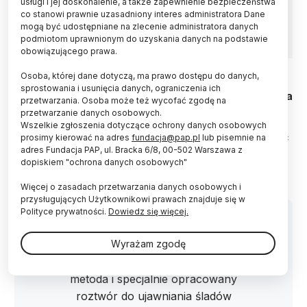
usługi i jej doskonalenie, a także zapewnienie bezpieczeństwa
co stanowi prawnie uzasadniony interes administratora Dane
mogą być udostępniane na zlecenie administratora danych
podmiotom uprawnionym do uzyskania danych na podstawie
obowiązującego prawa.
Fot. Adobe Stock
Osoba, której dane dotyczą, ma prawo dostępu do danych,
sprostowania i usunięcia danych, ograniczenia ich
Naukowczyni z Uniwersytetu Gdańskiego dr Aneta
przetwarzania. Osoba może też wycofać zgodę na
Lewkowicz opracowała nową metodę ujawniania
przetwarzanie danych osobowych.
śladów daktyloskopijnych m.in. z paragonów czy
Wszelkie zgłoszenia dotyczące ochrony danych osobowych
dokumentów rządowych. Jej wynalazek może dać
prosimy kierować na adres
fundacja@pap.pl
lub pisemnie na
niepodważalny dowód potwierdzający tożsamość
adres Fundacja PAP, ul. Bracka 6/8, 00-502 Warszawa z
dopiskiem "ochrona danych osobowych"
osoby lub łączący ją z miejscem zdarzenia.
Więcej o zasadach przetwarzania danych osobowych i
przysługujących Użytkownikowi prawach znajduje się w
Polityce prywatności.
Dowiedz się więcej.
Wyrażam zgodę
"Mój wynalazek to innowacyjna
metoda i specjalnie opracowany
roztwór do ujawniania śladów