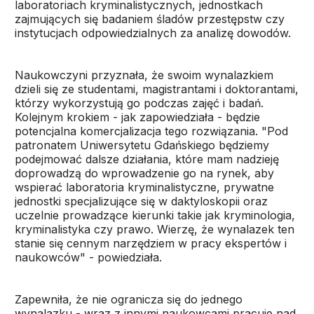
laboratoriach kryminalistycznych, jednostkach
zajmujących się badaniem śladów przestępstw czy
instytucjach odpowiedzialnych za analizę dowodów.
Naukowczyni przyznała, że swoim wynalazkiem
dzieli się ze studentami, magistrantami i doktorantami,
którzy wykorzystują go podczas zajęć i badań.
Kolejnym krokiem - jak zapowiedziała - będzie
potencjalna komercjalizacja tego rozwiązania. "Pod
patronatem Uniwersytetu Gdańskiego będziemy
podejmować dalsze działania, które mam nadzieję
doprowadzą do wprowadzenie go na rynek, aby
wspierać laboratoria kryminalistyczne, prywatne
jednostki specjalizujące się w daktyloskopii oraz
uczelnie prowadzące kierunki takie jak kryminologia,
kryminalistyka czy prawo. Wierzę, że wynalazek ten
stanie się cennym narzędziem w pracy ekspertów i
naukowców" - powiedziała.
Zapewniła, że nie ogranicza się do jednego
wynalazku - wraz z innymi naukowcami pracuje nad