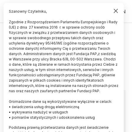
PL
EN
Szanowny Czytelniku,
Zgodnie z Rozporządzeniem Parlamentu Europejskiego i Rady
(UE) z dnia 27 kwietnia 2016 r. w sprawie ochrony osób
TECHNOLOGIA
fizycznych w związku z przetwarzaniem danych osobowych i
w sprawie swobodnego przepływu takich danych oraz
Wynalazek naukowczyni z
uchylenia dyrektywy 95/46/WE (ogólne rozporządzenie o
Gdańska pomoże w walce z
ochronie danych) informujemy Cię o przetwarzaniu Twoich
danych. Administratorem danych jest Fundacja PAP,z siedzibą
przestępcami
w Warszawie przy ulicy Bracka 6/8, 00-502 Warszawa. Chodzi
o dane, które są zbierane w ramach korzystania przez Ciebie z
10.12.2024
aktualizacja: 10.12.2024
naszych usług, w tym stron internetowych, serwisów i innych
3 minuty czytania
funkcjonalności udostępnianych przez Fundację PAP, głównie
zapisanych w plikach cookies i innych identyfikatorach
Read the English version of this article
internetowych, które są instalowane na naszych stronach przez
nas oraz naszych zaufanych partnerów Fundacji PAP.
Gromadzone dane są wykorzystywane wyłącznie w celach:
• świadczenia usług drogą elektroniczną
• wykrywania nadużyć w usługach
• pomiarów statystycznych i udoskonalenia usług
Podstawą prawną przetwarzania danych jest świadczenie