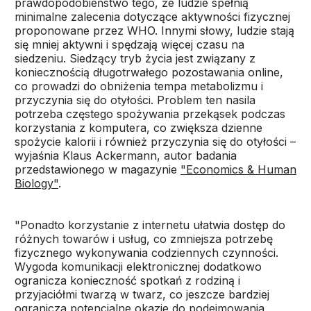
prawdopodobieństwo tego, że ludzie spełnią
minimalne zalecenia dotyczące aktywności fizycznej
proponowane przez WHO. Innymi słowy, ludzie stają
się mniej aktywni i spędzają więcej czasu na
siedzeniu. Siedzący tryb życia jest związany z
koniecznością długotrwałego pozostawania online,
co prowadzi do obniżenia tempa metabolizmu i
przyczynia się do otyłości. Problem ten nasila
potrzeba częstego spożywania przekąsek podczas
korzystania z komputera, co zwiększa dzienne
spożycie kalorii i również przyczynia się do otyłości –
wyjaśnia Klaus Ackermann, autor badania
przedstawionego w magazynie
"Economics & Human
Biology"
.
"Ponadto korzystanie z internetu ułatwia dostęp do
różnych towarów i usług, co zmniejsza potrzebę
fizycznego wykonywania codziennych czynności.
Wygoda komunikacji elektronicznej dodatkowo
ogranicza konieczność spotkań z rodziną i
przyjaciółmi twarzą w twarz, co jeszcze bardziej
ogranicza potencjalne okazje do podejmowania