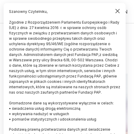
PL
EN
Szanowny Czytelniku,
Zgodnie z Rozporządzeniem Parlamentu Europejskiego i Rady
(UE) z dnia 27 kwietnia 2016 r. w sprawie ochrony osób
ŚWIAT
fizycznych w związku z przetwarzaniem danych osobowych i
w sprawie swobodnego przepływu takich danych oraz
Szybki internet sprzyja otyłości
uchylenia dyrektywy 95/46/WE (ogólne rozporządzenie o
ochronie danych) informujemy Cię o przetwarzaniu Twoich
21.11.2024
aktualizacja: 21.11.2024
danych. Administratorem danych jest Fundacja PAP,z siedzibą
2 minuty czytania
w Warszawie przy ulicy Bracka 6/8, 00-502 Warszawa. Chodzi
o dane, które są zbierane w ramach korzystania przez Ciebie z
naszych usług, w tym stron internetowych, serwisów i innych
funkcjonalności udostępnianych przez Fundację PAP, głównie
zapisanych w plikach cookies i innych identyfikatorach
internetowych, które są instalowane na naszych stronach przez
nas oraz naszych zaufanych partnerów Fundacji PAP.
Gromadzone dane są wykorzystywane wyłącznie w celach:
• świadczenia usług drogą elektroniczną
• wykrywania nadużyć w usługach
• pomiarów statystycznych i udoskonalenia usług
Podstawą prawną przetwarzania danych jest świadczenie