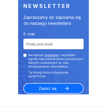
NEWSLETTER
Zapraszamy do zapisania się
do naszego newslettera
E-mail
Akceptuje
regulamin
i wyrażam
zgodę naprzetwarzanie powyższych
danych osobowych w celu
otrzymywania newslettera.