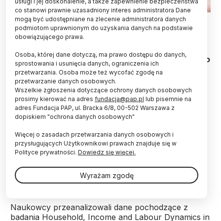
usługi i jej doskonalenie, a także zapewnienie bezpieczeństwa
co stanowi prawnie uzasadniony interes administratora Dane
Fot. Adobe Stock
mogą być udostępniane na zlecenie administratora danych
podmiotom uprawnionym do uzyskania danych na podstawie
obowiązującego prawa.
Australijscy naukowcy wyliczyli, że wzrost
przepustowości łącza internetowego o 1 proc.
Osoba, której dane dotyczą, ma prawo dostępu do danych,
powoduje wzrost indeksu masy ciała BMI średnio o
sprostowania i usunięcia danych, ograniczenia ich
1.57 kg/m2, a także wzrost zachorowalności na
przetwarzania. Osoba może też wycofać zgodę na
otyłość - 6,6 proc. Stojące za tym mechanizmy są
przetwarzanie danych osobowych.
trywialne – więcej siedzenia i mniej ruchu.
Wszelkie zgłoszenia dotyczące ochrony danych osobowych
prosimy kierować na adres
fundacja@pap.pl
lub pisemnie na
adres Fundacja PAP, ul. Bracka 6/8, 00-502 Warszawa z
dopiskiem "ochrona danych osobowych"
Popularne aktywności związane z
szerokopasmowym dostępem do internetu, takie jak
Więcej o zasadach przetwarzania danych osobowych i
spędzanie wielu godzin na platformach
przysługujących Użytkownikowi prawach znajduje się w
streamingowych czy grach online, mogą
Polityce prywatności.
Dowiedz się więcej.
przyczyniać się do rozpowszechniania się otyłości –
stwierdzili specjaliści z University of Melbourne i
Wyrażam zgodę
RMIT University.
Naukowcy przeanalizowali dane pochodzące z
badania Household, Income and Labour Dynamics in