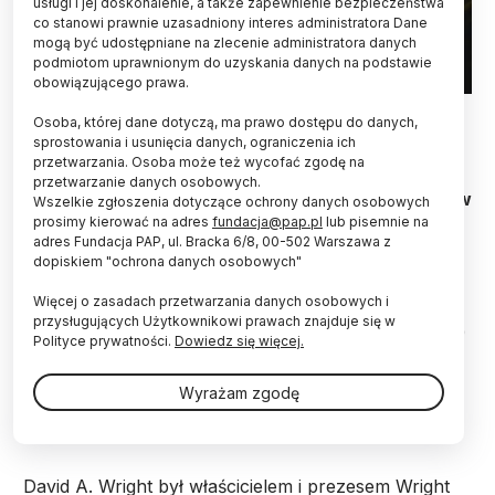
usługi i jej doskonalenie, a także zapewnienie bezpieczeństwa
co stanowi prawnie uzasadniony interes administratora Dane
mogą być udostępniane na zlecenie administratora danych
podmiotom uprawnionym do uzyskania danych na podstawie
obowiązującego prawa.
fot. materiały prasowe
Osoba, której dane dotyczą, ma prawo dostępu do danych,
sprostowania i usunięcia danych, ograniczenia ich
O działaniach Amerykańskiej Komisji Dozoru
przetwarzania. Osoba może też wycofać zgodę na
Jądrowego opowie jej komisarz David A. Wright.
przetwarzanie danych osobowych.
Spotkanie odbędzie się 4 listopada w Warszawie w
Wszelkie zgłoszenia dotyczące ochrony danych osobowych
ramach cyklu „Zapytaj fizyka”.
prosimy kierować na adres
fundacja@pap.pl
lub pisemnie na
adres Fundacja PAP, ul. Bracka 6/8, 00-502 Warszawa z
dopiskiem "ochrona danych osobowych"
Jak poinformowali organizatorzy, David A. Wright
Więcej o zasadach przetwarzania danych osobowych i
jest komisarzem Amerykańskiej Komisji Dozoru
przysługujących Użytkownikowi prawach znajduje się w
Jądrowego (Nuclear Regulatory Commission – NRC)
Polityce prywatności.
Dowiedz się więcej.
od 2018 r. W Warszawie na zaproszenie Wydziału
Fizyki Uniwersytetu Warszawskiego wygłosi wykład
Wyrażam zgodę
pt. „Nuclear Regulatory Commission – Who We Are
and What We Do".
David A. Wright był właścicielem i prezesem Wright