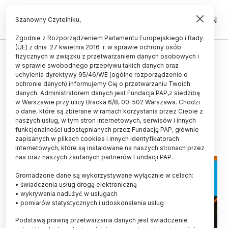
PL
EN
Szanowny Czytelniku,
Zgodnie z Rozporządzeniem Parlamentu Europejskiego i Rady
(UE) z dnia 27 kwietnia 2016 r. w sprawie ochrony osób
POPULARYZACJA
fizycznych w związku z przetwarzaniem danych osobowych i
w sprawie swobodnego przepływu takich danych oraz
Komisarz Amerykańskiej Komisji
uchylenia dyrektywy 95/46/WE (ogólne rozporządzenie o
Dozoru Jądrowego gościem cyklu
ochronie danych) informujemy Cię o przetwarzaniu Twoich
danych. Administratorem danych jest Fundacja PAP,z siedzibą
„Zapytaj fizyka”
w Warszawie przy ulicy Bracka 6/8, 00-502 Warszawa. Chodzi
o dane, które są zbierane w ramach korzystania przez Ciebie z
24.10.2024
aktualizacja: 24.10.2024
naszych usług, w tym stron internetowych, serwisów i innych
2 minuty czytania
funkcjonalności udostępnianych przez Fundację PAP, głównie
zapisanych w plikach cookies i innych identyfikatorach
internetowych, które są instalowane na naszych stronach przez
nas oraz naszych zaufanych partnerów Fundacji PAP.
Gromadzone dane są wykorzystywane wyłącznie w celach:
• świadczenia usług drogą elektroniczną
• wykrywania nadużyć w usługach
• pomiarów statystycznych i udoskonalenia usług
Podstawą prawną przetwarzania danych jest świadczenie