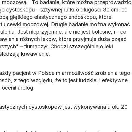
moczową. "To badanie, które można przeprowadzić
 cystoskopu – sztywnej rurki o długości 30 cm, co
mocą giętkiego elastycznego endoskopu, które
ałtu cewki moczowej. Drugie badanie można wykonać
lenia. Jest nieprzyjemne, ale nie jest bolesne, i - co
wiania różnych leków, które przyjmuje duża część
szych" – tłumaczył. Chodzi szczególnie o leki
śledzają krwawienie.
żdy pacjent w Polsce miał możliwość zrobienia tego
sób, z tego względu, że to jest ludzkie, i efektywne
ocenił urolog.
lastycznych cystoskopów jest wykonywana u ok. 20