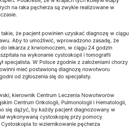
spert. Podkreślił, że w krajach tych kolejne etapy
orych na raka pęcherza są zwykle realizowane w
czasie.
 takie, że pacjent powinien uzyskać diagnozę w ciągu
jawu. Aby to umożliwić, wprowadzono zasadę, że
ię do lekarza z krwiomoczem, w ciągu 24 godzin
szpitala na wykonanie cystoskopii i tomografii
ł specjalista. W Polsce zgodnie z założeniami chorzy
powinni mieć postawioną diagnozę nowotworu
odni od zgłoszenia się do specjalisty.
owski, kierownik Centrum Leczenia Nowotworów
skim Centrum Onkologii, Pulmonologii i Hematologii,
no się dążyć, by każdy pacjent diagnozowany w
miał wykonywaną cystoskopię przy pomocy
 Cystoskopia to wziernikowanie pęcherza