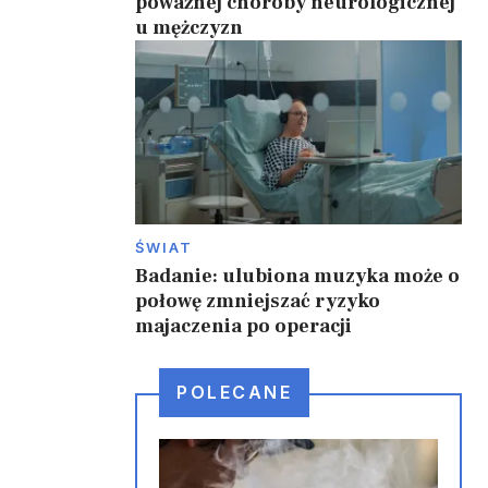
poważnej choroby neurologicznej
u mężczyzn
ŚWIAT
Badanie: ulubiona muzyka może o
połowę zmniejszać ryzyko
majaczenia po operacji
POLECANE