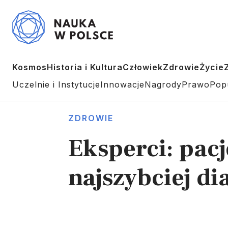
Kosmos
Historia i Kultura
Człowiek
Zdrowie
Życie
Uczelnie i Instytucje
Innowacje
Nagrody
Prawo
Pop
ZDROWIE
Eksperci: pac
najszybciej 