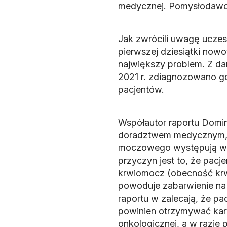
medycznej. Pomysłodawcą
Jak zwrócili uwagę uczes
pierwszej dziesiątki now
największy problem. Z d
2021 r. zdiagnozowano g
pacjentów.
Współautor raportu Domin
doradztwem medycznym, po
moczowego występują w P
przyczyn jest to, że pacjen
krwiomocz (obecność krw
powoduje zabarwienie na 
raportu w zalecają, że pa
powinien otrzymywać kart
onkologicznej, a w razie