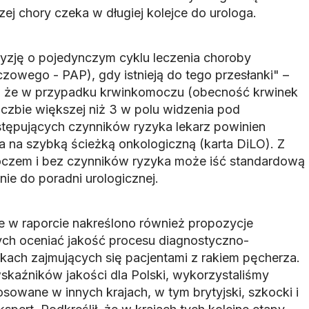
zej chory czeka w długiej kolejce do urologa.
yzję o pojedynczym cyklu leczenia choroby
zowego - PAP), gdy istnieją do tego przesłanki" –
ał, że w przypadku krwinkomoczu (obecność krwinek
zbie większej niż 3 w polu widzenia pod
tępujących czynników ryzyka lekarz powinien
a na szybką ścieżką onkologiczną (karta DiLO). Z
moczem i bez czynników ryzyka może iść standardową
nie do poradni urologicznej.
e w raporcie nakreślono również propozycje
ch oceniać jakość procesu diagnostyczno-
ach zajmujących się pacjentami z rakiem pęcherza.
kaźników jakości dla Polski, wykorzystaliśmy
osowane w innych krajach, w tym brytyjski, szkocki i