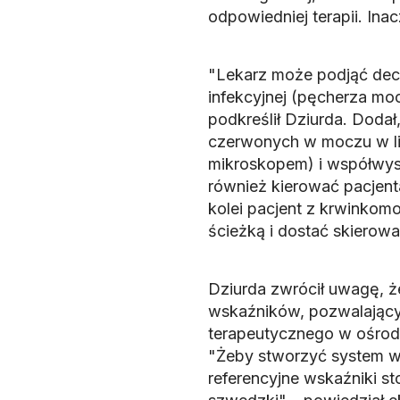
odpowiedniej terapii. Inac
"Lekarz może podjąć dec
infekcyjnej (pęcherza moc
podkreślił Dziurda. Dod
czerwonych w moczu w lic
mikroskopem) i współwys
również kierować pacjent
kolei pacjent z krwinko
ścieżką i dostać skierowa
Dziurda zwrócił uwagę, ż
wskaźników, pozwalający
terapeutycznego w ośrodk
"Żeby stworzyć system ws
referencyjne wskaźniki st