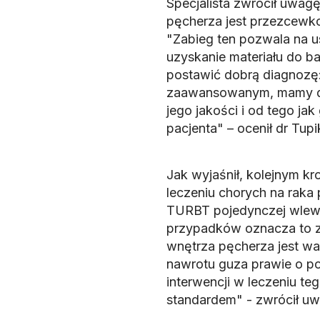
Specjalista zwrócił uwag
pęcherza jest przezcew
"Zabieg ten pozwala na u
uzyskanie materiału do ba
postawić dobrą diagnozę:
zaawansowanym, mamy do c
jego jakości i od tego ja
pacjenta" – ocenił dr Tup
Jak wyjaśnił, kolejnym kr
leczeniu chorych na raka
TURBT pojedynczej wlewk
przypadków oznacza to za
wnętrza pęcherza jest wa
nawrotu guza prawie o poł
interwencji w leczeniu te
standardem" - zwrócił uw