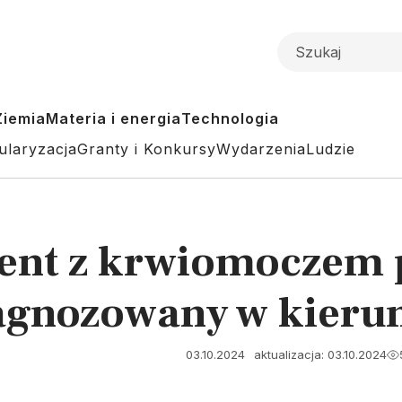
Ziemia
Materia i energia
Technologia
ularyzacja
Granty i Konkursy
Wydarzenia
Ludzie
jent z krwiomoczem 
diagnozowany w kier
03.10.2024
aktualizacja: 03.10.2024