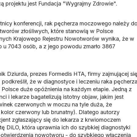
 projektu jest Fundacja "Wygrajmy Zdrowie".
tnicy konferencji, rak pęcherza moczowego należy d
otworów złośliwych, które stanowią w Polsce
anych Krajowego Rejestru Nowotworów wynika, że w
o u 7043 osób, a z jego powodu zmarło 3867
ik Dziurda, prezes Formedis HTA, firmy zajmującej si
dkreślił, że w diagnostyce i leczeniu raka pęcherz
olsce duże opóźnienia na każdym etapie. Jedną z
ci i lekarze bagatelizują istotny objaw, jakim jest
inek czerwonych w moczu na tyle duża, że
kolor czerwony lub brunatny). Dlatego autorzy
cjent zgłaszający się do lekarza z krwiomoczem
ę DiLO, która uprawnia ich do szybkiej diagnostyki
 potwierdzenia nowotworu - do szybkiego włączenia