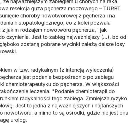
ę, że najważniejszym zabiegiem u chorych na raka
kowa resekcja guza pęcherza moczowego – TURBT.
sunięcie choroby nowotworowej z pęcherza i na
dania histopatologicznego, co z kolei pozwala
 z jakim rodzajem nowotworu pęcherza, i jak
zynienia. Jest to zabieg najważniejszy (...), bo od
k głęboko zostaną pobrane wycinki zależą dalsze losy
ikowski.
okiem w tzw. radykalnym (z intencją wyleczenia)
 pęcherza jest podanie bezpośrednio po zabiegu
i chemioterapeutyku do pęcherza. W większości
kończenie leczenia. "Podanie chemioterapii do
runkiem radykalności tego zabiega. Zmniejsza ryzyko
owę. Jest to jedna z najważniejszych i najtańszych
go nowotworu, a mimo to są ośrodki, gdzie nie jest on
agę urolog.