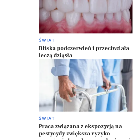
o
ŚWIAT
Bliska podczerwień i przeciwciała
leczą dziąsła
ę
a
ŚWIAT
Praca związana z ekspozycją na
pestycydy zwiększa ryzyko