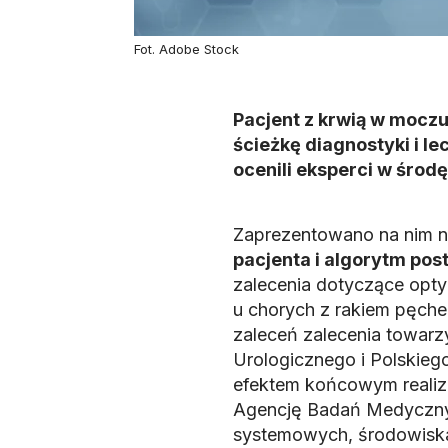
Fot. Adobe Stock
Pacjent z krwią w moczu
ścieżkę diagnostyki i le
ocenili eksperci w śro
Zaprezentowano na nim n
pacjenta i algorytm po
zalecenia dotyczące opt
u chorych z rakiem pęche
zaleceń zalecenia towar
Urologicznego i Polskiego
efektem końcowym realiz
Agencję Badań Medycznyc
systemowych, środowiska