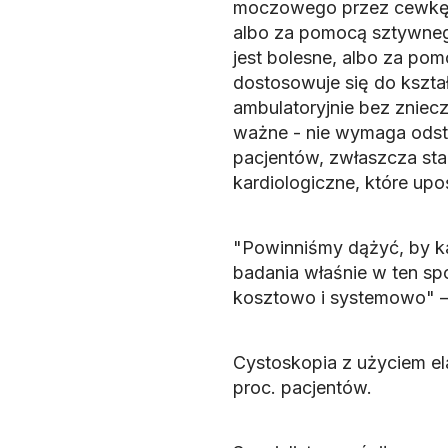
moczowego przez cewkę 
albo za pomocą sztywnego
jest bolesne, albo za po
dostosowuje się do kszt
ambulatoryjnie bez znieczu
ważne - nie wymaga odsta
pacjentów, zwłaszcza star
kardiologiczne, które upo
"Powinniśmy dążyć, by ka
badania właśnie w ten spo
kosztowo i systemowo" – 
Cystoskopia z użyciem e
proc. pacjentów.