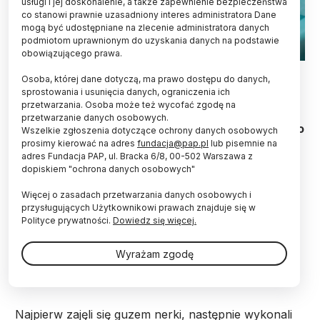
usługi i jej doskonalenie, a także zapewnienie bezpieczeństwa
co stanowi prawnie uzasadniony interes administratora Dane
mogą być udostępniane na zlecenie administratora danych
podmiotom uprawnionym do uzyskania danych na podstawie
obowiązującego prawa.
Fot. Adobe Stock
Osoba, której dane dotyczą, ma prawo dostępu do danych,
sprostowania i usunięcia danych, ograniczenia ich
Lekarze z Uniwersyteckiego Szpitala Klinicznego
przetwarzania. Osoba może też wycofać zgodę na
w Rzeszowie podczas jednej operacji usunęli
przetwarzanie danych osobowych.
pacjentowi guza nerki i nadnercze. W skali kraju to
Wszelkie zgłoszenia dotyczące ochrony danych osobowych
innowacyjna i unikatowa procedura medyczna –
prosimy kierować na adres
fundacja@pap.pl
lub pisemnie na
poinformował we wtorek szpital.
adres Fundacja PAP, ul. Bracka 6/8, 00-502 Warszawa z
dopiskiem "ochrona danych osobowych"
Więcej o zasadach przetwarzania danych osobowych i
Operacja trwała trzy godziny i została wykonana w
przysługujących Użytkownikowi prawach znajduje się w
asyście robota chirurgicznego da Vinci. 60-letni
Polityce prywatności.
Dowiedz się więcej.
pacjent miał nowotwór nerki z przerzutami do
nadnercza. Lekarze z Kliniki Urologii i Urologii
Wyrażam zgodę
Onkologicznej wykonali częściową resekcję nerki po
prawej stronie i usunęli nadnercze po lewej stronie.
Najpierw zajęli się guzem nerki, następnie wykonali