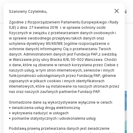
PL
EN
Szanowny Czytelniku,
Zgodnie z Rozporządzeniem Parlamentu Europejskiego i Rady
(UE) z dnia 27 kwietnia 2016 r. w sprawie ochrony osób
ZDROWIE
fizycznych w związku z przetwarzaniem danych osobowych i
w sprawie swobodnego przepływu takich danych oraz
Rzeszów/ Pionierska operacja -
uchylenia dyrektywy 95/46/WE (ogólne rozporządzenie o
lekarze usunęli guza nerki i
ochronie danych) informujemy Cię o przetwarzaniu Twoich
danych. Administratorem danych jest Fundacja PAP,z siedzibą
nadnercze
w Warszawie przy ulicy Bracka 6/8, 00-502 Warszawa. Chodzi
o dane, które są zbierane w ramach korzystania przez Ciebie z
11.09.2024
aktualizacja: 11.09.2024
naszych usług, w tym stron internetowych, serwisów i innych
2 minuty czytania
funkcjonalności udostępnianych przez Fundację PAP, głównie
zapisanych w plikach cookies i innych identyfikatorach
internetowych, które są instalowane na naszych stronach przez
nas oraz naszych zaufanych partnerów Fundacji PAP.
Gromadzone dane są wykorzystywane wyłącznie w celach:
• świadczenia usług drogą elektroniczną
• wykrywania nadużyć w usługach
• pomiarów statystycznych i udoskonalenia usług
Podstawą prawną przetwarzania danych jest świadczenie