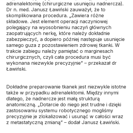
adrenalektomię (chirurgiczne usunięciu nadnercza).
Dr n. med. Janusz Ławiński zauważył, że to
skomplikowana procedura. „Zawiera różne
składowe. Jest element operacji naczyniowej
polegający na wyosobnieniu naczyń głównych
zaopatrujących nerkę, które należy dokładnie
zabezpieczyć, a dopiero później następuje usunięcie
samego guza z pozostawieniem zdrowej tkanki. W
trakcie zabiegu należy pamiętać o marginesach
chirurgicznych, czyli cała procedura musi być
wykonana niezwykle precyzyjnie” – przekazał dr
Ławiński.
Dokładne preparowanie tkanek jest niezwykle istotne
także w przypadku adrenalektomii. Między innymi
dlatego, że nadnercze jest małą strukturą
anatomiczną. „Dotarcie do niego jest trudne i dzięki
zastosowaniu systemu robotycznego mogliśmy
precyzyjnie je zlokalizować i usunąć w całości wraz
z metastatyczną zmianą” – dodał Janusz Ławiński.