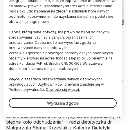
usługi i jej doskonalenie, a także zapewnienie bezpieczeństwa
co stanowi prawnie uzasadniony interes administratora Dane
mogą być udostępniane na zlecenie administratora danych
podmiotom uprawnionym do uzyskania danych na podstawie
obowiązującego prawa.
Fot. Adobe Stock
Osoba, której dane dotyczą, ma prawo dostępu do danych,
sprostowania i usunięcia danych, ograniczenia ich
Zjedz pączka lub dwa i nie pozwól, aby tłusty
przetwarzania. Osoba może też wycofać zgodę na
czwartek wpłynął negatywnie na twoje zdrowe
przetwarzanie danych osobowych.
nawyki – radzi dietetyczka ze Śląskiego
Wszelkie zgłoszenia dotyczące ochrony danych osobowych
Uniwersytetu Medycznego w Katowicach.
prosimy kierować na adres
fundacja@pap.pl
lub pisemnie na
adres Fundacja PAP, ul. Bracka 6/8, 00-502 Warszawa z
dopiskiem "ochrona danych osobowych"
Tłusty czwartek dla jednych jest dniem, w którym
Więcej o zasadach przetwarzania danych osobowych i
osładzają sobie czas, a dla innych dniem łamania diet.
przysługujących Użytkownikowi prawach znajduje się w
Polityce prywatności.
Dowiedz się więcej.
"Umiar, świadome delektowanie się potrawami i
Wyrażam zgodę
zachowanie zdrowego podejścia do diety i
aktywności fizycznej pozwolą nam cieszyć się tym
dniem bez poczucia winy i ryzyka, że wpadniemy w
błędne koło odchudzania" – radzi dietetyczka dr
Małgorzata Słoma-Krześlak z Katedry Dietetyki