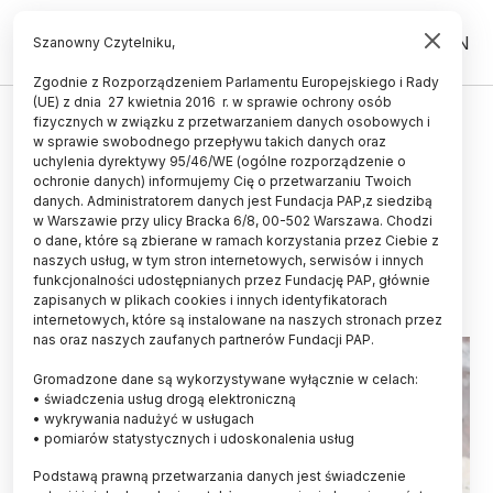
PL
EN
Szanowny Czytelniku,
Zgodnie z Rozporządzeniem Parlamentu Europejskiego i Rady
(UE) z dnia 27 kwietnia 2016 r. w sprawie ochrony osób
ZDROWIE
fizycznych w związku z przetwarzaniem danych osobowych i
w sprawie swobodnego przepływu takich danych oraz
Dietetyczka: jeden lub dwa pączki
uchylenia dyrektywy 95/46/WE (ogólne rozporządzenie o
w tłusty czwartek nam nie
ochronie danych) informujemy Cię o przetwarzaniu Twoich
danych. Administratorem danych jest Fundacja PAP,z siedzibą
zaszkodzą
w Warszawie przy ulicy Bracka 6/8, 00-502 Warszawa. Chodzi
o dane, które są zbierane w ramach korzystania przez Ciebie z
08.02.2024
aktualizacja: 08.02.2024
naszych usług, w tym stron internetowych, serwisów i innych
2 minuty czytania
funkcjonalności udostępnianych przez Fundację PAP, głównie
zapisanych w plikach cookies i innych identyfikatorach
internetowych, które są instalowane na naszych stronach przez
nas oraz naszych zaufanych partnerów Fundacji PAP.
Gromadzone dane są wykorzystywane wyłącznie w celach:
• świadczenia usług drogą elektroniczną
• wykrywania nadużyć w usługach
• pomiarów statystycznych i udoskonalenia usług
Podstawą prawną przetwarzania danych jest świadczenie