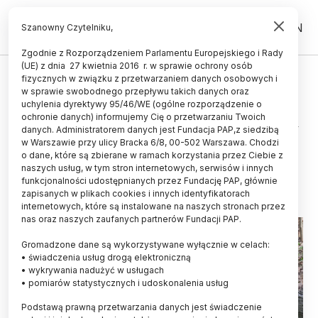
PL
EN
Szanowny Czytelniku,
Zgodnie z Rozporządzeniem Parlamentu Europejskiego i Rady
(UE) z dnia 27 kwietnia 2016 r. w sprawie ochrony osób
ŻYCIE
fizycznych w związku z przetwarzaniem danych osobowych i
w sprawie swobodnego przepływu takich danych oraz
Ekspertka: niedźwiedzie nie są
uchylenia dyrektywy 95/46/WE (ogólne rozporządzenie o
problemem – problemem jest brak
ochronie danych) informujemy Cię o przetwarzaniu Twoich
danych. Administratorem danych jest Fundacja PAP,z siedzibą
systemu i nasze przyzwyczajenia
w Warszawie przy ulicy Bracka 6/8, 00-502 Warszawa. Chodzi
o dane, które są zbierane w ramach korzystania przez Ciebie z
27.04.2026
aktualizacja: 27.04.2026
naszych usług, w tym stron internetowych, serwisów i innych
6 minut czytania
funkcjonalności udostępnianych przez Fundację PAP, głównie
zapisanych w plikach cookies i innych identyfikatorach
internetowych, które są instalowane na naszych stronach przez
nas oraz naszych zaufanych partnerów Fundacji PAP.
Gromadzone dane są wykorzystywane wyłącznie w celach:
• świadczenia usług drogą elektroniczną
• wykrywania nadużyć w usługach
• pomiarów statystycznych i udoskonalenia usług
Podstawą prawną przetwarzania danych jest świadczenie