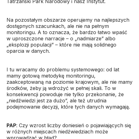
Tatrzański Park Narodowy i nasz Instytut.
Na pozostałym obszarze operujemy na najlepszych
dostępnych szacunkach, ale nie na pełnym
monitoringu. A to oznacza, że bardzo łatwo wpaść
w uproszczone narracje – o „nadmiarze” albo
„eksplozji populacji” – które nie mają solidnego
oparcia w danych.
I tu wracamy do problemu systemowego: od lat
mamy gotową metodykę monitoringu,
zaakceptowaną na poziomie krajowym, ale nie mamy
środków, żeby ją wdrożyć w pełnej skali. To w
konsekwencji powoduje nie tylko przekonanie, że
„niedźwiedzi jest za dużo”, ale też utrudnia
podejmowanie decyzji, które tych danych wymagają.
PAP
: Czy wzrost liczby doniesień o pojawiających się
w różnych miejscach niedźwiedziach może
wprowadzać w błąd?