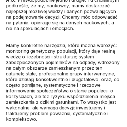
A.O.
: Prawdopodobnie jedno i drugie. Tu chciałabym
podkreślić, że my, naukowcy, mamy dostarczać
najlepszej możliwej wiedzy i danych pozwalających
na podejmowanie decyzji. Chcemy móc odpowiadać
na pytania, opierając się na danych naukowych, a
nie na spekulacjach i emocjach.
Mamy konkretne narzędzia, które można wdrożyć:
monitoring genetyczny populacji, który daje realną
wiedzę o liczebności i strukturze; system
zabezpieczonych pojemników na odpady, wdrożony
na całym obszarze zamieszkanym przez ten
gatunek; stałe, profesjonalne grupy interwencyjne,
które działają konsekwentnie i długofalowo, oraz, co
często pomijane, systematyczne i rzeczowe
informowanie społeczeństwa o stanie populacji, o
korzyściach, ale też ryzyku współdzielenia miejsca
zamieszkania z dzikimi gatunkami. To wszystko jest
wykonalne, ale wymaga decyzji: inwestujemy i
traktujemy problem poważnie, systematycznie i
kompleksowo.