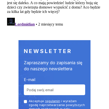
NEWSLETTER
Zapraszamy do zapisania się
do naszego newslettera
E-mail
Akceptuje
regulamin
i wyrażam
zgodę naprzetwarzanie powyższych
danych osobowych w celu