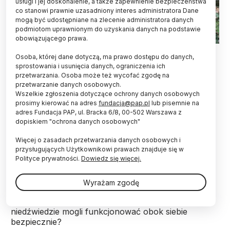
usługi i jej doskonalenie, a także zapewnienie bezpieczeństwa
co stanowi prawnie uzasadniony interes administratora Dane
mogą być udostępniane na zlecenie administratora danych
podmiotom uprawnionym do uzyskania danych na podstawie
obowiązującego prawa.
Wrocław 21.03.2026 Zwiedzający oglądają niedźwiedzie
Osoba, której dane dotyczą, ma prawo dostępu do danych,
brunatne z nowej kładki we wrocławskim zoo. Fot. PAP/ Maciej
sprostowania i usunięcia danych, ograniczenia ich
Kulczyński
przetwarzania. Osoba może też wycofać zgodę na
przetwarzanie danych osobowych.
Dr Agnieszka Olszańska z Instytutu Ochrony
Wszelkie zgłoszenia dotyczące ochrony danych osobowych
Przyrody PAN powiedziała PAP, że niedźwiedzie
prosimy kierować na adres
fundacja@pap.pl
lub pisemnie na
nie są w Polsce problemem, tylko brak
adres Fundacja PAP, ul. Bracka 6/8, 00-502 Warszawa z
systemowych działań prewencyjnych. Dziś
dopiskiem "ochrona danych osobowych"
reagujemy, gdy wydarzy się coś dramatycznego,
a kiedy emocje opadają, temat przestaje być
Więcej o zasadach przetwarzania danych osobowych i
priorytetem - zaznaczyła.
przysługujących Użytkownikowi prawach znajduje się w
Polityce prywatności.
Dowiedz się więcej.
PAP
: W czwartek w Bieszczadach wskutek ataku
Wyrażam zgodę
niedźwiedzia w lesie zginęła 58-letnia kobieta. Kto w
Polsce realnie odpowiada za to, żeby ludzie i
niedźwiedzie mogli funkcjonować obok siebie
bezpiecznie?