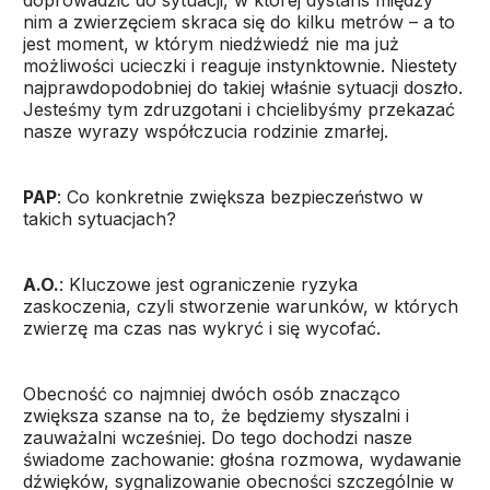
doprowadzić do sytuacji, w której dystans między
nim a zwierzęciem skraca się do kilku metrów – a to
jest moment, w którym niedźwiedź nie ma już
możliwości ucieczki i reaguje instynktownie. Niestety
najprawdopodobniej do takiej właśnie sytuacji doszło.
Jesteśmy tym zdruzgotani i chcielibyśmy przekazać
nasze wyrazy współczucia rodzinie zmarłej.
PAP
: Co konkretnie zwiększa bezpieczeństwo w
takich sytuacjach?
A.O.
: Kluczowe jest ograniczenie ryzyka
zaskoczenia, czyli stworzenie warunków, w których
zwierzę ma czas nas wykryć i się wycofać.
Obecność co najmniej dwóch osób znacząco
zwiększa szanse na to, że będziemy słyszalni i
zauważalni wcześniej. Do tego dochodzi nasze
świadome zachowanie: głośna rozmowa, wydawanie
dźwięków, sygnalizowanie obecności szczególnie w