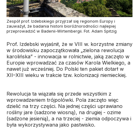
Zespół prof. Izdebskiego przyjrzał się regionom Europy i
zauważył, że badania historii bioróżnorodności najlepiej
przeprowadzić w Badenii-Wirtembergii. Fot. Adam Spitzig
Prof. Izdebski wyjaśnił, że w VIII w. korzystne zmiany
w środowisku zapoczątkowała „zielona rewolucja
karolińska” - innowacja w rolnictwie, jaką zaczęto w
Europie wprowadzać za czasów Karola Wielkiego, a
nawet już wcześniej. Do Polski ten pakiet dotarł w
XII–XIII wieku w trakcie tzw. kolonizacji niemieckiej.
Rewolucja ta wiązała się przede wszystkim z
wprowadzeniem trójpolówki. Pola zaczęto więc
dzielić na trzy części. Na jednej części uprawiano
rośliny jare (sadzone wiosną), na drugiej - ozime
(sadzone jesienią), a na trzeciej - ziemia odpoczywa i
była wykorzystywana jako pastwisko.