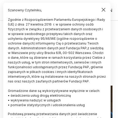
PL
EN
Szanowny Czytelniku,
Zgodnie z Rozporządzeniem Parlamentu Europejskiego i Rady
(UE) z dnia 27 kwietnia 2016 r. w sprawie ochrony osób
ŻYCIE
fizycznych w związku z przetwarzaniem danych osobowych i
w sprawie swobodnego przepływu takich danych oraz
Naukowiec: średniowieczna
uchylenia dyrektywy 95/46/WE (ogólne rozporządzenie o
trójpolówka dała Europie
ochronie danych) informujemy Cię o przetwarzaniu Twoich
danych. Administratorem danych jest Fundacja PAP,z siedzibą
rekordową bioróżnorodność
w Warszawie przy ulicy Bracka 6/8, 00-502 Warszawa. Chodzi
o dane, które są zbierane w ramach korzystania przez Ciebie z
LUDWIKA TOMALA
naszych usług, w tym stron internetowych, serwisów i innych
03.12.2025
aktualizacja: 11.12.2025
funkcjonalności udostępnianych przez Fundację PAP, głównie
5 minut czytania
zapisanych w plikach cookies i innych identyfikatorach
internetowych, które są instalowane na naszych stronach przez
Read the English version of this article
nas oraz naszych zaufanych partnerów Fundacji PAP.
Gromadzone dane są wykorzystywane wyłącznie w celach:
• świadczenia usług drogą elektroniczną
• wykrywania nadużyć w usługach
• pomiarów statystycznych i udoskonalenia usług
Podstawą prawną przetwarzania danych jest świadczenie