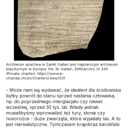
Archiwum opactwa w Sankt Gallen jest najstarszym archiwum
klasztornym w Europie. Fot. St. Gallen, Stiftsarchiv, IV 345
(Private charter). https://www.e-
chartae.ch/en/charters/view/531
- Może nam się wydawać, że ideałem dla środowiska
byłby powrót do stanu sprzed nastania człowieka,
np. do poprzedniego interglacjału czy nawet
wcześniej, sprzed 30 tys. lat. Wtedy jednak
musielibyśmy wprowadzić też tury, słonie czy
nosorożce - duże zwierzęta, które wyjadały las. A to
jest nierealistyczne. Tymczasem krajobraz karoliński