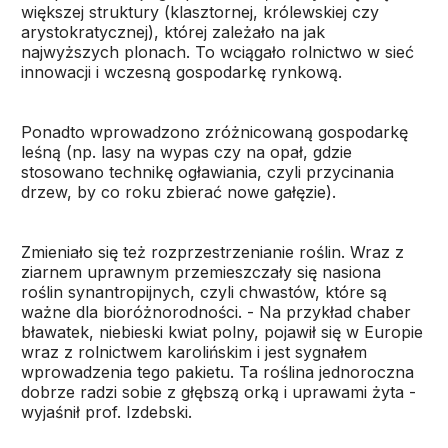
większej struktury (klasztornej, królewskiej czy
arystokratycznej), której zależało na jak
najwyższych plonach. To wciągało rolnictwo w sieć
innowacji i wczesną gospodarkę rynkową.
Ponadto wprowadzono zróżnicowaną gospodarkę
leśną (np. lasy na wypas czy na opał, gdzie
stosowano technikę ogławiania, czyli przycinania
drzew, by co roku zbierać nowe gałęzie).
Zmieniało się też rozprzestrzenianie roślin. Wraz z
ziarnem uprawnym przemieszczały się nasiona
roślin synantropijnych, czyli chwastów, które są
ważne dla bioróżnorodności. - Na przykład chaber
bławatek, niebieski kwiat polny, pojawił się w Europie
wraz z rolnictwem karolińskim i jest sygnałem
wprowadzenia tego pakietu. Ta roślina jednoroczna
dobrze radzi sobie z głębszą orką i uprawami żyta -
wyjaśnił prof. Izdebski.